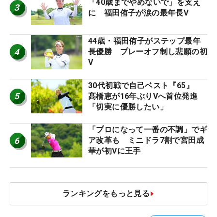
「40歳までやめないで」を支え
3
に 福田侑子が涙の最年長V
44歳・福田侑子がステップ最年
4
長優勝 プレーオフ制し悲願の初
V
30代初戦で自己ベスト『65』
5
髙橋恵が16年ぶりVへ首位発進
「切実に優勝したい」
「プロになって一番の不調」でギ
6
ア改革も ミニドラ7割で宮田成
華が初Vに王手
ランキングをもっと見る