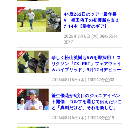
44歳262日のツアー最年長
V 福田侑子の初優勝を支え
た14本【勝者のギア】
2026年8月6日 (木) 08時55分
32
珍しく松山英樹も5Wを即採用！ ス
リクソン『ZXi RKT』フェアウェイ
＆ハイブリッド、9月12日デビュー
2026年8月6日 (木) 13時42分
33
笹生優花が6度目のジュニアイベン
ト開催 ゴルフを通じて伝えたいこ
と「真剣だけど、それを楽しむ」
2026年8月6日 (木) 17時43分
19