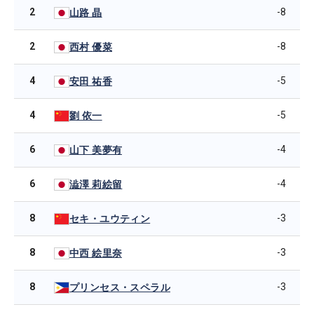
2
-8
山路 晶
2
-8
西村 優菜
4
-5
安田 祐香
4
-5
劉 依一
6
-4
山下 美夢有
6
-4
澁澤 莉絵留
8
-3
セキ・ユウティン
8
-3
中西 絵里奈
8
-3
プリンセス・スペラル