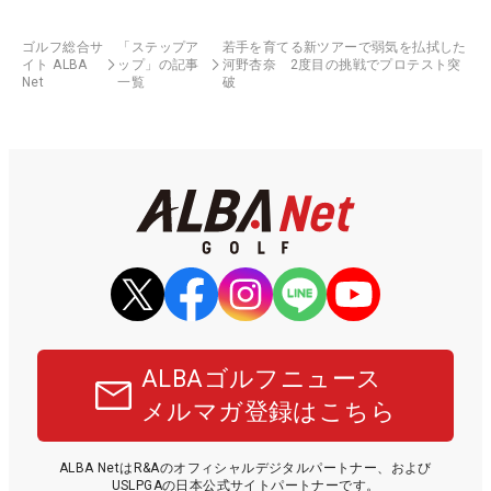
ゴルフ総合サ
「ステップア
若手を育てる新ツアーで弱気を払拭した
イト ALBA
ップ」の記事
河野杏奈 2度目の挑戦でプロテスト突
Net
一覧
破
ALBAゴルフニュース
メルマガ登録はこちら
ALBA NetはR&Aのオフィシャルデジタルパートナー、および
USLPGAの日本公式サイトパートナーです。