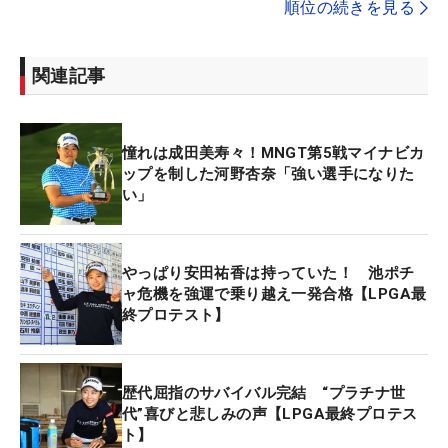
順位の続きを見る
関連記事
憧れは成田美寿々！MNGT第5戦マイナビカ
ップを制した河野杏奈「強い選手になりた
い」
やっぱり安田祐香は持っていた！ 池ポチ
ャ危機を強運で乗り越え一発合格【LPGA最
終プロテスト】
歴代屈指のサバイバル完結 “プラチナ世
代”喜びと悲しみの声【LPGA最終プロテス
ト】