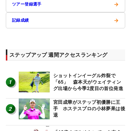
→
ツアー登録選手
→
記録成績
ステップアップ 週間アクセスランキング
ショットインイーグル炸裂で
1
「65」 森本天がウェイティン
グ出場から今季2度目の首位発進
宮田成華がステップ初優勝に王
2
手 ホステスプロの小林夢果は後
退