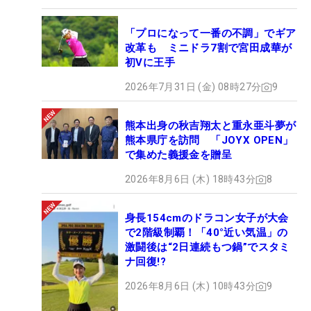
「プロになって一番の不調」でギア
改革も ミニドラ7割で宮田成華が
初Vに王手
2026年7月31日 (金) 08時27分
9
熊本出身の秋吉翔太と重永亜斗夢が
熊本県庁を訪問 「JOYX OPEN」
で集めた義援金を贈呈
2026年8月6日 (木) 18時43分
8
身長154cmのドラコン女子が大会
で2階級制覇！「40°近い気温」の
激闘後は“2日連続もつ鍋”でスタミ
ナ回復!?
2026年8月6日 (木) 10時43分
9