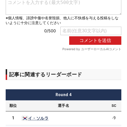
記事に関連するリーダーボード
Round
4
順位
選手名
SC
1
-9
イ・ソルラ