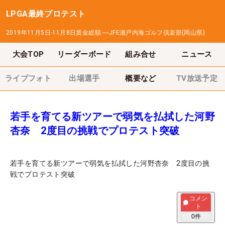
LPGA最終プロテスト
2019年11月5日-11月8日
賞金総額
―
JFE瀬戸内海ゴルフ倶楽部(岡山県)
大会TOP
リーダーボード
組み合せ
ニュース
ライブフォト
出場選手
概要など
TV放送予定
若手を育てる新ツアーで弱気を払拭した河野
杏奈 2度目の挑戦でプロテスト突破
若手を育てる新ツアーで弱気を払拭した河野杏奈 2度目の挑
戦でプロテスト突破
コメン
ト
0
件