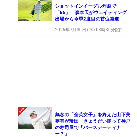
ショットインイーグル炸裂で
「65」 森本天がウェイティング
出場から今季2度目の首位発進
2026年7月30日 (木) 08時30分
1
無念の「全英女子」を終えた山下美
夢有が帰国 きょうだい揃って神戸
の寿司屋で「バースデーディナ
ー？」