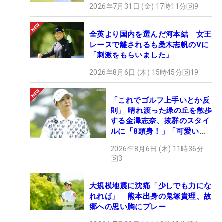
2026年7月31日 (金) 17時11分
9
全英より国内を選んだ河本結 女王
レースで離されるも桑木志帆のVに
「刺激をもらいました」
2026年8月6日 (木) 15時45分
19
「これでゴルフ上手いとか反
則」 晴れ渡った緑の丘を散歩
する金澤志奈、抜群のスタイ
ルに「8頭身！」「可愛いに
も程がある」
2026年8月6日 (木) 11時36分
3
大規模地震に沈痛「少しでも力にな
れれば」 熊本出身の鬼塚貴理、故
郷への思い胸にプレー