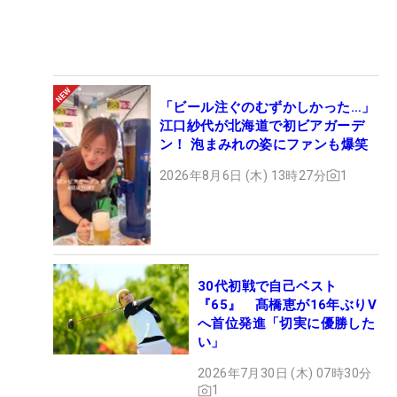
「ビール注ぐのむずかしかった…」
江口紗代が北海道で初ビアガーデ
ン！ 泡まみれの姿にファンも爆笑
2026年8月6日 (木) 13時27分
1
30代初戦で自己ベスト
『65』 髙橋恵が16年ぶりV
へ首位発進「切実に優勝した
い」
2026年7月30日 (木) 07時30分
1