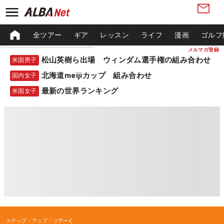
全ツアー
ギア
レッスン
ライフ
漫画
ゴルフ
メルマガ登録
松山英樹ら出場 ウィンダム選手権の組み合わせ
米国男子
北海道meijiカップ 組み合わせ
国内女子
最新の世界ランキング
米国女子
ステップ・アップ・ツアー