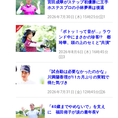
宮田成華がステップ初優勝に王手
ホステスプロの小林夢果は後退
2026年7月30日 (木) 15時25分
1
「ボトッ！って音が…」ラウ
ンド中にまさかの珍客!? 都
玲華、頭の上のセミと“共演”
2026年8月6日 (木) 16時45分
3
「試合勘は必要なかったのかな」
川満陽香理が11カ月ぶりの実戦で
得た気づき
2026年7月31日 (金) 12時45分
6
「40歳までやめないで」を支え
に 福田侑子が涙の最年長V