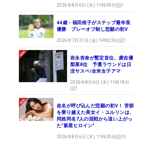
2026年8月6日 (木) 11時00分
1
44歳・福田侑子がステップ最年長
優勝 プレーオフ制し悲願の初V
2026年7月31日 (金) 14時23分
1
岩永杏奈が暫定首位、廣吉優
梨菜8位 予選ラウンドは日
没サスペ/全米女子アマ
2026年8月6日 (木) 11時18分
1
改名が呼び込んだ悲願の初V！ 苦節
を乗り越えた美女イ・ユルリンは、
同姓同名7人の混戦から這い上がっ
た“新星ヒロイン”
2026年8月6日 (木) 11時30分
15