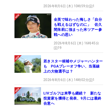
2026年8月6日 (木) 10時59分
1
全英で味わった悔しさ「自分
も戦えるはずなのに」 佐久
間朱莉に強まった米ツアー参
戦への思い
2026年8月6日 (木) 16時45分
19
若きスター候補やメジャーハンター
も PGAプレーオフ争い、当落線
上の大物選手は？
2026年8月6日 (木) 14時02分
1
LIVゴルフは来季も継続？ 新たな
投資家を獲得と発表、9月には最終
合意へ