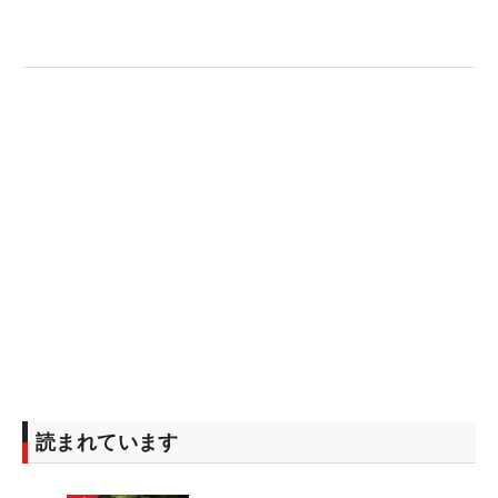
ました。QTがあるのでしっかり通過して、ルーキー
で活躍できるように頑張りたいです。日本で勝っ
て、海外でも活躍できるような選手になりたいで
す」
・安田祐香（トータル5アンダー・4位タイ）
「（この日は）オーバーパーでしたが、とにかく通
れば良かったのでホッとしました。きょうはとても
運が良かったです。意識していない緊張感があった
と思います。ずっと苦しかったです。いつも通りの
プレーをしたら、いろんな状況でも合格できる自信
はありました。大山志保さんのような長い期間で強
い選手を目指して頑張りたいと思います」
読まれています