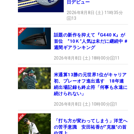
日デビュー
2026年8月8日 (土) 11時35分
13
話題の新作を抑えて『G440 K』が
首位 “10Ｋ”人気は未だに継続中 #
週間ギアランキング
2026年8月8日 (土) 18時00分
11
米通算13勝の元世界1位がキャリア
初、プレーオフ進出逃す 18年連
続出場記録も終止符「何事も永遠に
続けられない」
2026年8月8日 (土) 10時00分
1
「打ち方が変わってしまう」洋芝へ
の苦手意識 安田祐香が“克服”の首
位浮上