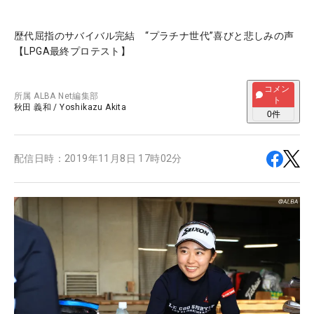
歴代屈指のサバイバル完結 “プラチナ世代”喜びと悲しみの声
【LPGA最終プロテスト】
コメン
所属
ALBA Net編集部
ト
秋田 義和
/
Yoshikazu Akita
0
件
配信日時：
2019年11月8日 17時02分