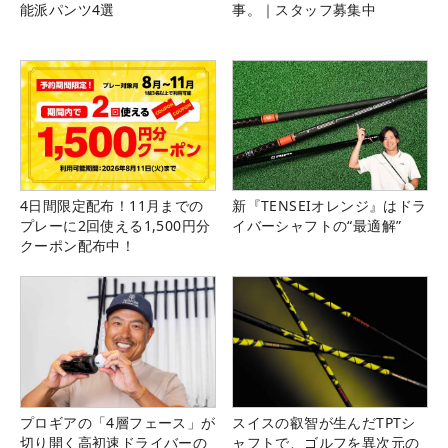
能派パンツ4選
事。｜スタッフ募集中
4日間限定配布！11月までの
新『TENSEIオレンジ』はドラ
プレーに2回使える1,500円分
イバーシャフトの“最適解”
クーポン配布中！
プロギアの「4層フェース」が
スイスの叡智が生んだTPTシ
切り開く高初速ドライバーの
ャフトで、ゴルフを異次元の