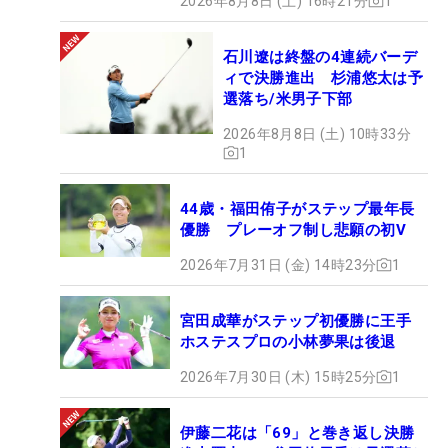
2026年8月8日 (土) 16時21分
1
石川遼は終盤の4連続バーデ
ィで決勝進出 杉浦悠太は予
選落ち/米男子下部
2026年8月8日 (土) 10時33分
1
44歳・福田侑子がステップ最年長
優勝 プレーオフ制し悲願の初V
2026年7月31日 (金) 14時23分
1
宮田成華がステップ初優勝に王手
ホステスプロの小林夢果は後退
2026年7月30日 (木) 15時25分
1
伊藤二花は「69」と巻き返し決勝