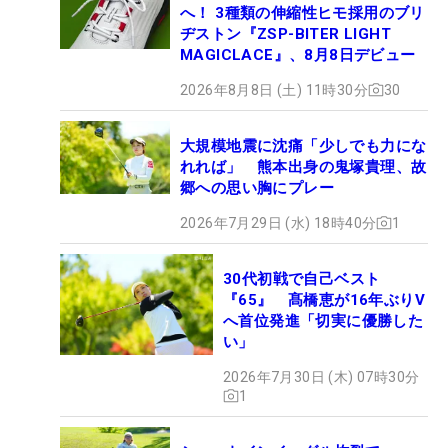
へ！ 3種類の伸縮性ヒモ採用のブリ
ヂストン『ZSP-BITER LIGHT
MAGICLACE』、8月8日デビュー
2026年8月8日 (土) 11時30分
30
大規模地震に沈痛「少しでも力にな
れれば」 熊本出身の鬼塚貴理、故
郷への思い胸にプレー
2026年7月29日 (水) 18時40分
1
30代初戦で自己ベスト
『65』 髙橋恵が16年ぶりV
へ首位発進「切実に優勝した
い」
2026年7月30日 (木) 07時30分
1