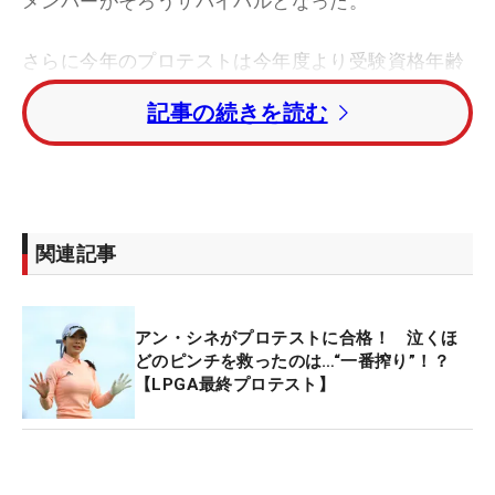
メンバーがそろうサバイバルとなった。
さらに今年のプロテストは今年度より受験資格年齢
も18歳以上から17歳以上に引き下げられた影響で、
記事の続きを読む
現在の19歳になる世代と18歳にあたる世代がともに
初受験。「アジアパシフィック女子アマチュア選手
権」優勝、アマチュアの連続予選通過記録タイ（10
試合）を持つ安田祐香や、昨年度の「日本女子ア
マ」、「日本ジュニア」の2冠を達成した吉田優利
関連記事
らを擁する2000年4月〜2001年3月生まれの“プラチ
ナ世代”の面々が過酷な4日間を終えての感想を語っ
た。
アン・シネがプロテストに合格！ 泣くほ
どのピンチを救ったのは…“一番搾り”！？
【LPGA最終プロテスト】
・西村優菜（トータル8アンダー・2位タイ）
「パターがやっと入ってくれました。緊張感は4日
間ともありました。とりあえず通過できたのはうれ
しいですが、すごく安心したからか疲れがドッとき