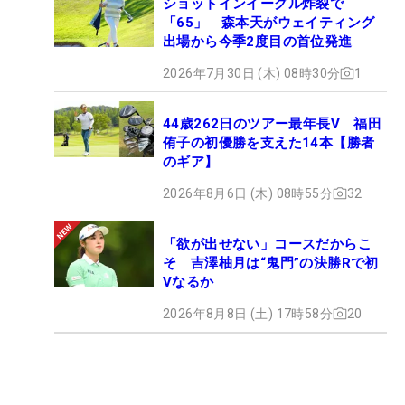
ショットインイーグル炸裂で
「65」 森本天がウェイティング
出場から今季2度目の首位発進
2026年7月30日 (木) 08時30分
1
44歳262日のツアー最年長V 福田
侑子の初優勝を支えた14本【勝者
のギア】
2026年8月6日 (木) 08時55分
32
「欲が出せない」コースだからこ
そ 吉澤柚月は“鬼門”の決勝Rで初
Vなるか
2026年8月8日 (土) 17時58分
20