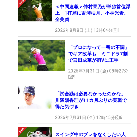
＜中間速報＞仲村果乃が単独首位浮
上 1打差に吉澤柚月、小林光希、
全美貞
2026年8月8日 (土) 13時04分
1
「プロになって一番の不調」
でギア改革も ミニドラ7割
で宮田成華が初Vに王手
2026年7月31日 (金) 08時27分
9
「試合勘は必要なかったのかな」
川満陽香理が11カ月ぶりの実戦で
得た気づき
2026年7月31日 (金) 12時45分
6
スイング中のブレをなくしたい人