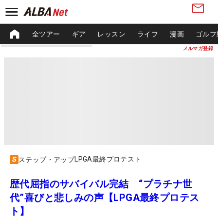
全ツアー
ギア
レッスン
ライフ
漫画
ゴルフ
メルマガ登録
LPGA最終プロテスト
ステップ・アップ
歴代屈指のサバイバル完結 “プラチナ世
代”喜びと悲しみの声【LPGA最終プロテス
ト】