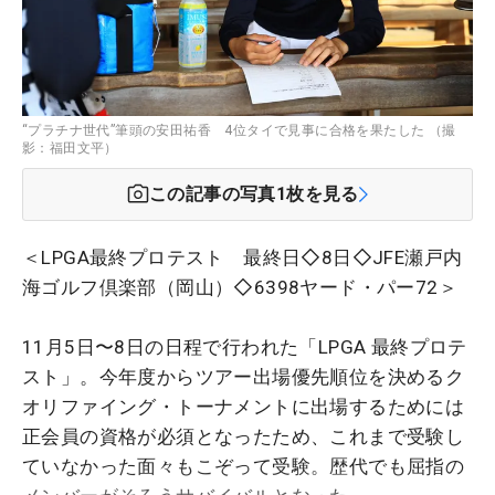
“プラチナ世代”筆頭の安田祐香 4位タイで見事に合格を果たした （撮
影：福田文平）
この記事の写真
1
枚を見る
＜LPGA最終プロテスト 最終日◇8日◇JFE瀬戸内
海ゴルフ倶楽部（岡山）◇6398ヤード・パー72＞
11月5日〜8日の日程で行われた「LPGA 最終プロテ
スト」。今年度からツアー出場優先順位を決めるク
オリファイング・トーナメントに出場するためには
正会員の資格が必須となったため、これまで受験し
ていなかった面々もこぞって受験。歴代でも屈指の