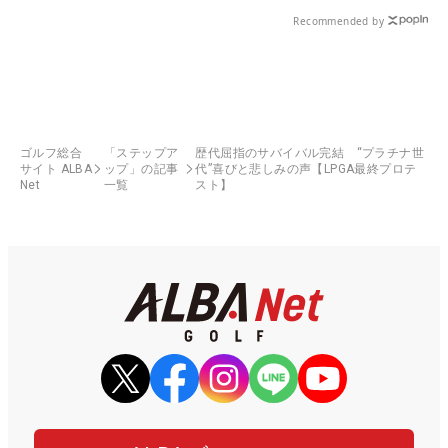
Recommended by
ゴルフ総合
「ステップア
歴代屈指のサバイバル完結 “プラチナ世
サイト ALBA
ップ」の記事
代”喜びと悲しみの声【LPGA最終プロテ
Net
一覧
スト】