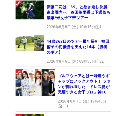
伊藤二花は「69」と巻き返し決勝
進出圏内へ 谷田侑里香は予選落ち
濃厚/米女子下部ツアー
2026年8月8日 (土) 10時15分
1
44歳262日のツアー最年長V 福田
侑子の初優勝を支えた14本【勝者
のギア】
2026年8月6日 (木) 08時55分
32
ゴルフウェアとは一味違うギ
ャップにノックアウト！ ファ
ンが惚れ直した「ドレス姿が
完璧すぎる女子プロ」神10
2026年8月7日 (金) 19時45分
111