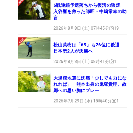
6戦連続予選落ちから復活の狼煙
入谷響を救った師匠・中嶋常幸の助
言
2026年8月8日 (土) 07時45分
19
松山英樹は「69」も26位に後退
日本勢2人が決勝へ
2026年8月8日 (土) 08時41分
1
大規模地震に沈痛「少しでも力にな
れれば」 熊本出身の鬼塚貴理、故
郷への思い胸にプレー
2026年7月29日 (水) 18時40分
1