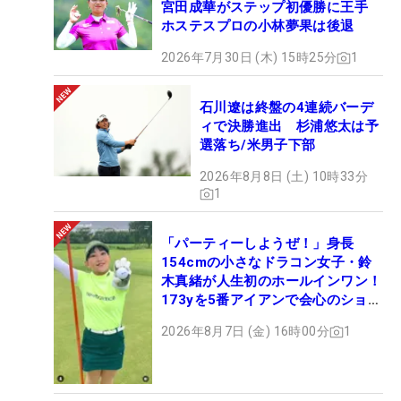
宮田成華がステップ初優勝に王手
ホステスプロの小林夢果は後退
2026年7月30日 (木) 15時25分
1
石川遼は終盤の4連続バーデ
ィで決勝進出 杉浦悠太は予
選落ち/米男子下部
2026年8月8日 (土) 10時33分
1
「パーティーしようぜ！」身長
154cmの小さなドラコン女子・鈴
木真緒が人生初のホールインワン！
173yを5番アイアンで会心のショッ
ト
2026年8月7日 (金) 16時00分
1