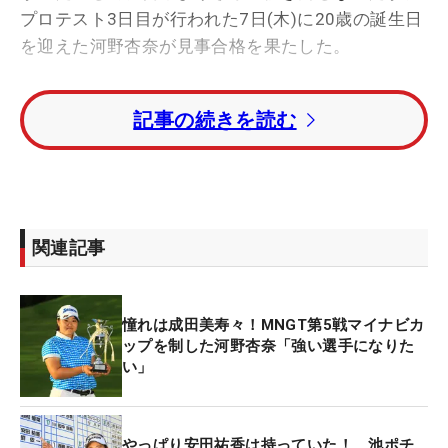
プロテスト3日目が行われた7日(木)に20歳の誕生日
を迎えた河野杏奈が見事合格を果たした。
「合格できて嬉しいけど、実感がまだわきません。
記事の続きを読む
きょうのゴルフで合格できたのが信じられない」と
ホールアウト後に語った河野。
中学3年で「日本ジュニア」を制するなど、学生時
代から活躍し、ツアー出場経験もあったが、プロテ
関連記事
スト初受験の2018年は2次予選で敗退。2度目の挑
戦となった今年は、最終予選に進出すると、初日1
オーバー発進も、2日目をイーブンパーでしのぐ
憧れは成田美寿々！MNGT第5戦マイナビカ
と、自身の誕生日に3アンダーをマーク。トータル2
ップを制した河野杏奈「強い選手になりた
い」
アンダーで迎えた勝負の最終日は、左右に振られた
ピンポジションと3日目までなかった風の影響で我
慢くらべとなったが、「73」と耐えて、トータル1
やっぱり安田祐香は持っていた！ 池ポチ