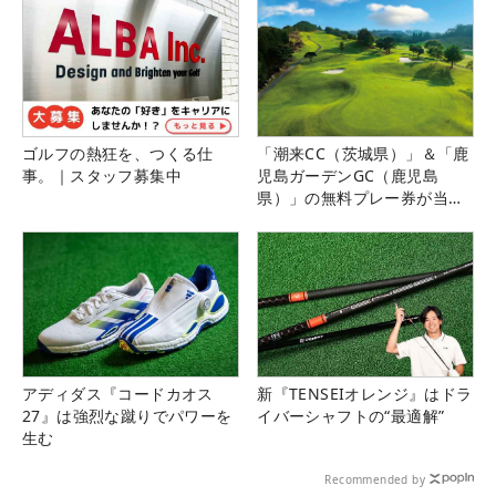
ゴルフの熱狂を、つくる仕
「潮来CC（茨城県）」＆「鹿
事。｜スタッフ募集中
児島ガーデンGC（鹿児島
県）」の無料プレー券が当た
る！！
アディダス『コードカオス
新『TENSEIオレンジ』はドラ
27』は強烈な蹴りでパワーを
イバーシャフトの“最適解”
生む
Recommended by