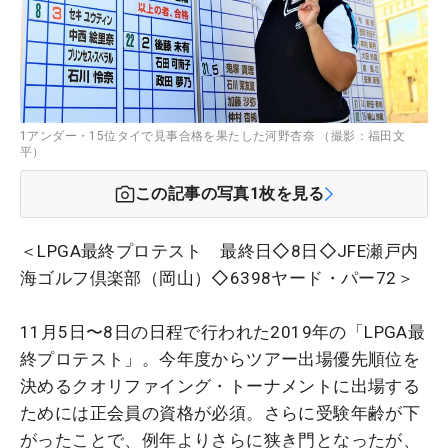
1アンダー・15位タイで見事合格を果たした河野杏奈 （撮影：福田文
平）
この記事の写真
1
枚を見る
＜LPGA最終プロテスト 最終日◇8日◇JFE瀬戸内
海ゴルフ倶楽部（岡山）◇6398ヤード・パー72＞
11月5日〜8日の日程で行われた2019年の「LPGA最
終プロテスト」。今年度からツアー出場優先順位を
決めるクオリファイング・トーナメントに出場する
ためには正会員の資格が必須。さらに受験年齢が下
がったことで、例年よりさらに狭き門となったが、