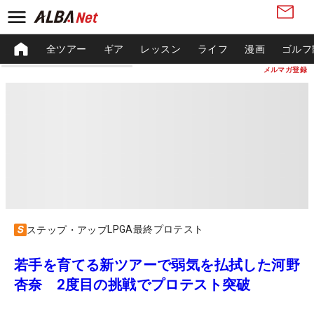
全ツアー
ギア
レッスン
ライフ
漫画
ゴルフ
メルマガ登録
LPGA最終プロテスト
ステップ・アップ
若手を育てる新ツアーで弱気を払拭した河野
杏奈 2度目の挑戦でプロテスト突破