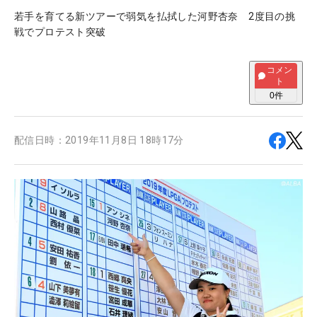
若手を育てる新ツアーで弱気を払拭した河野杏奈 2度目の挑
戦でプロテスト突破
コメン
ト
0
件
配信日時：
2019年11月8日 18時17分