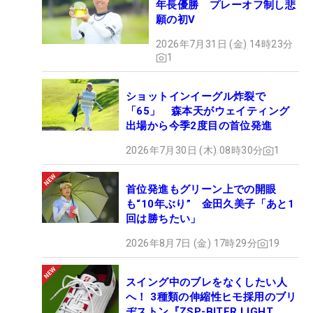
年長優勝 プレーオフ制し悲
願の初V
2026年7月31日 (金) 14時23分
1
ショットインイーグル炸裂で
「65」 森本天がウェイティング
出場から今季2度目の首位発進
2026年7月30日 (木) 08時30分
1
首位発進もグリーン上での開眼
も“10年ぶり” 金田久美子「あと1
回は勝ちたい」
2026年8月7日 (金) 17時29分
19
スイング中のブレをなくしたい人
へ！ 3種類の伸縮性ヒモ採用のブリ
ヂストン『ZSP-BITER LIGHT