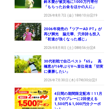
鈴木愛が被災地に1000万円寄付
「もらったお金をほかの人に」
2026年8月7日 (金) 18時10分
19
2006年発売の『ツアーAD PT』が
再び脚光 脇元華、穴井詩も投入
「初速が強くなった感じ」
2026年8月8日 (土) 08時56分
4
30代初戦で自己ベスト『65』 髙
橋恵が16年ぶりVへ首位発進「切実
に優勝したい」
2026年7月30日 (木) 07時30分
1
4日間の期間限定配布！11月
までのプレーに2回使える
1,500円＆1,000円分クーポ
ン！