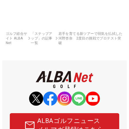
ゴルフ総合サ
「ステップア
若手を育てる新ツアーで弱気を払拭した
イト ALBA
ップ」の記事
河野杏奈 2度目の挑戦でプロテスト突
Net
一覧
破
ALBAゴルフニュース