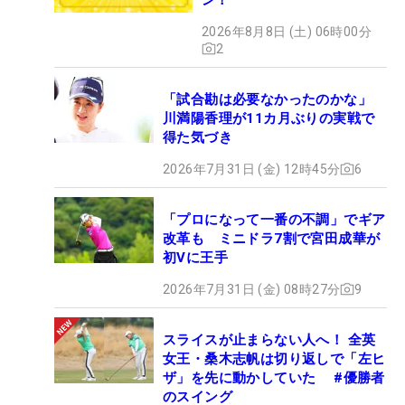
2026年8月8日 (土) 06時00分
2
「試合勘は必要なかったのかな」
川満陽香理が11カ月ぶりの実戦で
得た気づき
2026年7月31日 (金) 12時45分
6
「プロになって一番の不調」でギア
改革も ミニドラ7割で宮田成華が
初Vに王手
2026年7月31日 (金) 08時27分
9
スライスが止まらない人へ！ 全英
女王・桑木志帆は切り返しで「左ヒ
ザ」を先に動かしていた #優勝者
のスイング