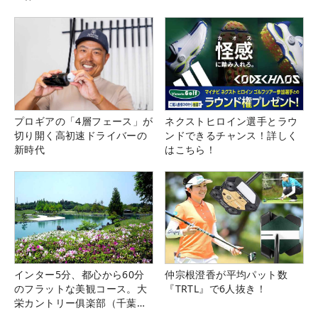
プロギアの「4層フェース」が
ネクストヒロイン選手とラウ
切り開く高初速ドライバーの
ンドできるチャンス！詳しく
新時代
はこちら！
インター5分、都心から60分
仲宗根澄香が平均パット数
のフラットな美観コース。大
『TRTL』で6人抜き！
栄カントリー俱楽部（千葉
県）