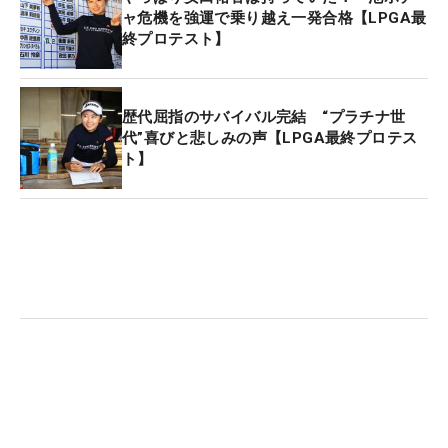
アンダー・15位タイで合格圏を死守した。
ャ危機を強運で乗り越え一発合格【LPGA最
終プロテスト】
3日目に順位を上げた展開は2次予選と同様で「なん
となく合格できるイメージを作れていました。初日
から最終日まで、スタートする前は極度の緊張感が
歴代屈指のサバイバル完結 “プラチナ世
ありましたが、試合に入ると、普段と同じような気
代”喜びと悲しみの声【LPGA最終プロテス
ト】
持ちでプレーできていた。今年は試合も多くでてい
ましたし、試合勘は養われていたと思います」。