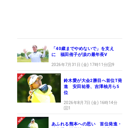
「40歳までやめないで」を支え
に 福田侑子が涙の最年長V
2026年7月31日 (金) 17時11分
9
鈴木愛が大会2勝目へ首位T発
進 安田祐香、吉澤柚月ら5
位
2026年8月7日 (金) 16時14分
1
あふれる熊本への思い 首位発進・