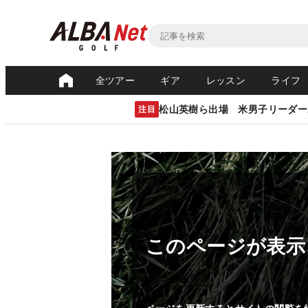
全ツアー
ギア
レッスン
ライフ
松山英樹ら出場 米男子リーダー
注目
このページが表示