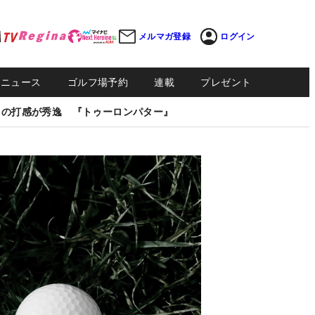
メルマガ登録
ログイン
Sニュース
ゴルフ場予約
連載
プレゼント
しの打感が秀逸 『トゥーロンパター』