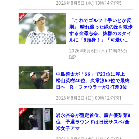
2026年8月5日 (水) 13時14分
5
「これでゴルフ上手いとか反
則」 晴れ渡った緑の丘を散歩
する金澤志奈、抜群のスタイ
ルに「8頭身！」「可愛いに
も程がある」
2026年8月6日 (木) 11時36分
3
中島啓太が「66」で23位に浮上
松山英樹40位、久常涼67位で最終
日ヘ R・ファウラーが3打差3位
2026年8月2日 (日) 09時12分
1
岩永杏奈が暫定首位、廣吉優梨菜8
位 予選ラウンドは日没サスペ/全
米女子アマ