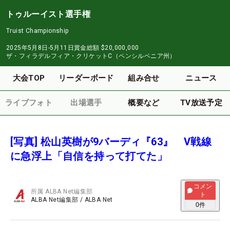
トゥルーイスト選手権
Truist Championship
2025年5月8日-5月11日
賞金総額
$20,000,000
ザ・フィラデルフィア・クリケットC（ペンシルベニア州）
大会TOP
リーダーボード
組み合せ
ニュース
ライブフォト
出場選手
概要など
TV放送予定
[写真] 松山英樹が9バーディ『63』 V戦線
に急浮上「自信を持って打てた」
コメン
所属
ALBA Net編集部
ト
ALBA Net編集部
/
ALBA Net
0
件