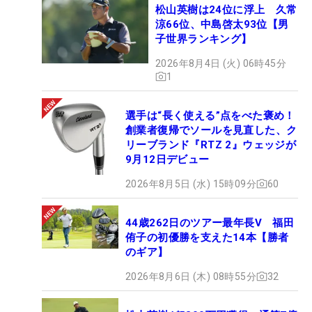
松山英樹は24位に浮上 久常
涼66位、中島啓太93位【男
子世界ランキング】
2026年8月4日 (火) 06時45分
1
選手は“長く使える”点をべた褒め！
創業者復帰でソールを見直した、ク
リーブランド『RTZ 2』ウェッジが
9月12日デビュー
2026年8月5日 (水) 15時09分
60
44歳262日のツアー最年長V 福田
侑子の初優勝を支えた14本【勝者
のギア】
2026年8月6日 (木) 08時55分
32