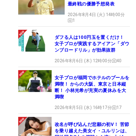
最終戦の優勝予想発表
2026年8月4日 (火) 14時00分
1
ダフる人は100円玉を置くだけ！
女子プロが実践するアイアン「ダウ
ンブロードリル」が効果抜群
2026年8月6日 (木) 12時00分
40
女子プロが福岡でホテルのプールを
満喫！ からの大阪、東京と日本縦
断！ 小林光希が充実の夏休みを大
満喫
2026年8月5日 (水) 16時17分
17
改名が呼び込んだ悲願の初V！ 苦節
を乗り越えた美女イ・ユルリンは、