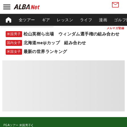
全ツアー
ギア
レッスン
ライフ
漫画
ゴルフ
メルマガ登録
松山英樹ら出場 ウィンダム選手権の組み合わせ
米国男子
北海道meijiカップ 組み合わせ
国内女子
最新の世界ランキング
米国女子
PGAツアー
米国男子