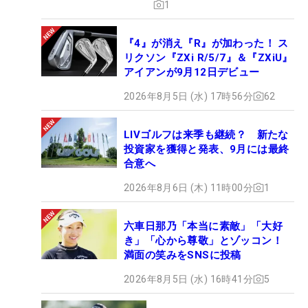
1
『4』が消え『R』が加わった！ ス
リクソン『ZXi R/5/7』＆『ZXiU』
アイアンが9月12日デビュー
2026年8月5日 (水) 17時56分
62
LIVゴルフは来季も継続？ 新たな
投資家を獲得と発表、9月には最終
合意へ
2026年8月6日 (木) 11時00分
1
六車日那乃「本当に素敵」「大好
き」「心から尊敬」とゾッコン！
満面の笑みをSNSに投稿
2026年8月5日 (水) 16時41分
5