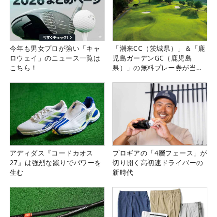
今年も男女プロが強い「キャ
「潮来CC（茨城県）」＆「鹿
ロウェイ」のニュース一覧は
児島ガーデンGC（鹿児島
こちら！
県）」の無料プレー券が当た
る！！
アディダス『コードカオス
プロギアの「4層フェース」が
27』は強烈な蹴りでパワーを
切り開く高初速ドライバーの
生む
新時代