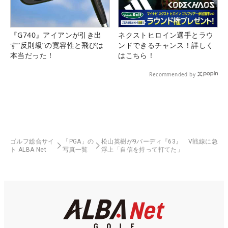
『G740』アイアンが引き出
ネクストヒロイン選手とラウ
す“反則級”の寛容性と飛びは
ンドできるチャンス！詳しく
本当だった！
はこちら！
Recommended by
ゴルフ総合サイ
「PGA」の
松山英樹が9バーディ『63』 V戦線に急
ト ALBA Net
写真一覧
浮上「自信を持って打てた」