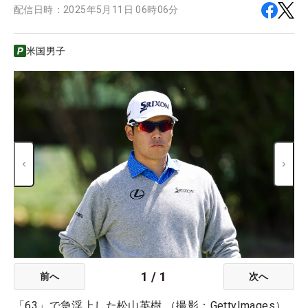
配信日時：
2025年5月11日 06時06分
米国男子
1
/
1
前へ
次へ
「63」で急浮上した松山英樹 （撮影：GettyImages）