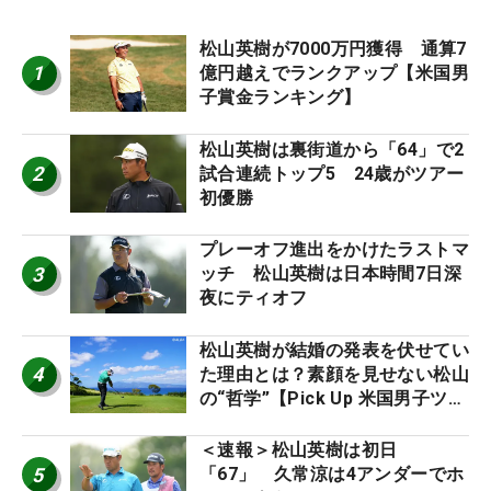
松山英樹が7000万円獲得 通算7
1
億円越えでランクアップ【米国男
子賞金ランキング】
松山英樹は裏街道から「64」で2
2
試合連続トップ5 24歳がツアー
初優勝
プレーオフ進出をかけたラストマ
3
ッチ 松山英樹は日本時間7日深
夜にティオフ
松山英樹が結婚の発表を伏せてい
4
た理由とは？素顔を見せない松山
の“哲学”【Pick Up 米国男子ツア
ー十大ニュース】
＜速報＞松山英樹は初日
5
「67」 久常涼は4アンダーでホ