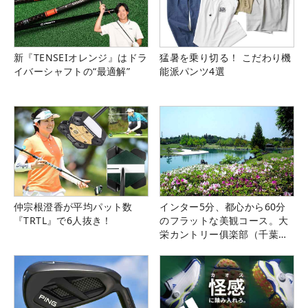
新『TENSEIオレンジ』はドラ
猛暑を乗り切る！ こだわり機
イバーシャフトの“最適解”
能派パンツ4選
仲宗根澄香が平均パット数
インター5分、都心から60分
『TRTL』で6人抜き！
のフラットな美観コース。大
栄カントリー俱楽部（千葉
県）