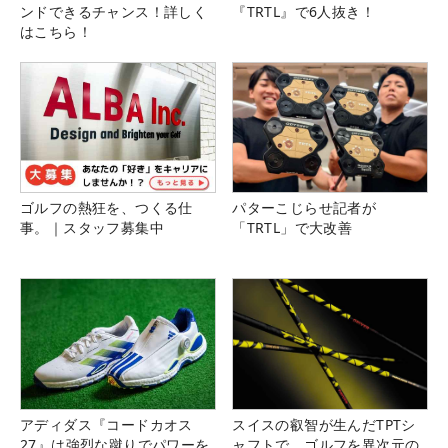
ンドできるチャンス！詳しく
『TRTL』で6人抜き！
はこちら！
ゴルフの熱狂を、つくる仕
パターこじらせ記者が
事。｜スタッフ募集中
「TRTL」で大改善
アディダス『コードカオス
スイスの叡智が生んだTPTシ
27』は強烈な蹴りでパワーを
ャフトで、ゴルフを異次元の