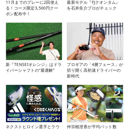
11月までのプレーに2回使え
最新モデル『FJクオンタム』
る！コース限定3,500円クー
を石井良介プロがチェック
ポン配布中！
新『TENSEIオレンジ』はドラ
プロギアの「4層フェース」が
イバーシャフトの“最適解”
切り開く高初速ドライバーの
新時代
ネクストヒロイン選手とラウ
仲宗根澄香が平均パット数