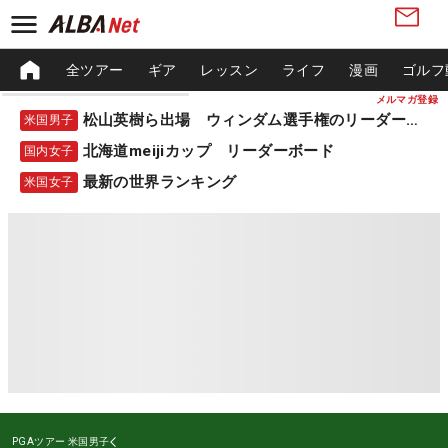
全ツアー
ギア
レッスン
ライフ
漫画
ゴルフ
メルマガ登録
松山英樹ら出場 ウィンダム選手権のリーダーボード
米国男子
北海道meijiカップ リーダーボード
国内女子
最新の世界ランキング
米国女子
PGAツアー
米国男子