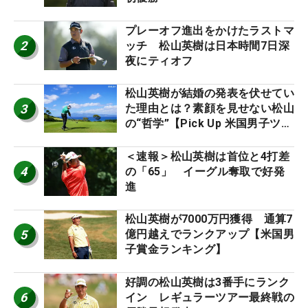
プレーオフ進出をかけたラストマ
2
ッチ 松山英樹は日本時間7日深
夜にティオフ
松山英樹が結婚の発表を伏せてい
3
た理由とは？素顔を見せない松山
の“哲学”【Pick Up 米国男子ツア
ー十大ニュース】
＜速報＞松山英樹は首位と4打差
4
の「65」 イーグル奪取で好発
進
松山英樹が7000万円獲得 通算7
5
億円越えでランクアップ【米国男
子賞金ランキング】
好調の松山英樹は3番手にランク
6
イン レギュラーツアー最終戦の