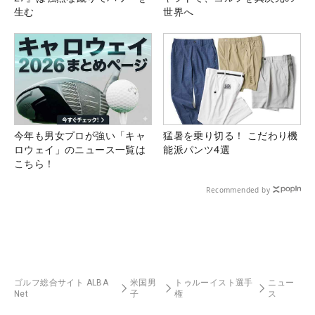
生む
世界へ
今年も男女プロが強い「キャ
猛暑を乗り切る！ こだわり機
ロウェイ」のニュース一覧は
能派パンツ4選
こちら！
Recommended by
ゴルフ総合サイト ALBA
米国男
トゥルーイスト選手
ニュー
Net
子
権
ス