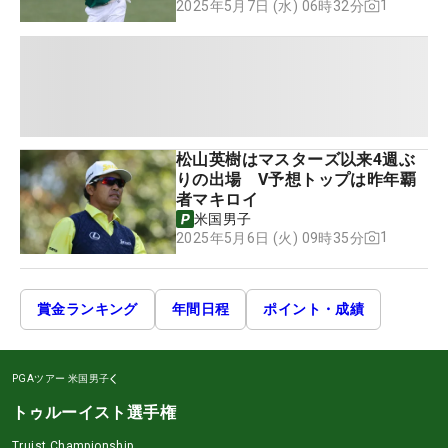
1
2025年5月7日 (水) 06時32分
松山英樹はマスターズ以来4週ぶ
りの出場 V予想トップは昨年覇
者マキロイ
米国男子
1
2025年5月6日 (火) 09時35分
賞金ランキング
年間日程
ポイント・成績
PGAツアー
米国男子
トゥルーイスト選手権
Truist Championship