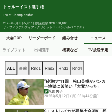
トゥルーイスト選手権
Truist Championship
2025年5月8日-5月11日
賞金総額
$20,000,000
ザ・フィラデルフィア・クリケットC（ペンシルベニア州）
大会TOP
リーダーボード
組み合せ
ニュース
ライブフォト
出場選手
概要など
TV放送予定
ALL
事前
Rnd1
Rnd2
Rnd3
Rnd4
“砂遊び”11回 松山英樹がバンカ
ー地獄に苦笑い「大変だった」
米国男子
1
2025年5月12日 (月) 08時44分
S・ストレイカが昇格大会初V 松