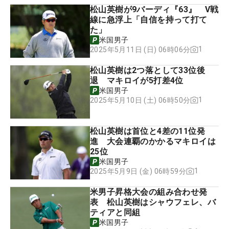
松山英樹が9バーディ『63』 V戦
線に急浮上「自信を持って打て
た」
米国男子
1
2025年5月11日 (日) 06時06分
松山英樹は2つ落として33位後
退 マキロイが5打差4位
米国男子
1
2025年5月10日 (土) 06時50分
松山英樹は首位と4差の11位発
進 大会連覇のかかるマキロイは
25位
米国男子
1
2025年5月9日 (金) 06時59分
米男子昇格大会の組み合わせ発
表 松山英樹はシャウフェレ、バ
ティアと同組
米国男子