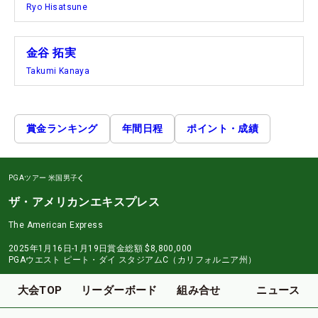
Ryo Hisatsune
金谷 拓実
Takumi Kanaya
賞金ランキング
年間日程
ポイント・成績
PGAツアー
米国男子
ザ・アメリカンエキスプレス
The American Express
2025年1月16日-1月19日
賞金総額
$8,800,000
PGAウエスト ピート・ダイ スタジアムC（カリフォルニア州）
大会TOP
リーダーボード
組み合せ
ニュース