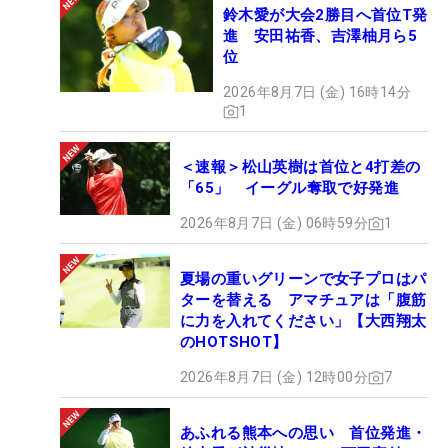
鈴木愛が大会2勝目へ首位T発
進 安田祐香、吉澤柚月ら5
位
2026年8月7日 (金) 16時14分
1
＜速報＞松山英樹は首位と4打差の
「65」 イーグル奪取で好発進
2026年8月7日 (金) 06時59分
1
夏場の重いグリーンで女子プロはパ
ターを替える アマチュアは「腹筋
に力を入れてください」【大西翔太
のHOTSHOT】
2026年8月7日 (金) 12時00分
7
あふれる熊本への思い 首位発進・