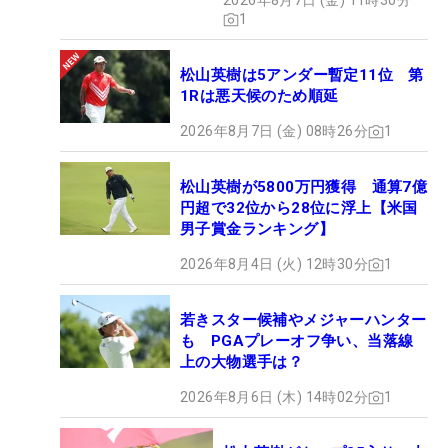
2026年8月7日 (金) 11時30分
1
松山英樹は5アンダー暫定11位 第
1Rは悪天候のため順延
2026年8月7日 (金) 08時26分
1
松山英樹が5800万円獲得 通算7億
円超で32位から28位に浮上【米国
男子賞金ランキング】
2026年8月4日 (火) 12時30分
1
若きスター候補やメジャーハンター
も PGAプレーオフ争い、当落線
上の大物選手は？
2026年8月6日 (木) 14時02分
1