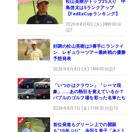
松山英樹がトップ25入り 中
島啓太は5ランクアップ
【FedExCupランキング】
2026年8月4日 (火) 08時00分
1
好調の松山英樹は3番手にランクイ
ン レギュラーツアー最終戦の優勝
予想発表
2026年8月4日 (火) 14時00分
1
「いつかはクラウン」「シーマ現
象」……あの熱狂を覚えているか？
バブルのゴルフ場を彩った名車たち
2026年8月7日 (金) 11時30分
10
首位発進もグリーン上での開眼
も“10年ぶり” 金田久美子「あと1