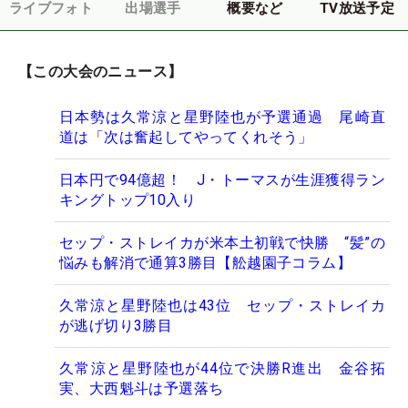
ライブフォト
出場選手
概要など
TV放送予定
【この大会のニュース】
日本勢は久常涼と星野陸也が予選通過 尾崎直
道は「次は奮起してやってくれそう」
日本円で94億超！ J・トーマスが生涯獲得ラン
キングトップ10入り
セップ・ストレイカが米本土初戦で快勝 “髪”の
悩みも解消で通算3勝目【舩越園子コラム】
久常涼と星野陸也は43位 セップ・ストレイカ
が逃げ切り3勝目
久常涼と星野陸也が44位で決勝R進出 金谷拓
実、大西魁斗は予選落ち