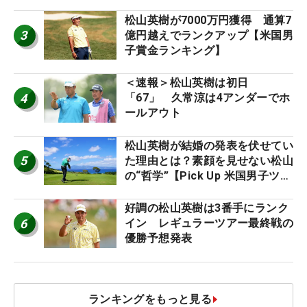
松山英樹が7000万円獲得 通算7
3
億円越えでランクアップ【米国男
子賞金ランキング】
＜速報＞松山英樹は初日
4
「67」 久常涼は4アンダーでホ
ールアウト
松山英樹が結婚の発表を伏せてい
5
た理由とは？素顔を見せない松山
の“哲学”【Pick Up 米国男子ツア
ー十大ニュース】
好調の松山英樹は3番手にランク
6
イン レギュラーツアー最終戦の
優勝予想発表
ランキングをもっと見る