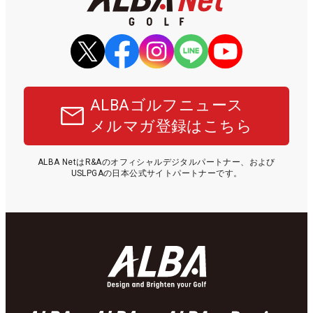
ALBAゴルフニュース
メルマガ登録はこちら
ALBA NetはR&Aのオフィシャルデジタルパートナー、および
USLPGAの日本公式サイトパートナーです。