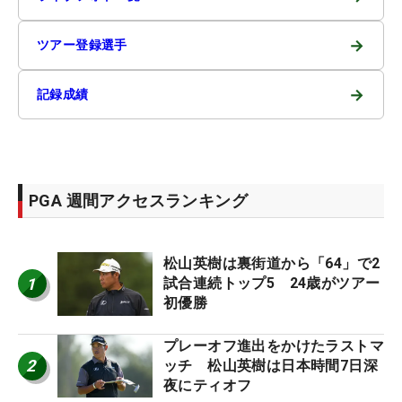
→
ツアー登録選手
→
記録成績
PGA 週間アクセスランキング
松山英樹は裏街道から「64」で2
1
試合連続トップ5 24歳がツアー
初優勝
プレーオフ進出をかけたラストマ
2
ッチ 松山英樹は日本時間7日深
夜にティオフ