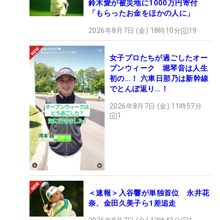
鈴木愛が被災地に1000万円寄付
「もらったお金をほかの人に」
2026年8月7日 (金) 18時10分
19
女子プロたちが過ごしたオー
プンウィーク 堀琴音は人生
初の…！ 六車日那乃は新幹線
でとんぼ返り…！
2026年8月7日 (金) 11時57分
1
＜速報＞入谷響が単独首位 永井花
奈、金田久美子ら1差追走