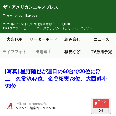
ザ・アメリカンエキスプレス
The American Express
2025年1月16日-1月19日
賞金総額
$8,800,000
PGAウエスト ピート・ダイ スタジアムC（カリフォルニア州）
大会TOP
リーダーボード
組み合せ
ニュース
ライブフォト
出場選手
概要など
TV放送予定
[写真] 星野陸也が連日の60台で20位に浮
上 久常涼47位、金谷拓実78位、大西魁斗
93位
コメン
所属
ALBA Net編集部
ト
ALBA Net編集部
/
ALBA Net
0
件