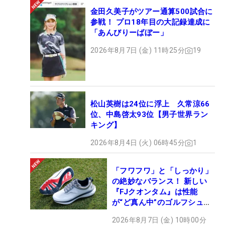
金田久美子がツアー通算500試合に
参戦！ プロ18年目の大記録達成に
「あんびりーばぼー」
2026年8月7日 (金) 11時25分
19
松山英樹は24位に浮上 久常涼66
位、中島啓太93位【男子世界ラン
キング】
2026年8月4日 (火) 06時45分
1
「フワフワ」と「しっかり」
の絶妙なバランス！ 新しい
『FJクオンタム』は性能
が“ど真ん中”のゴルフシュー
ズだった
2026年8月7日 (金) 10時00分