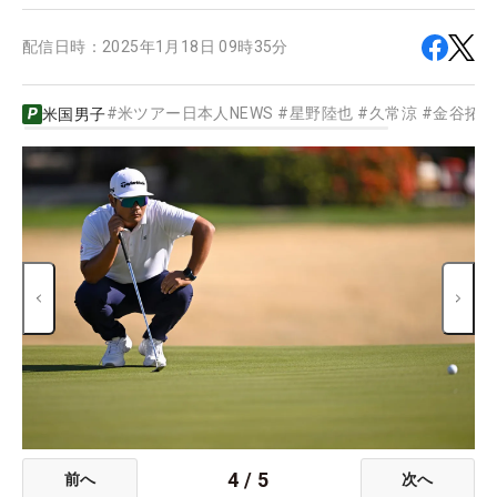
配信日時：
2025年1月18日 09時35分
#
米ツアー日本人NEWS
#
星野陸也
#
久常涼
#
金谷拓
米国男子
4
/
5
前へ
次へ