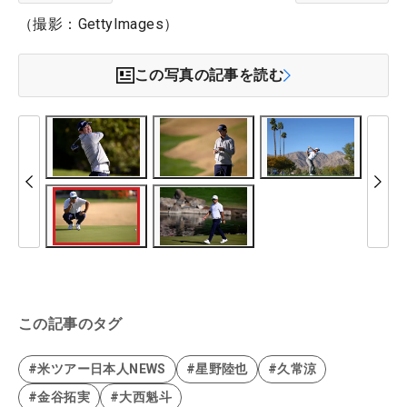
（撮影：GettyImages）
この写真の記事を読む
この記事のタグ
#米ツアー日本人NEWS
#星野陸也
#久常涼
#金谷拓実
#大西魁斗