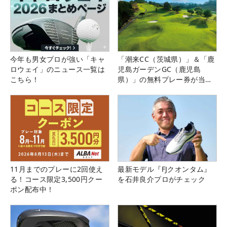
今年も男女プロが強い「キャ
「潮来CC（茨城県）」＆「鹿
ロウェイ」のニュース一覧は
児島ガーデンGC（鹿児島
こちら！
県）」の無料プレー券が当た
る！！
11月までのプレーに2回使え
最新モデル『FJクオンタム』
る！コース限定3,500円クー
を石井良介プロがチェック
ポン配布中！