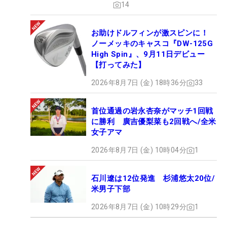
14
お助けドルフィンが激スピンに！
ノーメッキのキャスコ『DW-125G
High Spin』、9月11日デビュー
【打ってみた】
2026年8月7日 (金) 18時36分
33
首位通過の岩永杏奈がマッチ1回戦
に勝利 廣吉優梨菜も2回戦へ/全米
女子アマ
2026年8月7日 (金) 10時04分
1
石川遼は12位発進 杉浦悠太20位/
米男子下部
2026年8月7日 (金) 10時29分
1