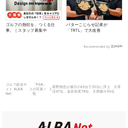
ゴルフの熱狂を、つくる仕
パターこじらせ記者が
事。｜スタッフ募集中
「TRTL」で大改善
Recommended by
ゴルフ総合サ
「PGA」
星野陸也が連日の60台で20位に浮上 久常
イト ALBA
の写真一
涼47位、金谷拓実78位、大西魁斗93位
Net
覧