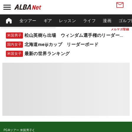
全ツアー
ギア
レッスン
ライフ
漫画
ゴルフ
メルマガ登録
松山英樹ら出場 ウィンダム選手権のリーダーボード
米国男子
北海道meijiカップ リーダーボード
国内女子
最新の世界ランキング
米国女子
PGAツアー
米国男子