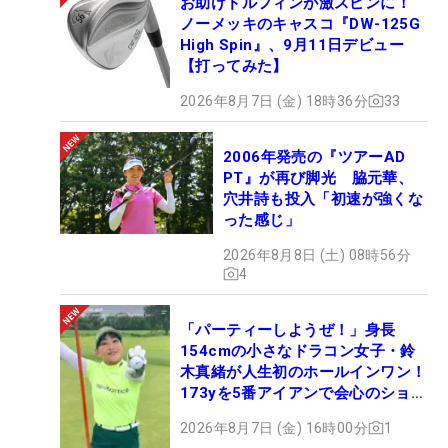
お助けドルフィンが激スピンに！
ノーメッキのキャスコ『DW-125G
High Spin』、9月11日デビュー
【打ってみた】
2026年8月7日 (金) 18時36分
33
2006年発売の『ツアーAD
PT』が再び脚光 脇元華、
穴井詩も投入「初速が強くな
った感じ」
2026年8月8日 (土) 08時56分
4
「パーティーしようぜ！」身長
154cmの小さなドラコン女子・鈴
木真緒が人生初のホールインワン！
173yを5番アイアンで会心のショッ
ト
2026年8月7日 (金) 16時00分
1