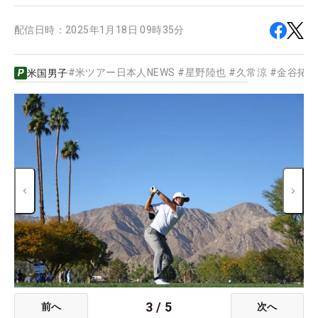
配信日時：
2025年1月18日 09時35分
#
米ツアー日本人NEWS
#
星野陸也
#
久常涼
#
金谷拓
米国男子
3
/
5
前へ
次へ