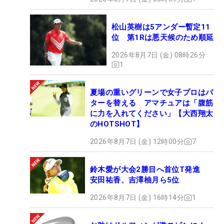
松山英樹は5アンダー暫定11
位 第1Rは悪天候のため順延
2026年8月7日 (金) 08時26分
1
夏場の重いグリーンで女子プロはパ
ターを替える アマチュアは「腹筋
に力を入れてください」【大西翔太
のHOTSHOT】
2026年8月7日 (金) 12時00分
7
鈴木愛が大会2勝目へ首位T発進
安田祐香、吉澤柚月ら5位
2026年8月7日 (金) 16時14分
1