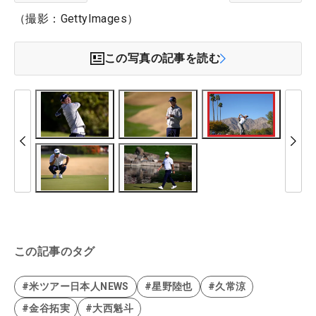
（撮影：GettyImages）
この写真の記事を読む
この記事のタグ
#米ツアー日本人NEWS
#星野陸也
#久常涼
#金谷拓実
#大西魁斗