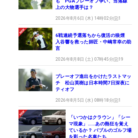
も PGAプレーオフ争い、当落線
上の大物選手は？
2026年8月6日 (木) 14時02分
1
6戦連続予選落ちから復活の狼煙
入谷響を救った師匠・中嶋常幸の助
言
2026年8月8日 (土) 07時45分
19
プレーオフ進出をかけたラストマッ
チ 松山英樹は日本時間7日深夜に
ティオフ
2026年8月5日 (水) 08時18分
1
「いつかはクラウン」「シー
マ現象」……あの熱狂を覚え
ているか？ バブルのゴルフ場
を彩った名車たち