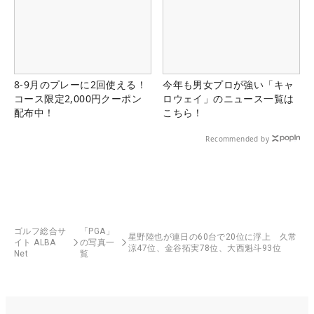
8-9月のプレーに2回使える！
今年も男女プロが強い「キャ
コース限定2,000円クーポン
ロウェイ」のニュース一覧は
配布中！
こちら！
Recommended by
ゴルフ総合サ
「PGA」
星野陸也が連日の60台で20位に浮上 久常
イト ALBA
の写真一
涼47位、金谷拓実78位、大西魁斗93位
Net
覧