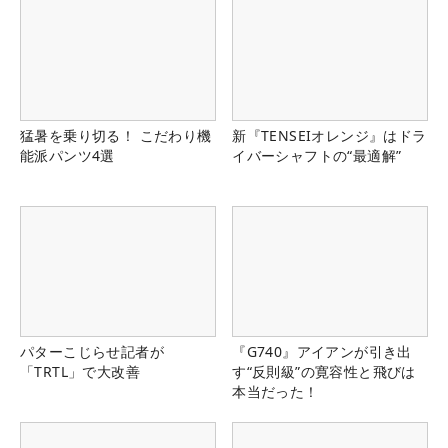
猛暑を乗り切る！ こだわり機
新『TENSEIオレンジ』はドラ
能派パンツ4選
イバーシャフトの“最適解”
パターこじらせ記者が
『G740』アイアンが引き出
「TRTL」で大改善
す“反則級”の寛容性と飛びは
本当だった！