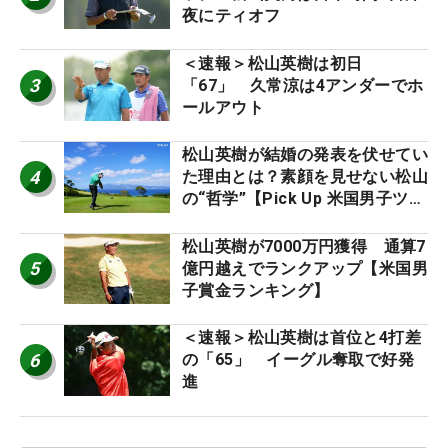
夜にティオフ
＜速報＞松山英樹は初日
3
「67」 久常涼は4アンダーでホ
ールアウト
松山英樹が結婚の発表を伏せてい
4
た理由とは？素顔を見せない松山
の“哲学”【Pick Up 米国男子ツア
ー十大ニュース】
松山英樹が7000万円獲得 通算7
5
億円越えでランクアップ【米国男
子賞金ランキング】
＜速報＞松山英樹は首位と4打差
6
の「65」 イーグル奪取で好発
進