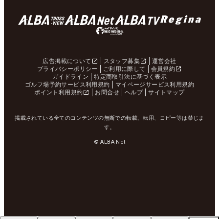
広告掲載について
スタッフ募集
運営会社
プライバシーポリシー
ご利用に際して
会員規約
ガイドライン
特定商取引法に基づく表示
ゴルフ場予約サービス利用規約
マイページサービス利用規約
ポイント利用規約
お問合せ
ヘルプ
サイトマップ
掲載されている全てのコンテンツの無断での転載、転用、コピー等は禁じま
す。
© ALBA Net