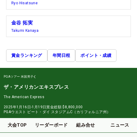
Ryo Hisatsune
金谷 拓実
Takumi Kanaya
賞金ランキング
年間日程
ポイント・成績
PGAツアー
米国男子
ザ・アメリカンエキスプレス
The American Express
2025年1月16日-1月19日
賞金総額
$8,800,000
PGAウエスト ピート・ダイ スタジアムC（カリフォルニア州）
大会TOP
リーダーボード
組み合せ
ニュース