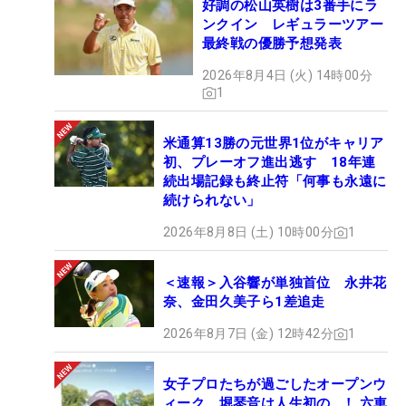
好調の松山英樹は3番手にラ
ンクイン レギュラーツアー
最終戦の優勝予想発表
2026年8月4日 (火) 14時00分
1
米通算13勝の元世界1位がキャリア
初、プレーオフ進出逃す 18年連
続出場記録も終止符「何事も永遠に
続けられない」
2026年8月8日 (土) 10時00分
1
＜速報＞入谷響が単独首位 永井花
奈、金田久美子ら1差追走
2026年8月7日 (金) 12時42分
1
女子プロたちが過ごしたオープンウ
ィーク 堀琴音は人生初の…！ 六車