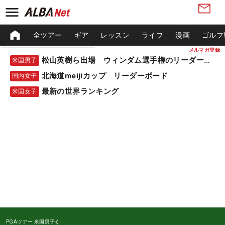
全ツアー
ギア
レッスン
ライフ
漫画
ゴルフ
メルマガ登録
松山英樹ら出場 ウィンダム選手権のリーダーボード
米国男子
北海道meijiカップ リーダーボード
国内女子
最新の世界ランキング
米国女子
PGAツアー
米国男子