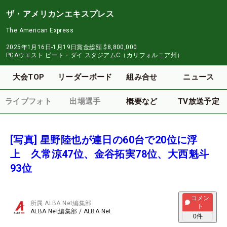
ザ・アメリカンエキスプレス
The American Express
2025年1月16日-1月19日
賞金総額
$8,800,000
PGAウエスト ピート・ダイ スタジアムC（カリフォルニア州）
大会TOP
リーダーボード
組み合せ
ニュース
ライブフォト
出場選手
概要など
TV放送予定
[写真] 星野陸也が連日の60台で20位に浮
上 久常涼47位、金谷拓実78位、大西魁斗
93位
コメン
所属
ALBA Net編集部
ト
ALBA Net編集部
/
ALBA Net
0
件