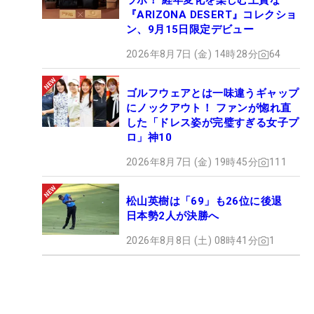
ラボ！ 経年変化を楽しむ上質な
『ARIZONA DESERT』コレクショ
ン、9月15日限定デビュー
2026年8月7日 (金) 14時28分
64
ゴルフウェアとは一味違うギャップ
にノックアウト！ ファンが惚れ直
した「ドレス姿が完璧すぎる女子プ
ロ」神10
2026年8月7日 (金) 19時45分
111
松山英樹は「69」も26位に後退
日本勢2人が決勝へ
2026年8月8日 (土) 08時41分
1