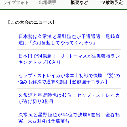
ライブフォト
出場選手
概要など
TV放送予定
【この大会のニュース】
日本勢は久常涼と星野陸也が予選通過 尾崎直
道は「次は奮起してやってくれそう」
日本円で94億超！ J・トーマスが生涯獲得ラン
キングトップ10入り
セップ・ストレイカが米本土初戦で快勝 “髪”の
悩みも解消で通算3勝目【舩越園子コラム】
久常涼と星野陸也は43位 セップ・ストレイカ
が逃げ切り3勝目
久常涼と星野陸也が44位で決勝R進出 金谷拓
実、大西魁斗は予選落ち