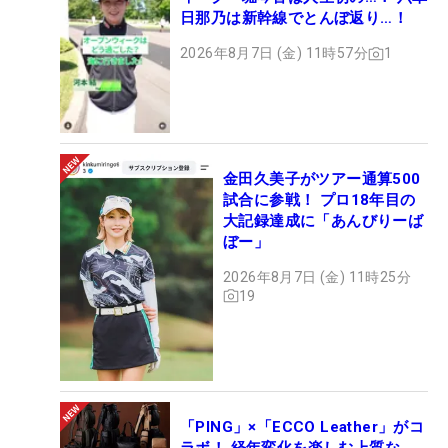
日那乃は新幹線でとんぼ返り…！
2026年8月7日 (金) 11時57分
1
金田久美子がツアー通算500
試合に参戦！ プロ18年目の
大記録達成に「あんびりーば
ぼー」
2026年8月7日 (金) 11時25分
19
「PING」×「ECCO Leather」がコ