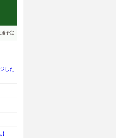
放送予定
ンジした
ム】