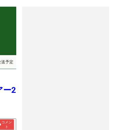
放送予定
アー2
コメン
ト