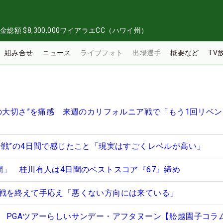
金総額
$8,300,000
ワイアラエCC（ハワイ州）
組み合せ
ニュース
ライブフォト
出場選手
概要など
TV
打の大切さ”を痛感 来週のカリフォルニア戦で「もう1回リベ
ー戦”の4日間で感じたこと「現実はすごくレベルが高い」
間」 桂川有人は4日間のベストスコア『67』締め
戦を終えて手応え「悪くない方向には来ている」
 PGAツアーらしいサンデー・アフタヌーン【舩越園子コラ