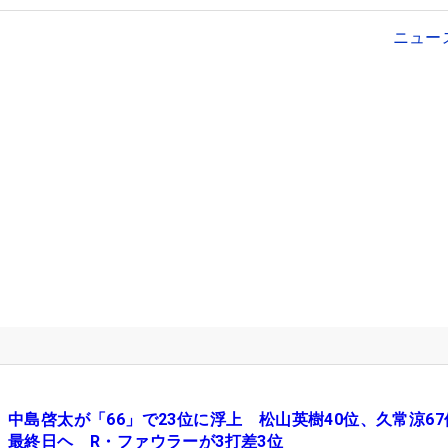
ニュー
中島啓太が「66」で23位に浮上 松山英樹40位、久常涼67
最終日ヘ R・ファウラーが3打差3位