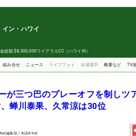
・イン・ハワイ
金総額
$8,300,000
ワイアラエCC（ハワイ州）
組み合せ
ニュース
ライブフォト
出場選手
概要など
TV
マレーが三つ巴のプレーオフを制しツ
、蝉川泰果、久常涼は30位
 Net編集部
/
ALBA Net