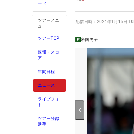
ード
ツアーメニ
配信日時：
2024年1月15日 1
ュー
ツアーTOP
米国男子
速報・スコ
ア
年間日程
ニュース
ライブフォ
ト
ツアー登録
選手