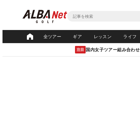
全ツアー
ギア
レッスン
ライフ
国内女子ツアー組み合わせ
注目