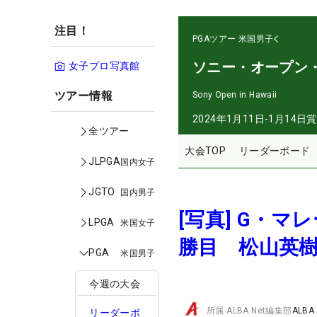
注目！
PGAツアー
米国男子
ソニー・オープン
女子プロ写真館
ツアー情報
Sony Open in Hawaii
2024年1月11日-1月14日
賞
全ツアー
大会TOP
リーダーボード
JLPGA
国内女子
JGTO
国内男子
[写真] G・
LPGA
米国女子
勝目 松山英樹
PGA
米国男子
今週の大会
所属
ALBA Net編集部
ALBA
リーダーボ