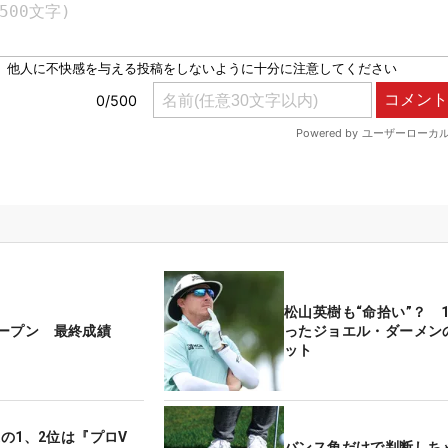
松山英樹も“命拾い”？ 
ープン 最終成績
ったジョエル・ダーメン
ット
週の1、2位は『プロV
バンス角だけで判断し