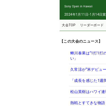
Sony Open in Hawaii
2024年1月11日-1月14日
賞
大会TOP
リーダーボード
【この大会のニュース】
蝉川泰果は“1打1
い」
久常涼が“米デビュ
「成長を感じた1週
松山英樹はハワイ連
熱戦とすてきな物語