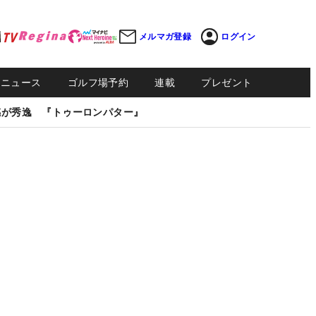
メルマガ登録
ログイン
Sニュース
ゴルフ場予約
連載
プレゼント
感が秀逸 『トゥーロンパター』