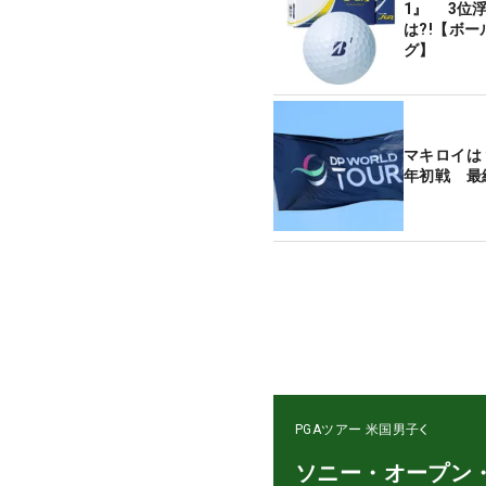
1』 3位
は?!【ボ
グ】
マキロイは
年初戦 最
PGAツアー
米国男子
ソニー・オープン