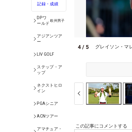
記録・成績
DPワ
欧州男子
ールド
アジアンツア
ー
4
/
5
グレイソン・マレー
LIV GOLF
ステップ・ア
ップ
ネクストヒロ
イン
PGAシニア
ACNツアー
アマチュア・