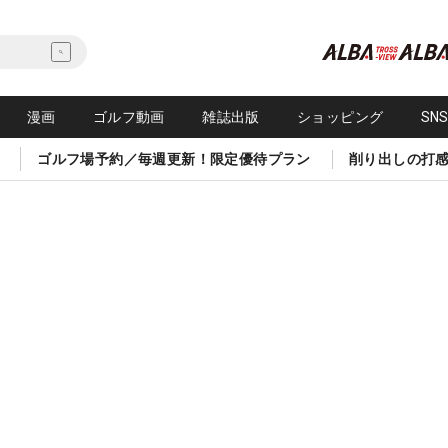
漫画
ゴルフ動画
雑誌出版
ショッピング
SN
ゴルフ場予約／毎週更新！限定優待プラン
削り出しの打