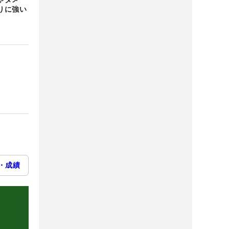
りに強い
・成績