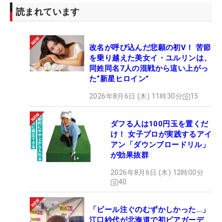
読まれています
改名が呼び込んだ悲願の初V！ 苦節
を乗り越えた美女イ・ユルリンは、
同姓同名7人の混戦から這い上がっ
た“新星ヒロイン”
2026年8月6日 (木) 11時30分
15
ダフる人は100円玉を置くだ
け！ 女子プロが実践するアイ
アン「ダウンブロードリル」
が効果抜群
2026年8月6日 (木) 12時00分
40
「ビール注ぐのむずかしかった…」
江口紗代が北海道で初ビアガーデ