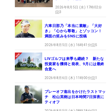
2026年8月5日 (水) 17時02分
3
六車日那乃「本当に素敵」「大好
き」「心から尊敬」とゾッコン！
満面の笑みをSNSに投稿
2026年8月5日 (水) 16時41分
5
LIVゴルフは来季も継続？ 新たな
投資家を獲得と発表、9月には最終
合意へ
2026年8月6日 (木) 11時00分
1
プレーオフ進出をかけたラストマッ
チ 松山英樹は日本時間7日深夜に
ティオフ
2026年8月5日 (水) 08時18分
1