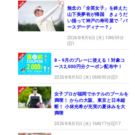
無念の「全英女子」を終えた
山下美夢有が帰国 きょうだ
い揃って神戸の寿司屋で「バ
ースデーディナー？」
2026年8月6日 (木) 10時59分
1
8－9月のプレーに使える！対象コ
ース2,000円分クーポン配布中！
2026年8月6日 (木) 06時00分
1
女子プロが福岡でホテルのプールを
満喫！ からの大阪、東京と日本縦
断！ 小林光希が充実の夏休みを大
満喫
2026年8月5日 (水) 16時17分
17