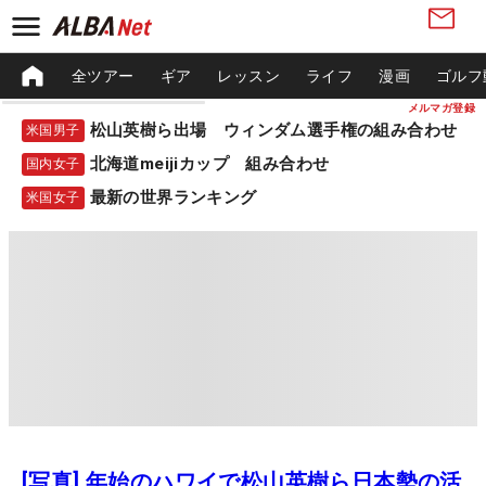
全ツアー
ギア
レッスン
ライフ
漫画
ゴルフ
メルマガ登録
松山英樹ら出場 ウィンダム選手権の組み合わせ
米国男子
北海道meijiカップ 組み合わせ
国内女子
最新の世界ランキング
米国女子
[写真] 年始のハワイで松山英樹ら日本勢の活