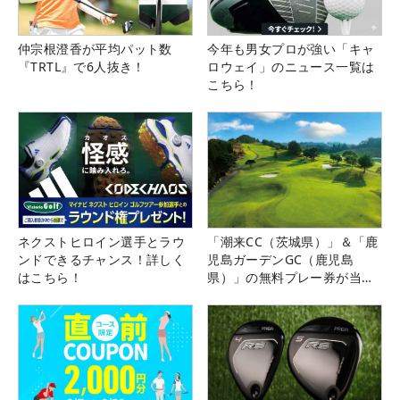
仲宗根澄香が平均パット数
今年も男女プロが強い「キャ
『TRTL』で6人抜き！
ロウェイ」のニュース一覧は
こちら！
ネクストヒロイン選手とラウ
「潮来CC（茨城県）」＆「鹿
ンドできるチャンス！詳しく
児島ガーデンGC（鹿児島
はこちら！
県）」の無料プレー券が当た
る！！