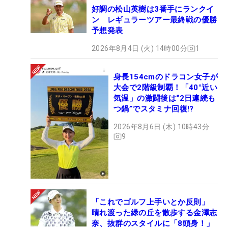
好調の松山英樹は3番手にランクイ
ン レギュラーツアー最終戦の優勝
予想発表
2026年8月4日 (火) 14時00分
1
身長154cmのドラコン女子が
大会で2階級制覇！「40°近い
気温」の激闘後は“2日連続も
つ鍋”でスタミナ回復!?
2026年8月6日 (木) 10時43分
9
「これでゴルフ上手いとか反則」
晴れ渡った緑の丘を散歩する金澤志
奈、抜群のスタイルに「8頭身！」