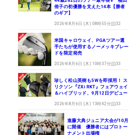
44歳262日のツアー最年長V 福田
侑子の初優勝を支えた14本【勝者
のギア】
2026年8月6日 (木) 08時55分
32
米国キャロウェイ、PGAツアー選
手たちが使用するノーメッキブレー
ドを限定発売
2026年8月6日 (木) 10時37分
33
珍しく松山英樹も5Wを即採用！ ス
リクソン『ZXi RKT』フェアウェイ
＆ハイブリッド、9月12日デビュー
2026年8月6日 (木) 13時42分
33
進藤大典ジュニア大会が10月
に開催 優勝者にはプロトー
ナメント出場権