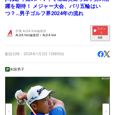
躍を期待！ メジャー大会、パリ五輪はい
つ？…男子ゴルフ界2024年の流れ
コメン
所属
ALBA Net編集部
ト
ALBA Net編集部
/
ALBA Net
0
件
配信日時：
2024年1月2日 12時00分
米国男子