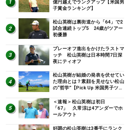
1
億円越えでランクアップ【米国男
子賞金ランキング】
松山英樹は裏街道から「64」で2
2
試合連続トップ5 24歳がツアー
初優勝
プレーオフ進出をかけたラストマ
3
ッチ 松山英樹は日本時間7日深
夜にティオフ
松山英樹が結婚の発表を伏せてい
4
た理由とは？素顔を見せない松山
の“哲学”【Pick Up 米国男子ツア
ー十大ニュース】
＜速報＞松山英樹は初日
5
「67」 久常涼は4アンダーでホ
ールアウト
好調の松山英樹は3番手にランク