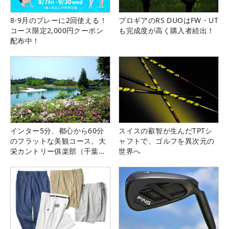
8-9月のプレーに2回使える！
プロギアのRS DUOはFW・UT
コース限定2,000円クーポン
も完成度が高く購入者続出！
配布中！
インター5分、都心から60分
スイスの叡智が生んだTPTシ
のフラットな美観コース。大
ャフトで、ゴルフを異次元の
栄カントリー俱楽部（千葉
世界へ
県）