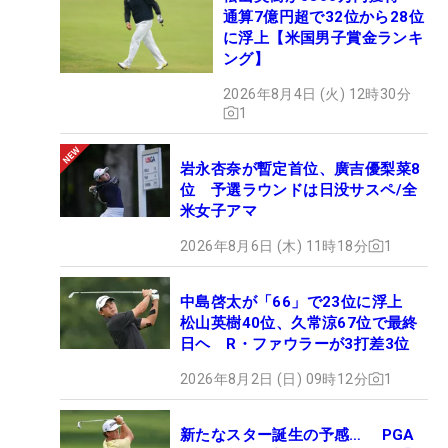
通算7億円超で32位から28位
に浮上【米国男子賞金ランキ
ング】
2026年8月4日 (火) 12時30分
1
岩永杏奈が暫定首位、廣吉優梨菜8
位 予選ラウンドは日没サスペ/全
米女子アマ
2026年8月6日 (木) 11時18分
1
中島啓太が「66」で23位に浮上
松山英樹40位、久常涼67位で最終
日ヘ R・ファウラーが3打差3位
2026年8月2日 (日) 09時12分
1
新たなスター誕生の予感… PGA