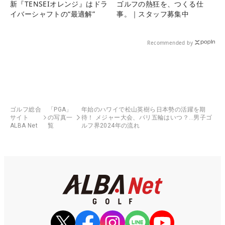
新『TENSEIオレンジ』はドラ
ゴルフの熱狂を、つくる仕
イバーシャフトの“最適解”
事。｜スタッフ募集中
Recommended by
ゴルフ総合
「PGA」
年始のハワイで松山英樹ら日本勢の活躍を期
サイト
の写真一
待！ メジャー大会、パリ五輪はいつ？…男子ゴ
ALBA Net
覧
ルフ界2024年の流れ