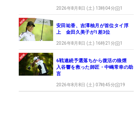
2026年8月8日 (土) 13時04分
1
安田祐香、吉澤柚月が首位タイ浮
上 金田久美子が1差3位
2026年8月8日 (土) 16時21分
1
6戦連続予選落ちから復活の狼煙
入谷響を救った師匠・中嶋常幸の助
言
2026年8月8日 (土) 07時45分
19