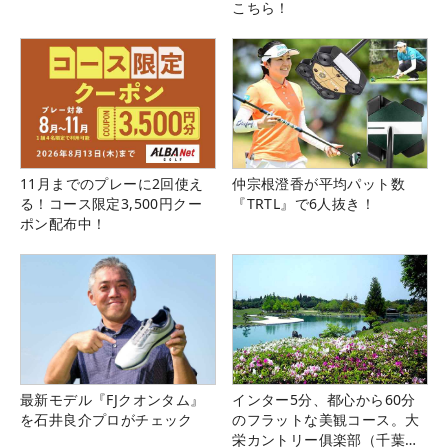
こちら！
11月までのプレーに2回使え
仲宗根澄香が平均パット数
る！コース限定3,500円クー
『TRTL』で6人抜き！
ポン配布中！
最新モデル『FJクオンタム』
インター5分、都心から60分
を石井良介プロがチェック
のフラットな美観コース。大
栄カントリー俱楽部（千葉