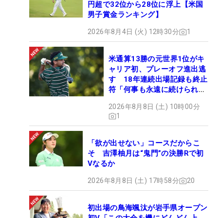
円超で32位から28位に浮上【米国
男子賞金ランキング】
2026年8月4日 (火) 12時30分
1
米通算13勝の元世界1位がキ
ャリア初、プレーオフ進出逃
す 18年連続出場記録も終止
符「何事も永遠に続けられな
い」
2026年8月8日 (土) 10時00分
1
「欲が出せない」コースだからこ
そ 吉澤柚月は“鬼門”の決勝Rで初
Vなるか
2026年8月8日 (土) 17時58分
20
初出場の鳥海颯汰が岩手県オープン