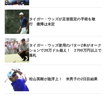
また、二人が交わしていた秘密保持契約が無効であ
ると主張するエリカさんに対し、タイガー側は「彼
女は署名を拒否したことは一度もない。契約書は有
タイガー・ウッズが足首固定の手術を敢
効である」とした。
行 復帰は未定
メトガー裁判官はエリカさんが「セクシャルハラス
メントがあった」と主張していることに対し、「ハ
タイガー・ウッズ使用のパター2本がオーク
ーマンさんはこれまで機会があったにもかかわら
ションで20万ドル超え！ 2700万円以上で
ず、セクシャルハラスメントの具体的な詳細を明ら
落札
かにしていない」ことを指摘している。
タイガーの代理人、ムライ氏も「セクシャルハラス
メントはまったくない」と否定している。（文・武
松山英樹が急浮上！ 米男子の2日目結果
川玲子=米国在住）