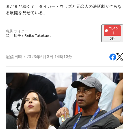
まだまだ続く？ タイガー・ウッズと元恋人の法廷劇がさらな
る展開を見せている。
コメン
所属
ライター
ト
武川 玲子
/
Reiko Takekawa
0
件
配信日時：
2023年6月3日 14時13分