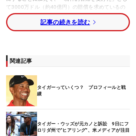
て3000万ドル（約40億円）の賠償を求めているの
だが…。
記事の続きを読む
5月17日、同裁判のエリザベス・メトガー裁判官は
「裁判ではなく、私的に解決をするように」と仲裁
を進言。タイガーにとっては有利な裁定を言い渡し
た。だが、エリカさん側はその裁定を不服として、
関連記事
5月31日、裁判官に“再考”を申し立てたことが明ら
かになった。
タイガーっていくつ？ プロフィールと戦
エリカさんの代理人、ベンジャミン・ホダス氏は
績
「米国地方裁判所は双方の合意がないものに“仲
裁”を裁定することはできない」と主張。「仲裁は強
制されるべきものではない。少なくともヒアリング
は実施されるべき」と申立書を申請した。
タイガー・ウッズが元カノと訴訟 9日にフ
ロリダ州で“ヒアリング”、米メディアが注目