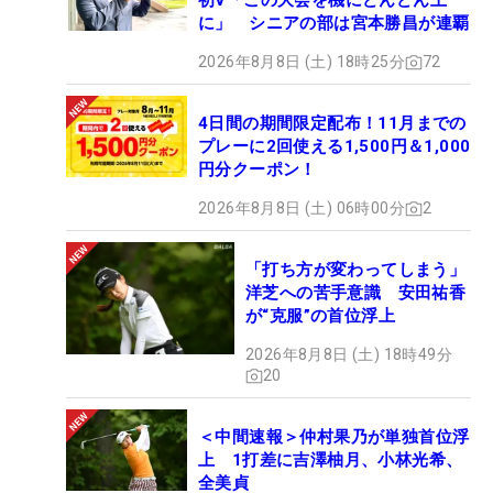
初V「この大会を機にどんどん上
に」 シニアの部は宮本勝昌が連覇
2026年8月8日 (土) 18時25分
72
4日間の期間限定配布！11月までの
プレーに2回使える1,500円＆1,000
円分クーポン！
2026年8月8日 (土) 06時00分
2
「打ち方が変わってしまう」
洋芝への苦手意識 安田祐香
が“克服”の首位浮上
2026年8月8日 (土) 18時49分
20
＜中間速報＞仲村果乃が単独首位浮
上 1打差に吉澤柚月、小林光希、
全美貞