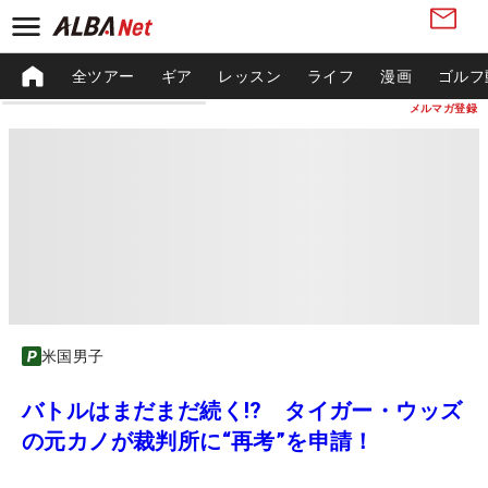
全ツアー
ギア
レッスン
ライフ
漫画
ゴルフ
メルマガ登録
米国男子
バトルはまだまだ続く!? タイガー・ウッズ
の元カノが裁判所に“再考”を申請！