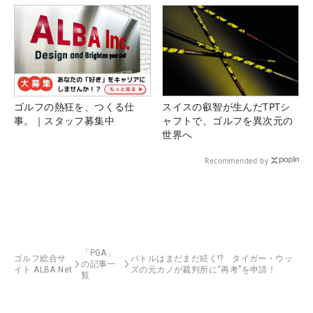
ゴルフの熱狂を、つくる仕
スイスの叡智が生んだTPTシ
事。｜スタッフ募集中
ャフトで、ゴルフを異次元の
世界へ
Recommended by
「PGA」
ゴルフ総合サ
バトルはまだまだ続く!? タイガー・ウッ
の記事一
イト ALBA Net
ズの元カノが裁判所に“再考”を申請！
覧