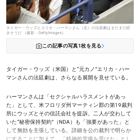
タイガー・ウッズとエリカ・ハーマンさん（左）の法廷劇はまだまだ続
きそうだ （撮影：GettyImages）
この記事の写真
1
枚を見る
タイガー・ウッズ（米国）と“元カノ”エリカ・ハー
マンさんの法廷劇は、さらなる展開を見せている。
ハーマンさんは「セクシャルハラスメントがあっ
た」として、米フロリダ州マーティン郡の第19裁判
所にウッズとその信託会社を提訴。二人が交わして
いた“秘密保持契約”（NDA）も「強要があった」と
して無効を主張している。詳細を公の裁判で明らか
にすることに加えて、「精神的苦痛を受けた」とし