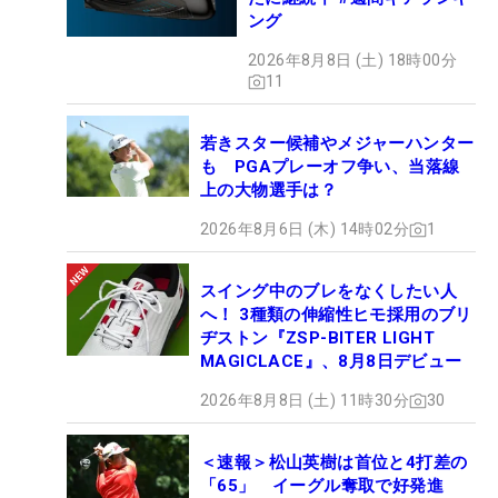
ング
2026年8月8日 (土) 18時00分
11
若きスター候補やメジャーハンター
も PGAプレーオフ争い、当落線
上の大物選手は？
2026年8月6日 (木) 14時02分
1
スイング中のブレをなくしたい人
へ！ 3種類の伸縮性ヒモ採用のブリ
ヂストン『ZSP-BITER LIGHT
MAGICLACE』、8月8日デビュー
2026年8月8日 (土) 11時30分
30
＜速報＞松山英樹は首位と4打差の
「65」 イーグル奪取で好発進