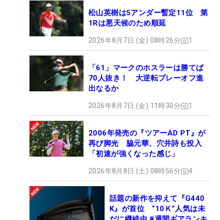
松山英樹は5アンダー暫定11位 第
1Rは悪天候のため順延
2026年8月7日 (金) 08時26分
1
「61」マークのホスラーは勝てば
70人抜き！ 大逆転プレーオフ進
出なるか
2026年8月7日 (金) 11時30分
1
2006年発売の『ツアーAD PT』が
再び脚光 脇元華、穴井詩も投入
「初速が強くなった感じ」
2026年8月8日 (土) 08時56分
4
話題の新作を抑えて『G440
K』が首位 “10Ｋ”人気は未
だに継続中 #週間ギアランキ