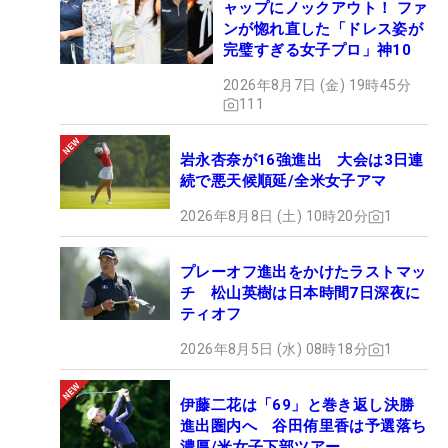
ャップにノックアウト！ ファ
ンが惚れ直した「ドレス姿が
完璧すぎる女子プロ」神10
2026年8月7日 (金) 19時45分
111
岩永杏奈が16強進出 大会は3日連
続で悪天候順延/全米女子アマ
2026年8月8日 (土) 10時20分
1
プレーオフ進出をかけたラストマッ
チ 松山英樹は日本時間7日深夜に
ティオフ
2026年8月5日 (水) 08時18分
1
伊藤二花は「69」と巻き返し決勝
進出圏内へ 谷田侑里香は予選落ち
濃厚/米女子下部ツアー