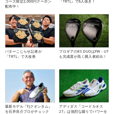
コース限定2,000円クーポン
『TRTL』で6人抜き！
配布中！
パターこじらせ記者が
プロギアのRS DUOはFW・UT
「TRTL」で大改善
も完成度が高く購入者続出！
最新モデル『FJクオンタム』
アディダス『コードカオス
を石井良介プロがチェック
27』は強烈な蹴りでパワーを