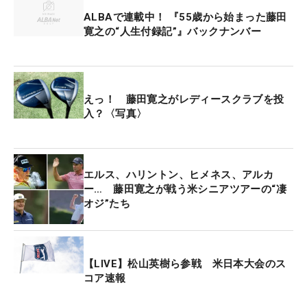
ティクラシック」（10月17～19日）に進出。藤田
ALBAで連載中！ 『55歳から始まった藤田
は現在ランキング64位につけている。
寛之の“人生付録記”』バックナンバー
えっ！ 藤田寛之がレディースクラブを投
入？〈写真〉
エルス、ハリントン、ヒメネス、アルカ
ー… 藤田寛之が戦う米シニアツアーの“凄
オジ”たち
【LIVE】松山英樹ら参戦 米日本大会のス
コア速報