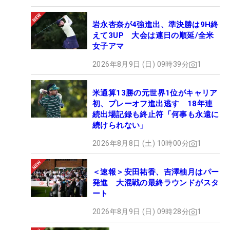
岩永杏奈が4強進出、準決勝は9H終
えて3UP 大会は連日の順延/全米
女子アマ
2026年8月9日 (日) 09時39分
1
米通算13勝の元世界1位がキャリア
初、プレーオフ進出逃す 18年連
続出場記録も終止符「何事も永遠に
続けられない」
2026年8月8日 (土) 10時00分
1
＜速報＞安田祐香、吉澤柚月はパー
発進 大混戦の最終ラウンドがスタ
ート
2026年8月9日 (日) 09時28分
1