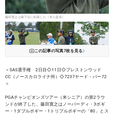
藤田寛之は最下位に転落した（本人提供）
この記事の写真
7
枚を見る
＜SAS選手権 2日目◇11日◇プレストンウッド
CC（ノースカロライナ州）◇7237ヤード・パー72
＞
PGAチャンピオンズツアー（米シニア）の第2ラウ
ンドが終了した。藤田寛之はノーバーディ・3ボギ
ー・1ダブルボギー・1トリプルボギーの「80」とス