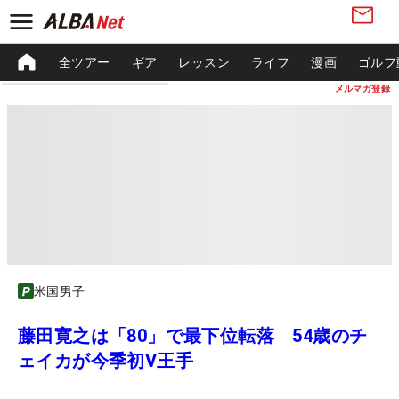
全ツアー
ギア
レッスン
ライフ
漫画
ゴルフ
メルマガ登録
米国男子
藤田寛之は「80」で最下位転落 54歳のチ
ェイカが今季初V王手