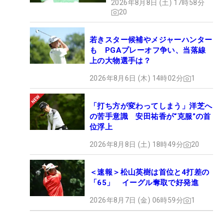
2026年8月8日 (土) 17時58分
20
若きスター候補やメジャーハンター
も PGAプレーオフ争い、当落線
上の大物選手は？
2026年8月6日 (木) 14時02分
1
「打ち方が変わってしまう」洋芝へ
の苦手意識 安田祐香が“克服”の首
位浮上
2026年8月8日 (土) 18時49分
20
＜速報＞松山英樹は首位と4打差の
「65」 イーグル奪取で好発進
2026年8月7日 (金) 06時59分
1