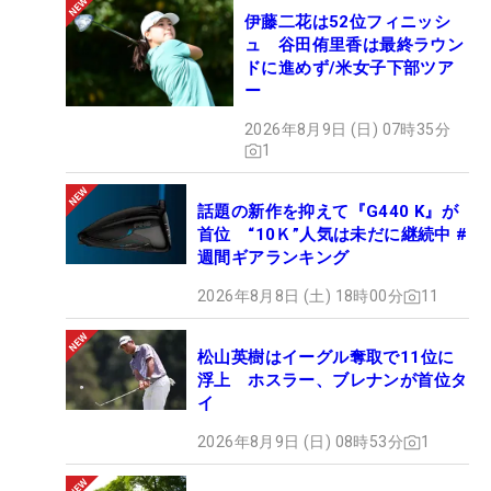
伊藤二花は52位フィニッシ
ュ 谷田侑里香は最終ラウン
ドに進めず/米女子下部ツア
ー
2026年8月9日 (日) 07時35分
1
話題の新作を抑えて『G440 K』が
首位 “10Ｋ”人気は未だに継続中 #
週間ギアランキング
2026年8月8日 (土) 18時00分
11
松山英樹はイーグル奪取で11位に
浮上 ホスラー、ブレナンが首位タ
イ
2026年8月9日 (日) 08時53分
1