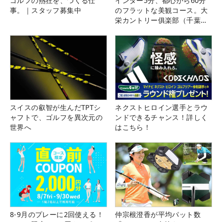
ゴルフの熱狂を、つくる仕
インター5分、都心から60分
事。｜スタッフ募集中
のフラットな美観コース。大
栄カントリー俱楽部（千葉
県）
スイスの叡智が生んだTPTシ
ネクストヒロイン選手とラウ
ャフトで、ゴルフを異次元の
ンドできるチャンス！詳しく
世界へ
はこちら！
8-9月のプレーに2回使える！
仲宗根澄香が平均パット数