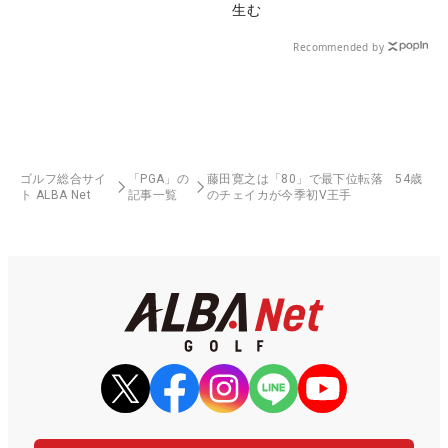
生む
Recommended by
ゴルフ総合サイ
「PGA」の
藤田寛之は「80」で最下位転落 54歳
ト ALBA Net
記事一覧
のチェイカが今季初V王手