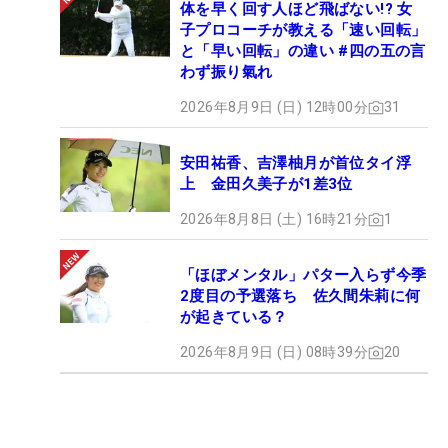
体を早く回す人ほど飛ばない!? 女
子プロコーチが教える「速い回転」
と「早い回転」の違い #四の五の言
わず振り氣れ
2026年8月9日 (日) 12時00分
31
安田祐香、吉澤柚月が首位タイ浮
上 金田久美子が1差3位
2026年8月8日 (土) 16時21分
1
「ほぼメンタル」パター入らず今季
2度目の予選落ち 佐久間朱莉に何
が起きている？
2026年8月9日 (日) 08時39分
20