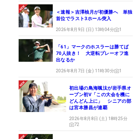
＜速報＞吉澤柚月が初優勝へ 単独
首位でラスト3ホール突入
2026年8月9日 (日) 13時04分
1
「61」マークのホスラーは勝てば
70人抜き！ 大逆転プレーオフ進
出なるか
2026年8月7日 (金) 11時30分
1
初出場の鳥海颯汰が岩手県オ
ープン初V「この大会を機に
どんどん上に」 シニアの部
は宮本勝昌が連覇
2026年8月8日 (土) 18時25分
72