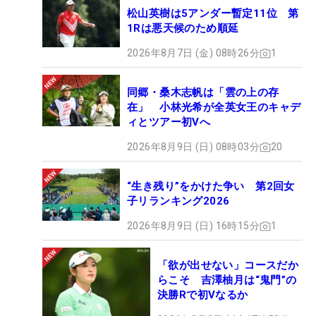
松山英樹は5アンダー暫定11位 第
1Rは悪天候のため順延
2026年8月7日 (金) 08時26分
1
同郷・桑木志帆は「雲の上の存
在」 小林光希が全英女王のキャデ
ィとツアー初Vへ
2026年8月9日 (日) 08時03分
20
“生き残り”をかけた争い 第2回女
子リランキング2026
2026年8月9日 (日) 16時15分
1
「欲が出せない」コースだか
らこそ 吉澤柚月は“鬼門”の
決勝Rで初Vなるか