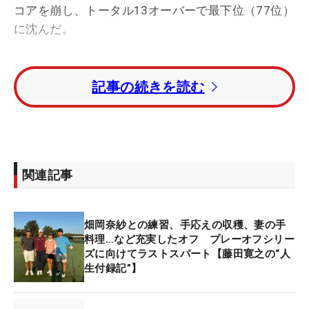
コアを崩し、トータル13オーバーで最下位（77位）
に沈んだ。
トータル8アンダー・単独首位に今季初優勝を狙う
記事の続きを読む
54歳、アレックス・チェイカ（ドイツ）。トータル
5アンダー・2位にベルンハルト・ランガー（ドイ
ツ）、トータル4アンダー・3位にチャーリー・ウィ
（韓国）が続いた。
関連記事
賞金ランキング1位のミゲル・アンヘル・ヒメネス
（スペイン）は、トータルイーブンパー・20位タ
イ。昨年覇者のジェリー・ケリー（米国）はトータ
畑岡奈紗との練習、手応えの収穫、妻の手
ル3オーバー・44位タイで最終日に臨む。
料理…など充実したオフ プレーオフシリー
ズに向けてラストスパート【藤田寛之の“人
生付録記”】
今大会終了後の賞金ランキング上位72人が、プレー
オフシリーズ初戦「ドミニオン・エナジー・チャリ