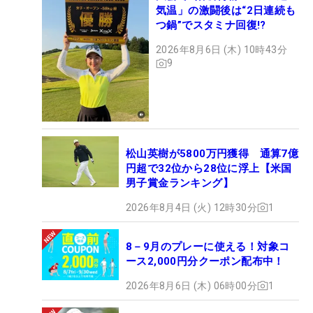
気温」の激闘後は“2日連続も
つ鍋”でスタミナ回復!?
2026年8月6日 (木) 10時43分
9
2024年の「PNC選手権」では息子のチャーリーとのタッグで快進撃をみ
せたタイガー・ウッズだったが、惜しくもプレーオフでベルンハルト・
ランガー親子に敗れた。近いうちに米シニアツアーでもこんなシーンを
松山英樹が5800万円獲得 通算7億
見られるかも （撮影：GettyImages）
円超で32位から28位に浮上【米国
男子賞金ランキング】
かといってPGAツアーで実績のある選手が、50歳に
なっていきなり勝つかと思ったらそうでもない。そ
2026年8月4日 (火) 12時30分
1
れくらいレベルは高いですね。そんな中でフィル・
ミケルソンは2020年にシニアデビューすると、6試
8－9月のプレーに使える！対象コ
ース2,000円分クーポン配布中！
合で4勝と無双しました。今はLIVゴルフに移籍して
出ていませんが、シニアで自信をつけて21年には
2026年8月6日 (木) 06時00分
1
「全米プロ」でメジャー6勝目（50歳でのメジャー