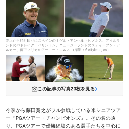
左上から時計回りにスペインのミゲル・アンヘル・ヒメネス、アイルラ
ンドのパドレイグ・ハリントン、ニュージーランドのスティーブン・ア
ルカー、南アフリカのアーニー・エルス （撮影：GettyImages）
この記事の写真
20
枚を見る
今季から藤田寛之がフル参戦している米シニアツア
ー『PGAツアー・チャンピオンズ』。その名の通
り、PGAツアーで優勝経験のある選手たちを中心に