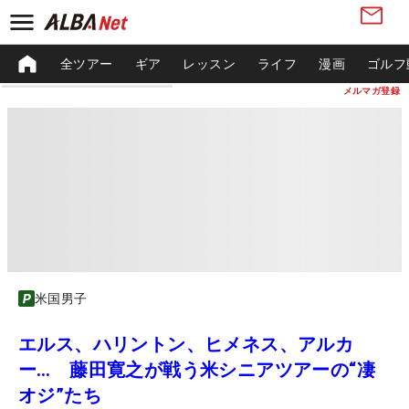
全ツアー
ギア
レッスン
ライフ
漫画
ゴルフ
メルマガ登録
米国男子
エルス、ハリントン、ヒメネス、アルカ
ー… 藤田寛之が戦う米シニアツアーの“凄
オジ”たち