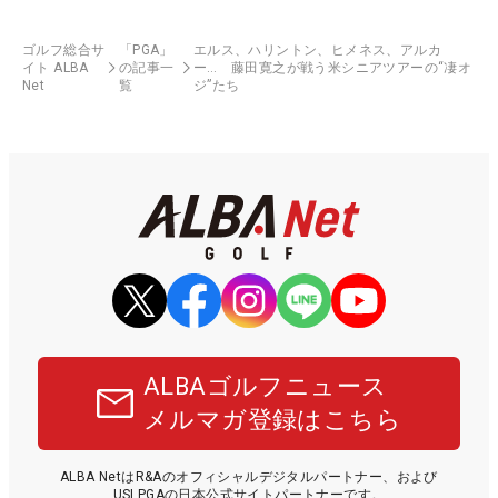
ゴルフ総合サ
「PGA」
エルス、ハリントン、ヒメネス、アルカ
イト ALBA
の記事一
ー… 藤田寛之が戦う米シニアツアーの“凄オ
Net
覧
ジ”たち
ALBAゴルフニュース
メルマガ登録はこちら
ALBA NetはR&Aのオフィシャルデジタルパートナー、および
USLPGAの日本公式サイトパートナーです。