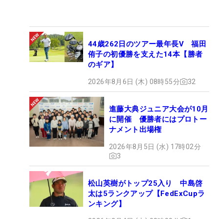
ジェリー・ケリー、ダレン・クラーク、Y.E.ヤン、
K.J.チョイ、ソレン・ケルドセン、ベルンハルト・
ランガー、リチャード・グリーン、リカルド・ゴン
ザレス
44歳262日のツアー最年長V 福田
侑子の初優勝を支えた14本【勝者
のギア】
解説：吉田洋一郎
よしだ・ひろいちろう／1978年生まれ、北海道出
2026年8月6日 (木) 08時55分
32
身。毎年、数回はアメリカやヨーロッパを訪れ、海
外の最新ゴルフ理論を常にアップデートしているゴ
進藤大典ジュニア大会が10月
に開催 優勝者にはプロトー
ルフスイングコンサルタント。海外のセミナーなど
ナメント出場権
で得た資格は20を超える。海外で活躍するトップ選
2026年8月5日 (水) 17時02分
手やコーチたちとも交流があり、その知識を活かし
3
て、ゴルフネットワークで米シニアツアー『PGAツ
アー・チャンピオンズ』の解説を務めている。
松山英樹がトップ25入り 中島啓
太は5ランクアップ【FedExCupラ
ンキング】