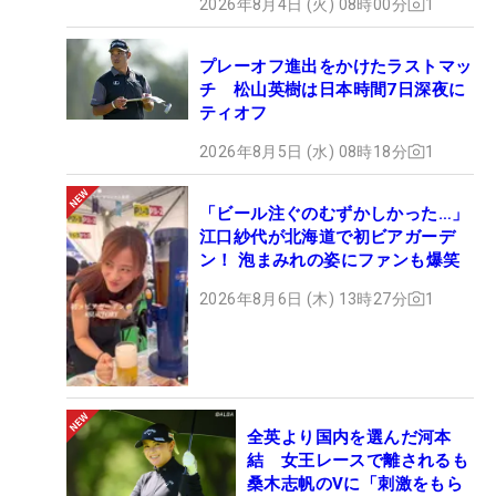
2026年8月4日 (火) 08時00分
1
プレーオフ進出をかけたラストマッ
チ 松山英樹は日本時間7日深夜に
ティオフ
2026年8月5日 (水) 08時18分
1
「ビール注ぐのむずかしかった…」
江口紗代が北海道で初ビアガーデ
ン！ 泡まみれの姿にファンも爆笑
2026年8月6日 (木) 13時27分
1
全英より国内を選んだ河本
結 女王レースで離されるも
桑木志帆のVに「刺激をもら