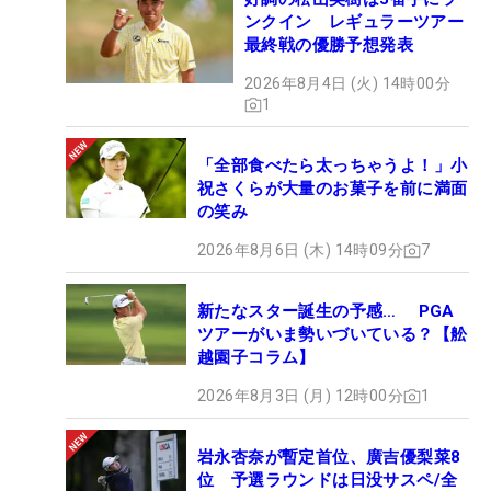
ンクイン レギュラーツアー
最終戦の優勝予想発表
2026年8月4日 (火) 14時00分
1
「全部食べたら太っちゃうよ！」小
祝さくらが大量のお菓子を前に満面
の笑み
2026年8月6日 (木) 14時09分
7
新たなスター誕生の予感… PGA
ツアーがいま勢いづいている？【舩
越園子コラム】
2026年8月3日 (月) 12時00分
1
岩永杏奈が暫定首位、廣吉優梨菜8
位 予選ラウンドは日没サスペ/全