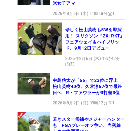
米女子アマ
2026年8月6日 (木) 11時18分
1
珍しく松山英樹も5Wを即採
用！ スリクソン『ZXi RKT』
フェアウェイ＆ハイブリッ
ド、9月12日デビュー
2026年8月6日 (木) 13時42分
33
中島啓太が「66」で23位に浮上
松山英樹40位、久常涼67位で最終
日ヘ R・ファウラーが3打差3位
2026年8月2日 (日) 09時12分
1
若きスター候補やメジャーハンター
も PGAプレーオフ争い、当落線