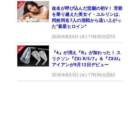
■
パドレイグ・ハリントンはシニア入り前に300ヤー
改名が呼び込んだ悲願の初V！ 苦節
ド超のスイングに改造
を乗り越えた美女イ・ユルリンは、
同姓同名7人の混戦から這い上がっ
■
2度の年間王者！ スティーブン・アルカーはロボッ
た“新星ヒロイン”
ト並みにスイングの再現性が高い
2026年8月6日 (木) 11時30分
15
■
“全英覇者”スチュワート・シンクは平均300Y超の
圧倒的な飛距離が一番の武器
『4』が消え『R』が加わった！ ス
■
“南米の英雄”アンヘル・カブレラは抑えたアイアン
リクソン『ZXi R/5/7』＆『ZXiU』
ショットでバーディを量産
アイアンが9月12日デビュー
■
アーニー・エルスは“ビッグイージー”と呼ばれたゆ
2026年8月5日 (水) 17時56分
62
ったりスイングから変貌!?
■
18年のライダーカップ主将、トーマス・ビヨーン
はメジャーで2位2回と大躍進
■
全米オープン2勝のレティーフ・グーセンは、難セ
ッティングで真価を発揮する!?
【coming soon】