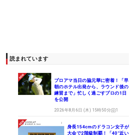
YouTubeで言っていましたけど、初日から完全に勝
ちに来ている。まさにその通りだなと思います。
勢力図としては、PGAツアーで何勝も挙げてすごく
活躍したグループ、1～2勝している中堅グループ、
優勝どころかほとんど試合に出られなかったグルー
プの3つに分かれます。シニアで9勝を挙げているニ
読まれています
ュージーランドのスティーブン・アルカーは、2度
の年間王者に輝いているトップ選手ですが、PGAツ
アーでは未勝利で、下部ツアーを中心に戦ってきま
プロアマ当日の脇元華に密着！「早
した。アルカーのような選手がシニアに入って活躍
朝のホテル出発から、ラウンド後の
するのも見どころの1つです。
練習まで」忙しく過ごすプロの1日
を公開
2026年8月6日 (木) 15時50分
1
身長154cmのドラコン女子が
大会で2階級制覇！「40°近い