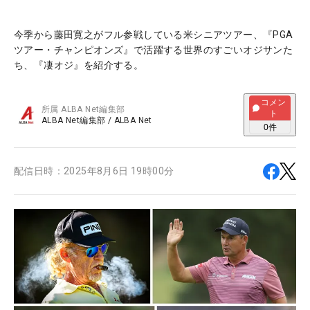
今季から藤田寛之がフル参戦している米シニアツアー、『PGA
ツアー・チャンピオンズ』で活躍する世界のすごいオジサンた
ち、『凄オジ』を紹介する。
コメン
所属
ALBA Net編集部
ト
ALBA Net編集部
/
ALBA Net
0
件
配信日時：
2025年8月6日 19時00分