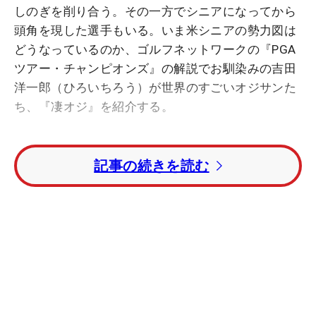
しのぎを削り合う。その一方でシニアになってから
頭角を現した選手もいる。いま米シニアの勢力図は
どうなっているのか、ゴルフネットワークの『PGA
ツアー・チャンピオンズ』の解説でお馴染みの吉田
洋一郎（ひろいちろう）が世界のすごいオジサンた
ち、『凄オジ』を紹介する。
◇ ◇ ◇
記事の続きを読む
タイガー・ウッズが米シニアツアーにいよいよ参
戦!?
私の主観ですけど、米シニアツアーは間違いなくガ
チンコ感があります。PGAツアーで勝っている選手
も、勝てなかった選手も、もうひと花咲かせようと
セカンドドリームを求めています。藤田さんも