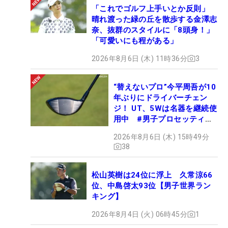
勝利は最年長記録）を挙げました。
「これでゴルフ上手いとか反則」
晴れ渡った緑の丘を散歩する金澤志
奈、抜群のスタイルに「8頭身！」
一方、PGAツアーでミケルソンと優勝争いを繰り広
「可愛いにも程がある」
げてきたタイガー・ウッズも、12月に50歳の誕生日
2026年8月6日 (木) 11時36分
3
を迎えます。シニアツアーはカートを使って移動で
きるから足の問題もありませんし（度重なるヒザや
“替えないプロ”今平周吾が10
腰の手術に加え、今年3月にアキレス腱を断裂）、
年ぶりにドライバーチェン
試合勘もしっかり戻せる。タイガーもミケルソンの
ジ！ UT、5Wは名器を継続使
ようなやり方で、メジャー勝利を狙っているんじゃ
用中 #男子プロセッティン
ないかと思います。
グ
2026年8月6日 (木) 15時49分
38
それでは、今年活躍している選手に加えて、私が個
人的に注目している選手を紹介しましょう。
松山英樹は24位に浮上 久常涼66
位、中島啓太93位【男子世界ラン
キング】
【藤田寛之の前に立ちはだかる“凄オジ”たち】
■
ミゲル・アンヘル・ヒメネスはグリーン上が安定
2026年8月4日 (火) 06時45分
1
して今季大ブレイク！