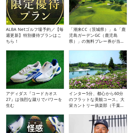
ALBA Netゴルフ場予約／【毎
「潮来CC（茨城県）」＆「鹿
週更新】特別優待プランはこ
児島ガーデンGC（鹿児島
ちら！
県）」の無料プレー券が当た
る！！
アディダス『コードカオス
インター5分、都心から60分
27』は強烈な蹴りでパワーを
のフラットな美観コース。大
生む
栄カントリー俱楽部（千葉
県）