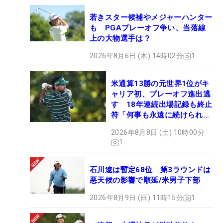
若きスター候補やメジャーハンター
も PGAプレーオフ争い、当落線
上の大物選手は？
2026年8月6日 (木) 14時02分
1
米通算13勝の元世界1位がキ
ャリア初、プレーオフ進出逃
す 18年連続出場記録も終止
符「何事も永遠に続けられな
い」
2026年8月8日 (土) 10時00分
1
石川遼は暫定68位 第3ラウンドは
悪天候の影響で順延/米男子下部
2026年8月9日 (日) 11時15分
1