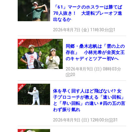
「61」マークのホスラーは勝てば
70人抜き！ 大逆転プレーオフ進
出なるか
2026年8月7日 (金) 11時30分
1
同郷・桑木志帆は「雲の上の
存在」 小林光希が全英女王
のキャディとツアー初Vへ
2026年8月9日 (日) 08時03分
20
体を早く回す人ほど飛ばない!? 女
子プロコーチが教える「速い回転」
と「早い回転」の違い #四の五の言
わず振り氣れ
2026年8月9日 (日) 12時00分
31