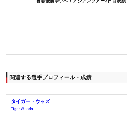
は父ほどフックしないから、右に外れることが多
香妻優勝争いへ！アジアンツアー3日目成績
い。だからそれを考えて打たないと（笑）」と、そ
の誤差を埋める作戦を明かす。
プレー後には二人並んでメディアに対応。これまで
は父であるタイガーが質問にはほぼ答えていたが、
今回はチャーリー君が話すシーンも多くみられた。
「きょうのぼくのティショットはすごく良かった。
一度もフェアウェイを外していないからね。それで
も8アンダー…、二人ともパットが下手過ぎだよ
関連する選手プロフィール・成績
ね」。そういって父を見上げると、タイガーも苦笑
いを浮かべるしかない。さらに記者からの『父から
何か教えがあったか？』という質問には、「教えな
タイガー・ウッズ
んてないよ。誰かに聞かれたら答える練習をする。
Tiger Woods
ただ質問にちゃんと答えるだけ」と話す。
悪天候はこの夜中には通過し、最終日となる2日目