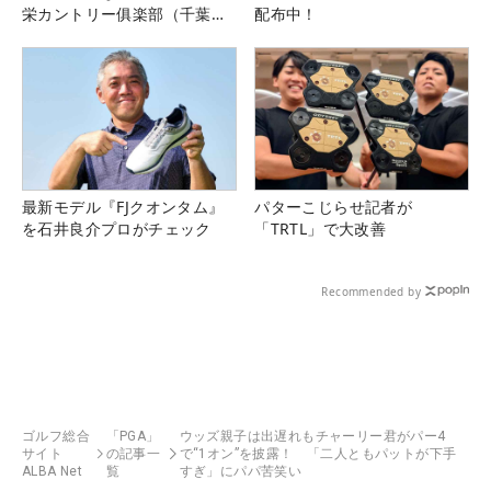
栄カントリー俱楽部（千葉
配布中！
県）
最新モデル『FJクオンタム』
パターこじらせ記者が
を石井良介プロがチェック
「TRTL」で大改善
Recommended by
ゴルフ総合
「PGA」
ウッズ親子は出遅れもチャーリー君がパー4
サイト
の記事一
で“1オン”を披露！ 「二人ともパットが下手
ALBA Net
覧
すぎ」にパパ苦笑い