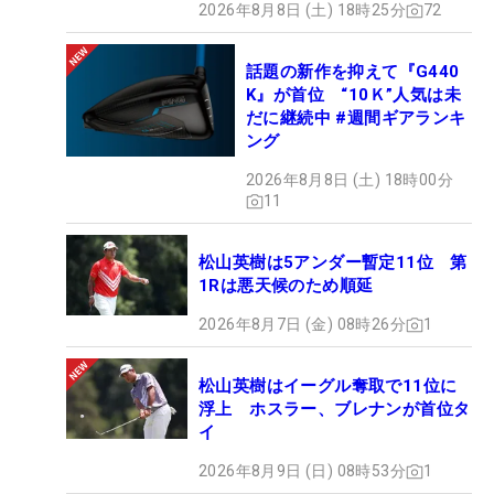
2026年8月8日 (土) 18時25分
72
話題の新作を抑えて『G440
K』が首位 “10Ｋ”人気は未
だに継続中 #週間ギアランキ
ング
2026年8月8日 (土) 18時00分
11
松山英樹は5アンダー暫定11位 第
1Rは悪天候のため順延
2026年8月7日 (金) 08時26分
1
松山英樹はイーグル奪取で11位に
浮上 ホスラー、ブレナンが首位タ
イ
2026年8月9日 (日) 08時53分
1