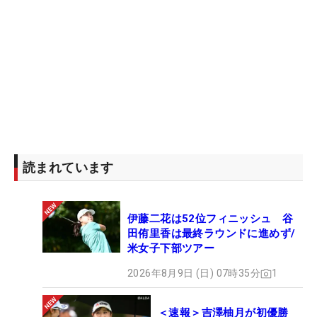
は回復する予報もだされている。チーム・ウッズは
米東海岸時間17日午前10時51分にスティーブ・ス
トリッカー組とともにスタート。7打差を追いかけ
る特別な日が続く。（文・武川玲子＝米国在住）
読まれています
伊藤二花は52位フィニッシュ 谷
田侑里香は最終ラウンドに進めず/
米女子下部ツアー
2026年8月9日 (日) 07時35分
1
＜速報＞吉澤柚月が初優勝