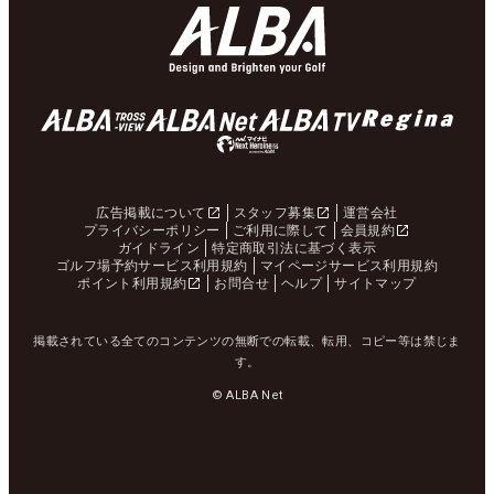
広告掲載について
スタッフ募集
運営会社
プライバシーポリシー
ご利用に際して
会員規約
ガイドライン
特定商取引法に基づく表示
ゴルフ場予約サービス利用規約
マイページサービス利用規約
ポイント利用規約
お問合せ
ヘルプ
サイトマップ
掲載されている全てのコンテンツの無断での転載、転用、コピー等は禁じま
す。
© ALBA Net