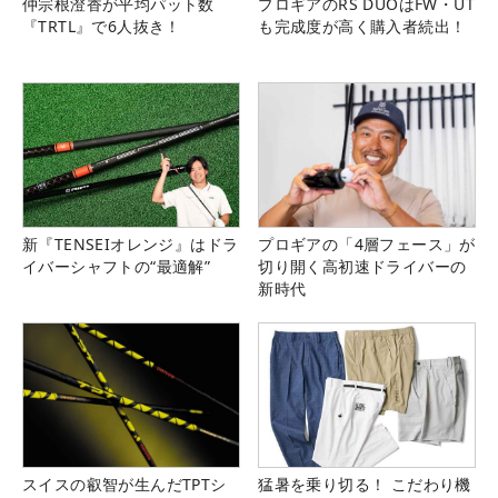
仲宗根澄香が平均パット数
プロギアのRS DUOはFW・UT
『TRTL』で6人抜き！
も完成度が高く購入者続出！
新『TENSEIオレンジ』はドラ
プロギアの「4層フェース」が
イバーシャフトの“最適解”
切り開く高初速ドライバーの
新時代
スイスの叡智が生んだTPTシ
猛暑を乗り切る！ こだわり機