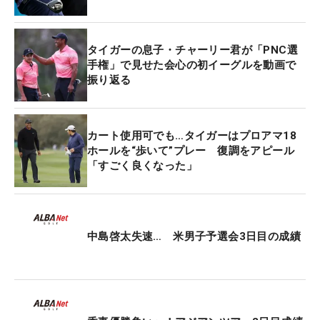
はカップを通り過ぎ、結果はバーディだった。
タイガーの息子・チャーリー君が「PNC選
ちなみに14歳のチャーリー君は育ち盛り。「今年の
手権」で見せた会心の初イーグルを動画で
初めに114（ｍｐｈ）だったスイングスピードは、
振り返る
今は120になった」と胸を張る。優勝を目指すチー
ム・ウッズにとっては厳しいスコアだが、キャディ
を務めたのは長女のサムさん。「二人の子供たちが
カート使用可でも…タイガーはプロアマ18
ロープ内にいてプレーに参加し、ゴルフの一部にな
ホールを“歩いて”プレー 復調をアピール
「すごく良くなった」
ることはこれ以上 ない特別なこと。自宅ではとき
どきやるけれどトーナメントでは初めてで、本当に
すばらしい一日だった」とタイガーはスコア以上の
価値を感じている。
中島啓太失速… 米男子予選会3日目の成績
“パパ”はこれまでにもチャーリー君のバッグを度々
担いでいるが、息子の評価はというと…。「父はフ
ックをすごく大きく読むんだ。ぼくのパッティング