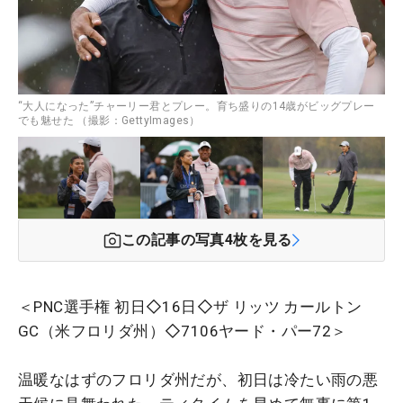
“大人になった”チャーリー君とプレー。育ち盛りの14歳がビッグプレー
でも魅せた （撮影：GettyImages）
この記事の写真
4
枚を見る
＜PNC選手権 初日◇16日◇ザ リッツ カールトン
GC（米フロリダ州）◇7106ヤード・パー72＞
温暖なはずのフロリダ州だが、初日は冷たい雨の悪