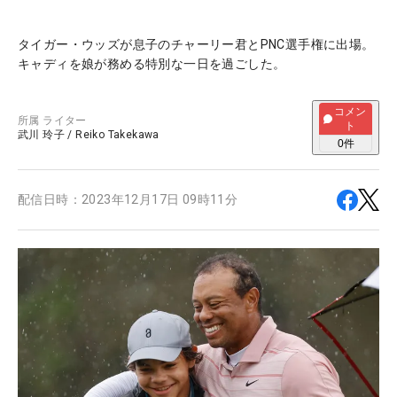
タイガー・ウッズが息子のチャーリー君とPNC選手権に出場。
キャディを娘が務める特別な一日を過ごした。
コメン
所属
ライター
ト
武川 玲子
/
Reiko Takekawa
0
件
配信日時：
2023年12月17日 09時11分