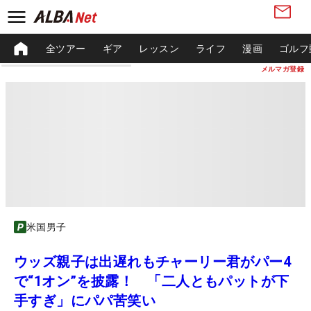
全ツアー
ギア
レッスン
ライフ
漫画
ゴルフ
メルマガ登録
米国男子
ウッズ親子は出遅れもチャーリー君がパー4
で“1オン”を披露！ 「二人ともパットが下
手すぎ」にパパ苦笑い