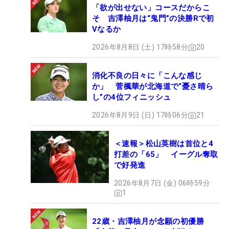
「欲が出せない」コースだからこ
そ 吉澤柚月は“鬼門”の決勝Rで初
Vなるか
2026年8月8日 (土) 17時58分
20
消化不良の日々に「こんな感じ
か」 菅楓華が北海道で“憂さ晴ら
し”の4位フィニッシュ
2026年8月9日 (日) 17時06分
21
＜速報＞松山英樹は首位と4
打差の「65」 イーグル奪取
で好発進
2026年8月7日 (金) 06時59分
1
22歳・吉澤柚月が念願の初優勝