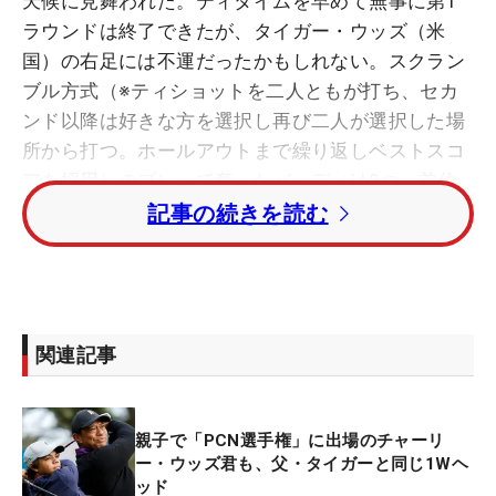
天候に見舞われた。ティタイムを早めて無事に第1
ラウンドは終了できたが、タイガー・ウッズ（米
国）の右足には不運だったかもしれない。スクラン
ブル方式（※ティショットを二人ともが打ち、セカ
ンド以降は好きな方を選択し再び二人が選択した場
所から打つ。ホールアウトまで繰り返しベストスコ
アを採用）のプレーで奪ったバーディは8つ。首位
を行くマット・クーチャー組の15アンダーに7打差
記事の続きを読む
の11位タイと出遅れる結果になった。
そのなかでチーム・ウッズをけん引したのは息子だ
った。ハイライトは13番。321ヤードのパー4でド
関連記事
ライバーを手にしたチャーリー君のティショット
は、グリーン手前のバンカーを越えてグリーン面に
落ちると、左やや奥のエッジに止まった。そこから
親子で「PCN選手権」に出場のチャーリ
イーグルを狙ったもののフックラインはわずかに切
ー・ウッズ君も、父・タイガーと同じ1Wヘ
れずにカップ右へ。強気で攻めたタイガーのパット
ッド