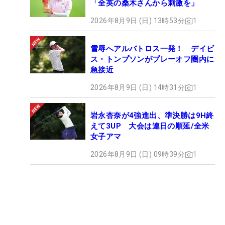
「全英の桑木さんから刺激を」
2026年8月9日 (日) 13時53分
1
雪辱へアルバトロス一発！ デイビ
ス・トンプソンがプレーオフ圏内に
急接近
2026年8月9日 (日) 14時31分
1
岩永杏奈が4強進出、準決勝は9H終
えて3UP 大会は連日の順延/全米
女子アマ
2026年8月9日 (日) 09時39分
1