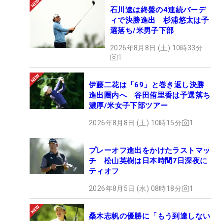
石川遼は終盤の4連続バーデ
ィで決勝進出 杉浦悠太は予
選落ち/米男子下部
2026年8月8日 (土) 10時33分
1
伊藤二花は「69」と巻き返し決勝
進出圏内へ 谷田侑里香は予選落ち
濃厚/米女子下部ツアー
2026年8月8日 (土) 10時15分
1
プレーオフ進出をかけたラストマッ
チ 松山英樹は日本時間7日深夜に
ティオフ
2026年8月5日 (水) 08時18分
1
桑木志帆の優勝に「もう到達しない