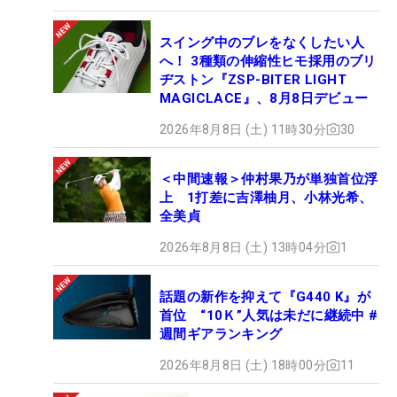
スイング中のブレをなくしたい人
へ！ 3種類の伸縮性ヒモ採用のブリ
ヂストン『ZSP-BITER LIGHT
MAGICLACE』、8月8日デビュー
2026年8月8日 (土) 11時30分
30
＜中間速報＞仲村果乃が単独首位浮
上 1打差に吉澤柚月、小林光希、
全美貞
2026年8月8日 (土) 13時04分
1
話題の新作を抑えて『G440 K』が
首位 “10Ｋ”人気は未だに継続中 #
週間ギアランキング
2026年8月8日 (土) 18時00分
11