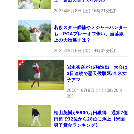
上 金田久美子が1差3位
2026年8月8日 (土) 16時21分
1
若きスター候補やメジャーハンター
も PGAプレーオフ争い、当落線
上の大物選手は？
2026年8月6日 (木) 14時02分
1
岩永杏奈が16強進出 大会は
3日連続で悪天候順延/全米女
子アマ
2026年8月8日 (土) 10時20分
1
松山英樹が5800万円獲得 通算7億
円超で32位から28位に浮上【米国
男子賞金ランキング】