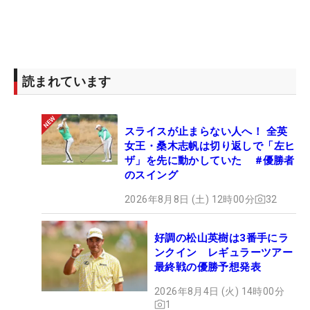
ずらに笑う。
しかも、「子どもたちに写真を送ったら、妻がアメ
リカで買えるところを見つけたみたいで、『子ども
読まれています
たちにも食べさせている』と言っていた」と、いま
やハーディー氏一家のお気に入りとなっている。
スライスが止まらない人へ！ 全英
大会期間中はモリカワがSNSで東京・銀座にある
女王・桑木志帆は切り返しで「左ヒ
ザ」を先に動かしていた #優勝者
「すきやばし次郎」で、寿司を楽しんだことを発信
のスイング
するなど、PGAツアーの選手たちもコース内外で日
2026年8月8日 (土) 12時00分
32
本の細やかな“おもてなし”や“食文化”に触れた。日
本の選手やファンがPGAツアーの雰囲気を味わった
好調の松山英樹は3番手にラ
だけでなく、日本文化を世界に発信もした一週間と
ンクイン レギュラーツアー
なった。（文・高木彩音）
最終戦の優勝予想発表
2026年8月4日 (火) 14時00分
1