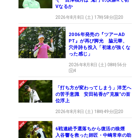
Vなるか
2026年8月8日 (土) 17時58分
20
2006年発売の『ツアーAD
PT』が再び脚光 脇元華、
穴井詩も投入「初速が強くな
った感じ」
2026年8月8日 (土) 08時56分
4
「打ち方が変わってしまう」洋芝へ
の苦手意識 安田祐香が“克服”の首
位浮上
2026年8月8日 (土) 18時49分
20
6戦連続予選落ちから復活の狼煙
入谷響を救った師匠・中嶋常幸の助