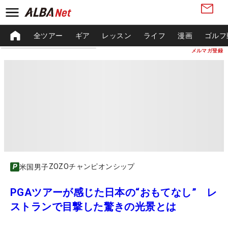
全ツアー
ギア
レッスン
ライフ
漫画
ゴルフ
メルマガ登録
ZOZOチャンピオンシップ
米国男子
PGAツアーが感じた日本の“おもてなし” レ
ストランで目撃した驚きの光景とは