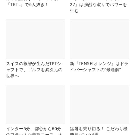
『TRTL』で6人抜き！
27』は強烈な蹴りでパワーを
生む
スイスの叡智が生んだTPTシ
新『TENSEIオレンジ』はドラ
ャフトで、ゴルフを異次元の
イバーシャフトの“最適解”
世界へ
インター5分、都心から60分
猛暑を乗り切る！ こだわり機
のフラットな美観コース。大
能派パンツ4選