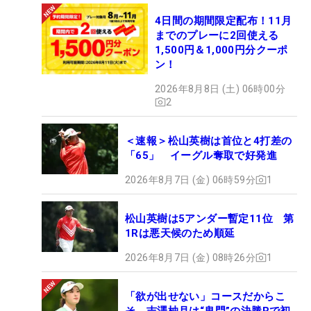
4日間の期間限定配布！11月
までのプレーに2回使える
1,500円＆1,000円分クーポ
ン！
2026年8月8日 (土) 06時00分
2
＜速報＞松山英樹は首位と4打差の
「65」 イーグル奪取で好発進
2026年8月7日 (金) 06時59分
1
松山英樹は5アンダー暫定11位 第
1Rは悪天候のため順延
2026年8月7日 (金) 08時26分
1
「欲が出せない」コースだからこ
そ 吉澤柚月は“鬼門”の決勝Rで初