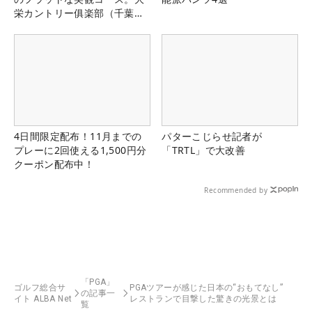
栄カントリー俱楽部（千葉
県）
4日間限定配布！11月までの
パターこじらせ記者が
プレーに2回使える1,500円分
「TRTL」で大改善
クーポン配布中！
Recommended by
「PGA」
ゴルフ総合サ
PGAツアーが感じた日本の“おもてなし”
の記事一
イト ALBA Net
レストランで目撃した驚きの光景とは
覧