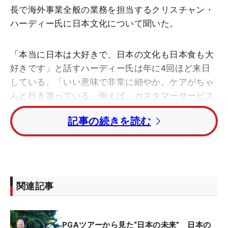
長で海外事業全般の業務を担当するクリスチャン・
ハーディー氏に日本文化について聞いた。
「本当に日本は大好きで、日本の文化も日本食も大
好きです」と話すハーディー氏は年に4回ほど来日
している。「いい意味で非常に細やか。ケアがちゃ
んと行き渡っている。例えば、カスタマーサービス
もありますし、デザインなども非常に細かくケアさ
記事の続きを読む
れています」と、日本の印象について教えてくれ
た。
「仕事へのプライドを感じた」とハーディー氏は、
ZOZOチャンピオンシップが行われたアコーディ
関連記事
ア・ゴルフ 習志野CCのクラブハウスにある選手ダ
イニングで驚きの光景を目にする。「1つのテーブ
ルに置かれていたメニューが少し斜めになっていた
PGAツアーから見た“日本の未来” 日本の