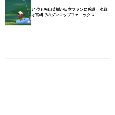
51位も松山英樹が日本ファンに感謝 次戦
は宮崎でのダンロップフェニックス
日本人スタッフがテーブル上を直すシーンを再現するクリスチャン・ハ
ーディー氏 （撮影：ALBA）
次に、日本食も大好きなハーディー氏に好きなメニ
ューを聞いてみると、予想外の答えが返ってきた。
「昨日初めて食べたウナギの骨の唐揚げみたいな、
骨チップスみたいな感じの料理がすごく美味しかっ
たです」と、ウナギを食べに行った時に出てきた
『骨せんべい』にハマった様子。「お寿司の大トロ
や天ぷらなど想像されたかもしれませんが」といた