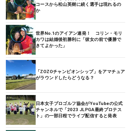
ことに気づいたスタッフが、それを一瞬見て直した
コースから松山英樹に続く選手は現れるの
んです。サイン用に立てられたボールペンとのバラ
か
ンスも写真を撮ってチェックして『OK』といわんば
かりに満足していた」。
世界No.1のアイアン連発！ コリン・モリ
カワは結婚後初勝利に「彼女の前で優勝で
よほど感銘を受けたのか、ハーディー氏はその状況
きてよかった」
を実際にテーブルに置いてあったペットボトルと花
瓶を使って再現しながら、興奮気味に話す。続けて
「選手もまったくいない、誰にも見られていないと
「ZOZOチャンピオンシップ」をアマチュア
ころで（ハーディー氏は直視していたが）、丁寧な
がラウンドしたらどうなる？
仕事をされているところに、仕事の誇りを感じまし
た。そこが日本人と日本文化の素晴らしいところだ
なと思います」と、“おもてなし”文化を称賛する。
日本女子プロゴルフ協会がYouTubeの公式
チャンネルで「2023 JLPGA最終プロテス
ト」の一部日程でライブ配信すると発表