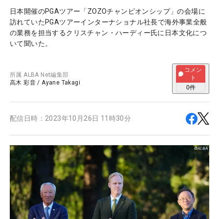
日本開催のPGAツアー「ZOZOチャンピオンシップ」の会場に
訪れていたPGAツアーインターナショナル社長で海外事業全般
の業務を担当するクリスチャン・ハーディー氏に日本文化につ
いて聞いた。
コメン
所属
ALBA Net編集部
ト
高木 彩音
/
Ayane Takagi
0
件
配信日時：
2023年10月26日 11時30分