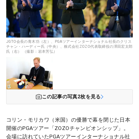
JGTO会長の青木功（左）、PGAツアーインターナショナル社長のクリス
チャン・ハーディー氏（中央）、株式会社ZOZO代表取締役の澤田宏太郎
氏（右） （撮影：岩本芳弘）
この記事の写真
2
枚を見る
コリン・モリカワ（米国）の優勝で幕を閉じた日本
開催のPGAツアー「ZOZOチャンピオンシップ」。
会場に訪れていたPGAツアー
インターナショナル
社