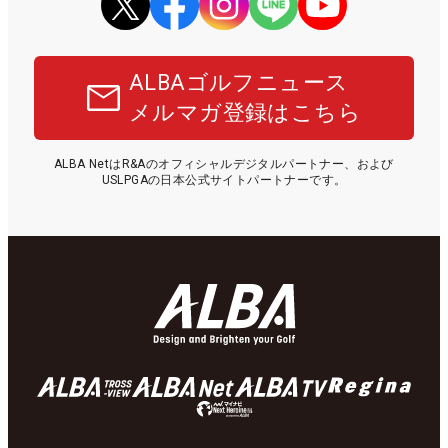
ALBAゴルフニュース
メルマガ登録はこちら
ALBA NetはR&Aのオフィシャルデジタルパートナー、および
USLPGAの日本公式サイトパートナーです。