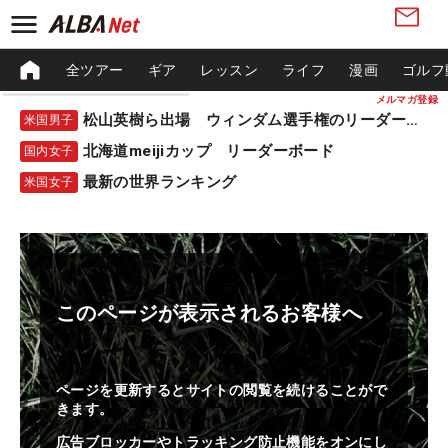
全ツアー
ギア
レッスン
ライフ
漫画
ゴルフ
メルマガ登録
松山英樹ら出場 ウィンダム選手権のリーダーボード
米国男子
北海道meijiカップ リーダーボード
国内女子
最新の世界ランキング
米国女子
このページが表示されるお客様へ
ページを更新するとサイトの閲覧を続けることがで
きます。
広告ブロッカーやトラッキング防止機能をオンにし