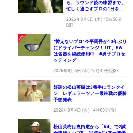
ら、ラウンド後の練習まで」
忙しく過ごすプロの1日を公
開
2026年8月6日 (木) 15時50分
1
“替えないプロ”今平周吾が10年ぶり
にドライバーチェンジ！ UT、5W
は名器を継続使用中 #男子プロセ
ッティング
2026年8月6日 (木) 15時49分
38
好調の松山英樹は3番手にランクイ
ン レギュラーツアー最終戦の優勝
予想発表
2026年8月4日 (火) 14時00分
1
松山英樹は裏街道から「64」で2試
合連続トップ5 24歳がツアー初優