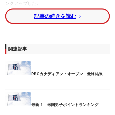
ンクアップした。
記事の続きを読む
19年、22年大会覇者のローリー・マキロイ（北アイ
ルランド）はトータル13アンダー・4位タイでフィ
ニッシュし、122ptを上乗せ。通算1930ptで3位へ
浮上した。昨年覇者のニック・テイラー（カナダ）
は予選ちとなり、32位へランクダウンした。
関連記事
日本勢で唯一出場している、久常涼はトータル3ア
ンダー・35位タイフィニッシュ。18ptあまりを加算
したが91位へランクダウンとなった。今大会は出場
RBCカナディアン・オープン 最終結果
しなかった松山英樹は通算1349ptで9位をキープし
た。
1位は前週と変わらずスコッティ・シェフラー（米
最新！ 米国男子ポイントランキング
国）、ザンダー・シャウフェレ（米国）。3位から
マキロイ、ウィンダム・クラーク（米国）、サヒ