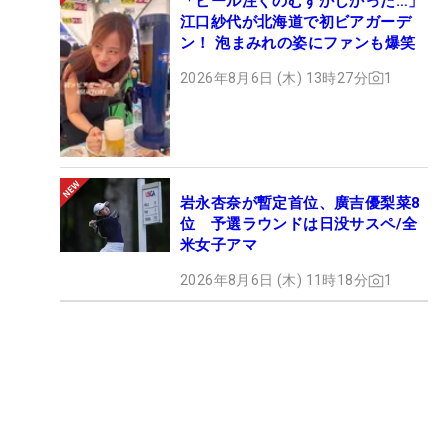
「ビール注ぐのむずかしかった…」
江口紗代が北海道で初ビアガーデ
ン！ 泡まみれの姿にファンも爆笑
2026年8月6日 (木) 13時27分
1
岩永杏奈が暫定首位、廣吉優梨菜8
位 予選ラウンドは日没サスペ/全
米女子アマ
2026年8月6日 (木) 11時18分
1