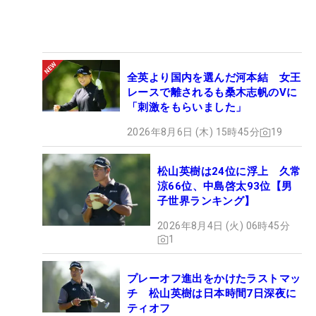
全英より国内を選んだ河本結 女王
レースで離されるも桑木志帆のVに
「刺激をもらいました」
2026年8月6日 (木) 15時45分
19
松山英樹は24位に浮上 久常
涼66位、中島啓太93位【男
子世界ランキング】
2026年8月4日 (火) 06時45分
1
プレーオフ進出をかけたラストマッ
チ 松山英樹は日本時間7日深夜に
ティオフ