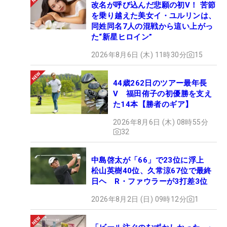
改名が呼び込んだ悲願の初V！ 苦節
を乗り越えた美女イ・ユルリンは、
同姓同名7人の混戦から這い上がっ
た“新星ヒロイン”
2026年8月6日 (木) 11時30分
15
44歳262日のツアー最年長
V 福田侑子の初優勝を支え
た14本【勝者のギア】
2026年8月6日 (木) 08時55分
32
中島啓太が「66」で23位に浮上
松山英樹40位、久常涼67位で最終
日ヘ R・ファウラーが3打差3位
2026年8月2日 (日) 09時12分
1