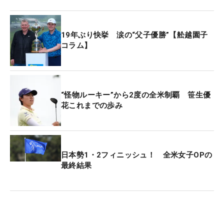
ス・ティーガラ（米国）と続いている。
19年ぶり快挙 涙の“父子優勝”【舩越園子
レギュラーシーズン終了時点のランキング上位70位
コラム】
までが来季シード権を獲得するとともに、年間王者
をかけたプレーオフシリーズに進出。上位50位に入
れば高額賞金や高額ポイントが付与される少人数の
格上げ大会への出場権が得られる。
“怪物ルーキー”から2度の全米制覇 笹生優
花これまでの歩み
日本勢1・2フィニッシュ！ 全米女子OPの
最終結果