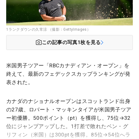
1ランクダウンの久常涼 （撮影：GettyImages）
この記事の写真
1
枚を見る
米国男子ツアー「
RBCカナディアン・オープン
」を
終えて、最新のフェデックスカップランキングが発
表された。
カナダのナショナルオープンはスコットランド出身
の27歳、ロバート・マッキンタイアが米国男子ツア
ー初優勝。500ポイント（pt）を獲得し、75位→32
位にジャンプアップした。1打差で敗れたベン・グ
リフィン（米国）は300ptを獲得。85位→54位へラ