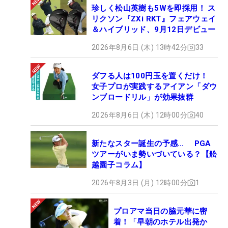
珍しく松山英樹も5Wを即採用！ ス
リクソン『ZXi RKT』フェアウェイ
＆ハイブリッド、9月12日デビュー
2026年8月6日 (木) 13時42分
33
ダフる人は100円玉を置くだけ！
女子プロが実践するアイアン「ダウ
ンブロードリル」が効果抜群
2026年8月6日 (木) 12時00分
40
新たなスター誕生の予感… PGA
ツアーがいま勢いづいている？【舩
越園子コラム】
2026年8月3日 (月) 12時00分
1
プロアマ当日の脇元華に密
着！「早朝のホテル出発か