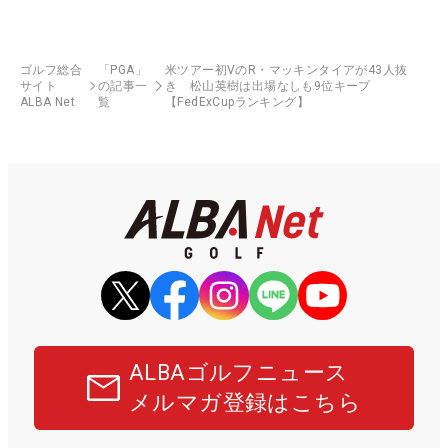
ゴルフ総合
「PGA」
米ツアー初VのR・マッキンタイアが43人抜
サイト
の記事一
き 松山英樹は出場なしも9位キープ
ALBA Net
覧
【FedExCupランキング】
ALBAゴルフニュース
メルマガ登録はこちら