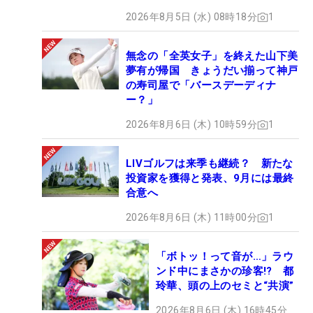
2026年8月5日 (水) 08時18分
1
無念の「全英女子」を終えた山下美
夢有が帰国 きょうだい揃って神戸
の寿司屋で「バースデーディナ
ー？」
2026年8月6日 (木) 10時59分
1
LIVゴルフは来季も継続？ 新たな
投資家を獲得と発表、9月には最終
合意へ
2026年8月6日 (木) 11時00分
1
「ボトッ！って音が…」ラウ
ンド中にまさかの珍客!? 都
玲華、頭の上のセミと“共演”
2026年8月6日 (木) 16時45分