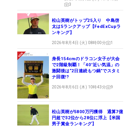
3
松山英樹がトップ25入り 中島啓
太は5ランクアップ【FedExCupラ
ンキング】
2026年8月4日 (火) 08時00分
1
身長154cmのドラコン女子が大会
で2階級制覇！「40°近い気温」の
激闘後は“2日連続もつ鍋”でスタミ
ナ回復!?
2026年8月6日 (木) 10時43分
9
松山英樹が5800万円獲得 通算7億
円超で32位から28位に浮上【米国
男子賞金ランキング】