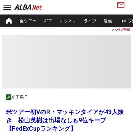
全ツアー
ギア
レッスン
ライフ
漫画
ゴルフ
メルマガ登録
米国男子
米ツアー初VのR・マッキンタイアが43人抜
き 松山英樹は出場なしも9位キープ
【FedExCupランキング】