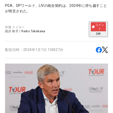
PGA、DPワールド、LIVの統合契約は、2024年に持ち越すこと
が明言された。
コメン
所属
ライター
ト
武川 玲子
/
Reiko Takekawa
0
件
配信日時：
2024年1月1日 13時27分