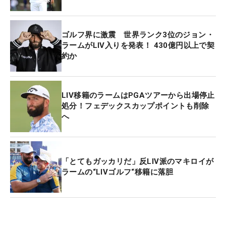
とした。
23年6月6日に電撃的に発表された3ツアー統合。実
ゴルフ界に激震 世界ランク3位のジョン・
質的にはまだ交渉が続いているなか、米国男子ツア
ラームがLIV入りを発表！ 430億円以上で契
約か
ーは1月4日開幕の「ザ・セントリー」（米ハワイ
州・カパルア・リゾート プランテーションC）で新
シーズンを迎える。（文・武川玲子=米国在住）
LIV移籍のラームはPGAツアーから出場停止
処分！フェデックスカップポイントも削除
へ
「とてもガッカリだ」反LIV派のマキロイが
ラームの“LIVゴルフ“移籍に落胆