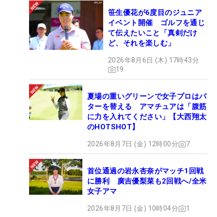
笹生優花が6度目のジュニア
イベント開催 ゴルフを通じ
て伝えたいこと「真剣だけ
ど、それを楽しむ」
2026年8月6日 (木) 17時43分
19
夏場の重いグリーンで女子プロはパ
ターを替える アマチュアは「腹筋
に力を入れてください」【大西翔太
のHOTSHOT】
2026年8月7日 (金) 12時00分
7
首位通過の岩永杏奈がマッチ1回戦
に勝利 廣吉優梨菜も2回戦へ/全米
女子アマ
2026年8月7日 (金) 10時04分
1