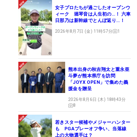
女子プロたちが過ごしたオープンウ
ィーク 堀琴音は人生初の…！ 六車
日那乃は新幹線でとんぼ返り…！
2026年8月7日 (金) 11時57分
1
熊本出身の秋吉翔太と重永亜
斗夢が熊本県庁を訪問
「JOYX OPEN」で集めた義
援金を贈呈
2026年8月6日 (木) 18時43分
8
若きスター候補やメジャーハンター
も PGAプレーオフ争い、当落線
上の大物選手は？