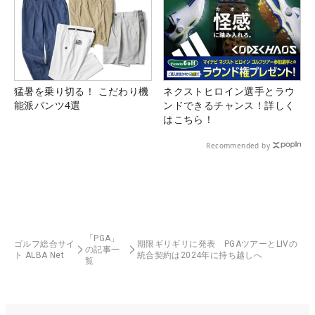
猛暑を乗り切る！ こだわり機
ネクストヒロイン選手とラウ
能派パンツ4選
ンドできるチャンス！詳しく
はこちら！
Recommended by
「PGA」
ゴルフ総合サイ
期限ギリギリに発表 PGAツアーとLIVの
の記事一
ト ALBA Net
統合契約は2024年に持ち越しへ
覧