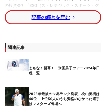
の投資会社『SSG（ストレテジック・スポーツ・グ
ループ）』との交渉は順調に進んでいると報告し、
記事の続きを読む
条件の最終決定と必要な文書の草案作成に取り組ん
でいることを明かした。
第2として、枠組み協定の期限まであと数時間とな
ったが、期限を新年まで延長するとした。モナハン
関連記事
会長はPIFとDPワールドツアーとの話し合いは「活
発で生産的」に続けているとし、新たな締め切り日
は示されなかった。
まもなく開幕！ 米国男子ツアー2024年日
程一覧
最後に、2024年の目標はSSG、PIF、DPワールドツ
アーをPGAツアー・エンタープライズの共同投資家
として迎え入れることで、「これらのパートナーシ
2023年最後の世界ランク発表、松山英樹は
ップは、選手、ファン、スポンサーの利益のため
46位 上位50人のうち資格のなかった選手
に、ゴルフ界を統一し、さらなる発展につなげる」
はマスターズ出場へ