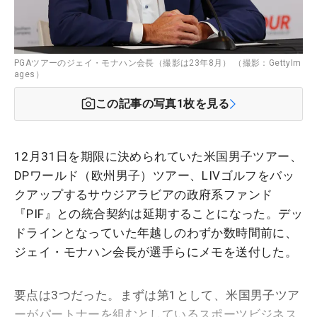
PGAツアーのジェイ・モナハン会長（撮影は23年8月） （撮影：GettyIm
ages）
この記事の写真
1
枚を見る
12月31日を期限に決められていた米国男子ツアー、
DPワールド（欧州男子）ツアー、LIVゴルフをバッ
クアップするサウジアラビアの政府系ファンド
『PIF』との統合契約は延期することになった。デッ
ドラインとなっていた年越しのわずか数時間前に、
ジェイ・モナハン会長が選手らにメモを送付した。
要点は3つだった。まずは第1として、米国男子ツア
ーがパートナーを組むとしているスポーツビジネス