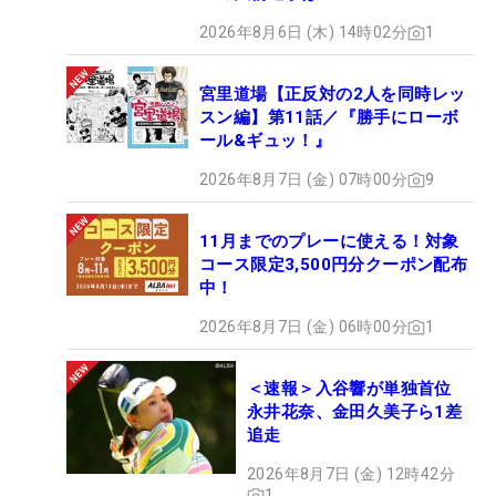
2026年8月6日 (木) 14時02分
1
宮里道場【正反対の2人を同時レッ
スン編】第11話／『勝手にローボ
ール&ギュッ！』
2026年8月7日 (金) 07時00分
9
11月までのプレーに使える！対象
コース限定3,500円分クーポン配布
中！
2026年8月7日 (金) 06時00分
1
＜速報＞入谷響が単独首位
永井花奈、金田久美子ら1差
追走
2026年8月7日 (金) 12時42分
1