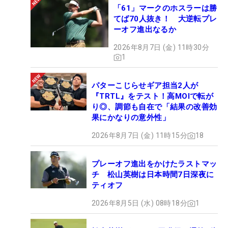
「61」マークのホスラーは勝
てば70人抜き！ 大逆転プレ
ーオフ進出なるか
2026年8月7日 (金) 11時30分
1
パターこじらせギア担当2人が
『TRTL』をテスト！高MOIで転が
り◎、調節も自在で「結果の改善効
果にかなりの意外性」
2026年8月7日 (金) 11時15分
18
プレーオフ進出をかけたラストマッ
チ 松山英樹は日本時間7日深夜に
ティオフ
2026年8月5日 (水) 08時18分
1