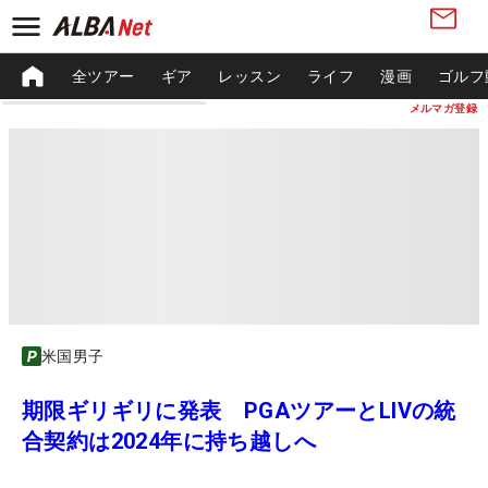
全ツアー
ギア
レッスン
ライフ
漫画
ゴルフ
メルマガ登録
米国男子
期限ギリギリに発表 PGAツアーとLIVの統
合契約は2024年に持ち越しへ