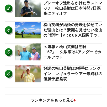
プレーオフ進出をかけたラストマ
3
ッチ 松山英樹は日本時間7日深
夜にティオフ
松山英樹が結婚の発表を伏せてい
4
た理由とは？素顔を見せない松山
の“哲学”【Pick Up 米国男子ツア
ー十大ニュース】
＜速報＞松山英樹は初日
5
「67」 久常涼は4アンダーでホ
ールアウト
好調の松山英樹は3番手にランク
6
イン レギュラーツアー最終戦の
優勝予想発表
ランキングをもっと見る