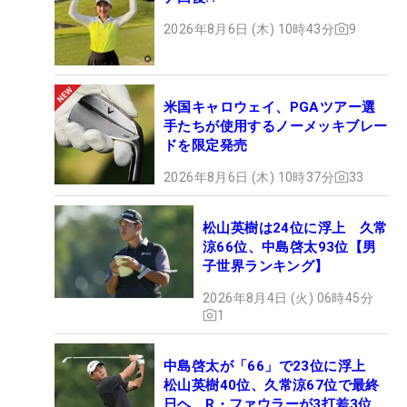
2026年8月6日 (木) 10時43分
9
米国キャロウェイ、PGAツアー選
手たちが使用するノーメッキブレー
ドを限定発売
2026年8月6日 (木) 10時37分
33
松山英樹は24位に浮上 久常
涼66位、中島啓太93位【男
子世界ランキング】
2026年8月4日 (火) 06時45分
1
中島啓太が「66」で23位に浮上
松山英樹40位、久常涼67位で最終
日ヘ R・ファウラーが3打差3位