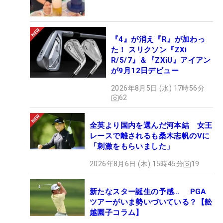
『4』が消え『R』が加わっ
た！ スリクソン『ZXi
R/5/7』＆『ZXiU』アイアン
が9月12日デビュー
2026年8月5日 (水) 17時56分
62
全英より国内を選んだ河本結 女王
レースで離されるも桑木志帆のVに
「刺激をもらいました」
2026年8月6日 (木) 15時45分
19
新たなスター誕生の予感… PGA
ツアーがいま勢いづいている？【舩
越園子コラム】