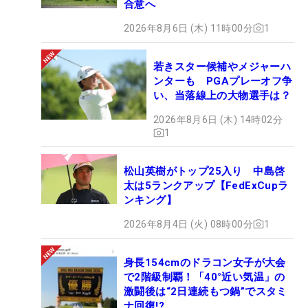
合意へ
2026年8月6日 (木) 11時00分
1
若きスター候補やメジャーハ
ンターも PGAプレーオフ争
い、当落線上の大物選手は？
2026年8月6日 (木) 14時02分
1
松山英樹がトップ25入り 中島啓
太は5ランクアップ【FedExCupラ
ンキング】
2026年8月4日 (火) 08時00分
1
身長154cmのドラコン女子が大会
で2階級制覇！「40°近い気温」の
激闘後は“2日連続もつ鍋”でスタミ
ナ回復!?