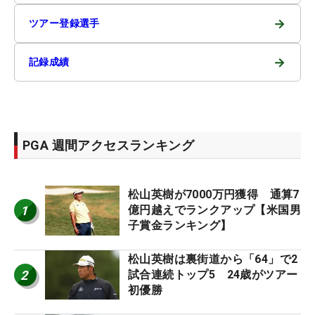
→
ツアー登録選手
→
記録成績
PGA 週間アクセスランキング
松山英樹が7000万円獲得 通算7
1
億円越えでランクアップ【米国男
子賞金ランキング】
松山英樹は裏街道から「64」で2
2
試合連続トップ5 24歳がツアー
初優勝