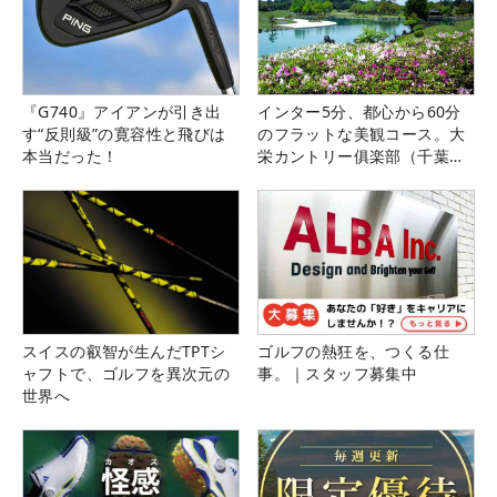
『G740』アイアンが引き出
インター5分、都心から60分
す“反則級”の寛容性と飛びは
のフラットな美観コース。大
本当だった！
栄カントリー俱楽部（千葉
県）
スイスの叡智が生んだTPTシ
ゴルフの熱狂を、つくる仕
ャフトで、ゴルフを異次元の
事。｜スタッフ募集中
世界へ