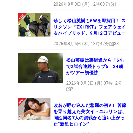
2026年8月3日 (月) 12時00分
1
珍しく松山英樹も5Wを即採用！ ス
リクソン『ZXi RKT』フェアウェイ
＆ハイブリッド、9月12日デビュー
2026年8月6日 (木) 13時42分
33
松山英樹は裏街道から「64」
で2試合連続トップ5 24歳
がツアー初優勝
2026年8月3日 (月) 07時12分
2
改名が呼び込んだ悲願の初V！ 苦節
を乗り越えた美女イ・ユルリンは、
同姓同名7人の混戦から這い上がっ
た“新星ヒロイン”