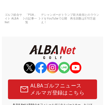
ゴルフ総合サ
「PGA」
デシャンボーがトランプ前大統領とのラウン
イト ALBA
の記事一
ドをYouTubeで公開 再生回数は570万超
Net
覧
え！
ALBAゴルフニュース
メルマガ登録はこちら
ALBA NetはR&Aのオフィシャルデジタルパートナー、および