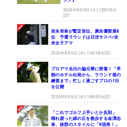
2026年8月4日 (火) 12時30分
1
岩永杏奈が暫定首位、廣吉優梨菜8
位 予選ラウンドは日没サスペ/全
米女子アマ
2026年8月6日 (木) 11時18分
1
プロアマ当日の脇元華に密着！「早
朝のホテル出発から、ラウンド後の
練習まで」忙しく過ごすプロの1日
を公開
2026年8月6日 (木) 15時50分
1
「これでゴルフ上手いとか反則」
晴れ渡った緑の丘を散歩する金澤志
奈、抜群のスタイルに「8頭身！」