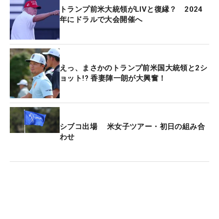
トランプ前米大統領がLIVと復縁？ 2024
年にドラルで大会開催へ
えっ、まさかのトランプ前米国大統領と2シ
ョット!? 香妻陣一朗が大興奮！
シブコ出場 米女子ツアー・初日の組み合
わせ