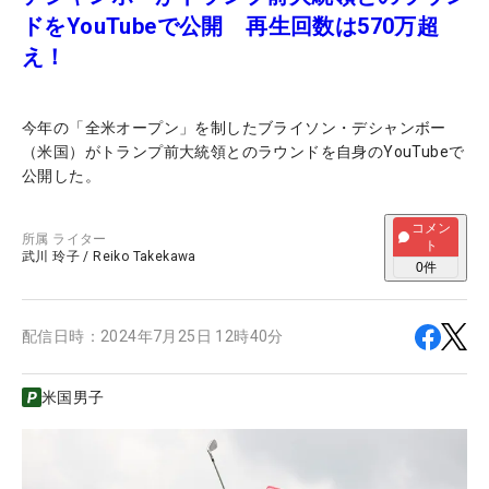
ドをYouTubeで公開 再生回数は570万超
え！
今年の「全米オープン」を制したブライソン・デシャンボー
（米国）がトランプ前大統領とのラウンドを自身のYouTubeで
公開した。
コメン
所属
ライター
ト
武川 玲子
/
Reiko Takekawa
0
件
配信日時：
2024年7月25日 12時40分
米国男子