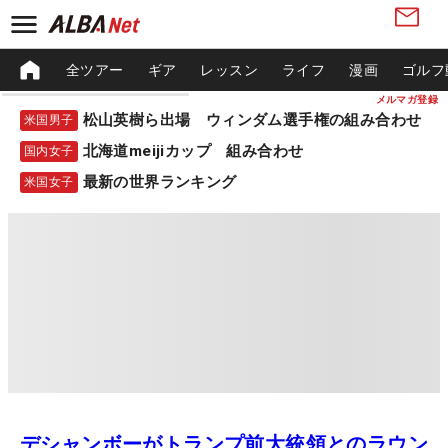
全ツアー
ギア
レッスン
ライフ
漫画
ゴルフ
メルマガ登録
松山英樹ら出場 ウィンダム選手権の組み合わせ
米国男子
北海道meijiカップ 組み合わせ
国内女子
最新の世界ランキング
米国女子
デシャンボーがトランプ前大統領とのラウン