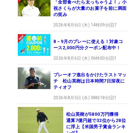
「全部食べたら太っちゃうよ！」小
祝さくらが大量のお菓子を前に満面
の笑み
2026年8月6日 (木) 14時09分
7
8－9月のプレーに使える！対象コ
ース2,000円分クーポン配布中！
2026年8月6日 (木) 06時00分
1
プレーオフ進出をかけたラストマッ
チ 松山英樹は日本時間7日深夜に
ティオフ
2026年8月5日 (水) 08時18分
1
松山英樹が5800万円獲得
通算7億円超で32位から28位
に浮上【米国男子賞金ランキ
ング】