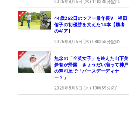
2026年8月6日 (木) 11時30分
15
44歳262日のツアー最年長V 福田
侑子の初優勝を支えた14本【勝者
のギア】
2026年8月6日 (木) 08時55分
32
無念の「全英女子」を終えた山下美
夢有が帰国 きょうだい揃って神戸
の寿司屋で「バースデーディナ
ー？」
2026年8月6日 (木) 10時59分
1