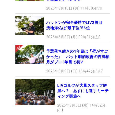
2026年8月10日 (月) 11時30分
1
ハットンが完全優勝でLIV2勝目
浅地洋佑は“最下位”56位
2026年6月8日 (月) 09時31分
3
予選落ち続きの1年目は「壁がすご
かった」 パット劇的改善の吉澤柚
月がプロ3年目で初V
2026年8月9日 (日) 16時42分
17
LIVゴルフが大量スタッフ解
雇へ？ あすにも選手ミーテ
ィング実施へ
2026年8月5日 (水) 14時02分
1