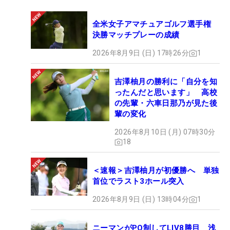
全米女子アマチュアゴルフ選手権
決勝マッチプレーの成績
2026年8月9日 (日) 17時26分
1
吉澤柚月の勝利に「自分を知
ったんだと思います」 高校
の先輩・六車日那乃が見た後
輩の変化
2026年8月10日 (月) 07時30分
18
＜速報＞吉澤柚月が初優勝へ 単独
首位でラスト3ホール突入
2026年8月9日 (日) 13時04分
1
ニーマンがPO制してLIV8勝目 浅