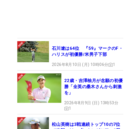
石川遼は64位 『59』マークのF・
ハリスが初優勝/米男子下部
2026年8月10日 (月) 10時06分
1
22歳・吉澤柚月が念願の初優
勝「全英の桑木さんから刺激
を」
2026年8月9日 (日) 13時53分
1
松山英樹は3戦連続トップ10の7位