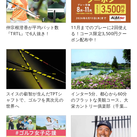
仲宗根澄香が平均パット数
11月までのプレーに2回使え
『TRTL』で6人抜き！
る！コース限定3,500円クー
ポン配布中！
スイスの叡智が生んだTPTシ
インター5分、都心から60分
ャフトで、ゴルフを異次元の
のフラットな美観コース。大
世界へ
栄カントリー俱楽部（千葉
県）