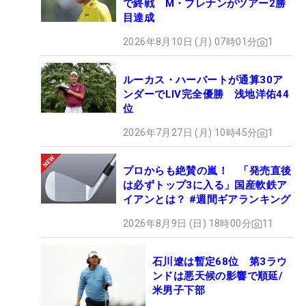
で終戦 M・ブレナンがツアー2勝
目達成
2026年8月10日 (月) 07時01分
1
ルーカス・ハーバートが通算30ア
ンダーでLIV完全優勝 浅地洋佑44
位
2026年7月27日 (月) 10時45分
1
プロからも絶賛の嵐！ 「発売直後
は必ずトップ3に入る」国産軟鉄ア
イアンとは？ #週間ギアランキング
2026年8月9日 (日) 18時00分
11
石川遼は暫定68位 第3ラウ
ンドは悪天候の影響で順延/
米男子下部