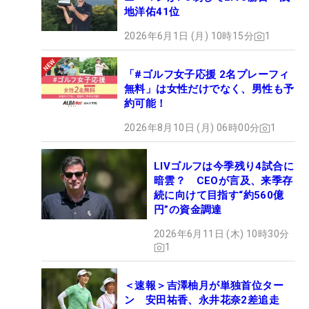
地洋佑41位
2026年6月1日 (月) 10時15分
1
「#ゴルフ女子応援 2名プレーフィ
無料」は女性だけでなく、男性も予
約可能！
2026年8月10日 (月) 06時00分
1
LIVゴルフは今季残り4試合に
暗雲？ CEOが言及、来季存
続に向けて目指す“約560億
円”の資金調達
2026年6月11日 (木) 10時30分
1
＜速報＞吉澤柚月が単独首位ター
ン 安田祐香、永井花奈2差追走