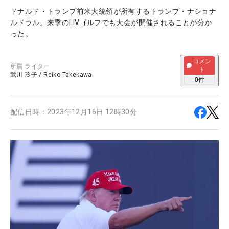
ドナルド・トランプ前米大統領が所有するトランプ・ナショナ
ルドラル。来季のLIVゴルフでも大会が開催されることが分か
った。
コメン
所属
ライター
ト
武川 玲子
/
Reiko Takekawa
0
件
配信日時：
2023年12月16日 12時30分