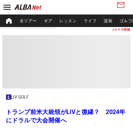
全ツアー
ギア
レッスン
ライフ
漫画
ゴルフ
メルマガ登録
LIV GOLF
トランプ前米大統領がLIVと復縁？ 2024年
にドラルで大会開催へ