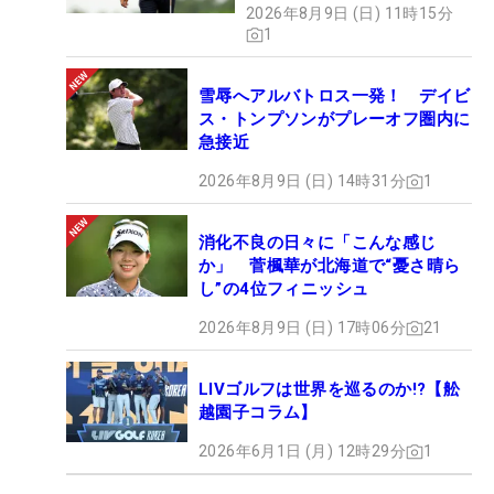
2026年8月9日 (日) 11時15分
1
雪辱へアルバトロス一発！ デイビ
ス・トンプソンがプレーオフ圏内に
急接近
2026年8月9日 (日) 14時31分
1
消化不良の日々に「こんな感じ
か」 菅楓華が北海道で“憂さ晴ら
し”の4位フィニッシュ
2026年8月9日 (日) 17時06分
21
LIVゴルフは世界を巡るのか!?【舩
越園子コラム】
2026年6月1日 (月) 12時29分
1