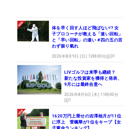
体を早く回す人ほど飛ばない!? 女
子プロコーチが教える「速い回転」
と「早い回転」の違い #四の五の言
わず振り氣れ
2026年8月9日 (日) 12時00分
31
LIVゴルフは来季も継続？
新たな投資家を獲得と発表、
9月には最終合意へ
2026年8月6日 (木) 11時00分
1
1620万円上乗せの吉澤柚月が11位
に浮上 菅楓華が1位をキープ【女
子賞金ランキング】