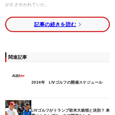
がささやかれていた。
トランプ氏はSNSに「マイアミのトランプ・ナショ
記事の続きを読む
ナルドラルはLIVゴルフと2024年4月に大会を開催
することに署名した」と投稿。「ドラルは昨年10月
にLIVゴルフを開催して大きな成功を収めた」とし
た。
関連記事
来季スケジュールの4月5〜7日の大会は米国内で開
催されるとしているだけで、その場所、コースは今
後発表となっている。同週はメジャー初戦「マスタ
ーズ」の前週とあって、開催地が注目されていた。
2024年 LIVゴルフの開催スケジュール
LIVゴルフの広報は「2024年にマイアミのドラルで
開催する。残りのスケジュールに関しても、まもな
く正式発表がされることを心待ちにしている」とし
LIVゴルフがトランプ前米大統領と決別？ 来