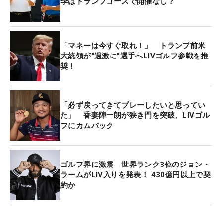
た。
季はトランプコースで開催なし？
2022年6月に開幕したLIVゴルフは、2024年に3シ
ーズン目を迎える。昨年と同様に2月2日、メキシコ
「マネーは今すぐ取れ！」 トランプ前米
のマヤコバで開幕戦が行われる。第2戦は2月11日の
大統領が“過激に”選手へLIVゴルフ参戦を推
奨！
NFL決勝戦“スーパーボウル”と同週に、ネバダ州ラ
スベガスで2月8〜10日に行われる。（文・武川玲子
=米国在住）
「必ず戻ってきてプレーしたいと思ってい
た」 香妻陣一朗が狭き門を突破、LIVゴル
フにカムバック
ゴルフ界に激震 世界ランク3位のジョン・
ラームがLIV入りを発表！ 430億円以上で契
約か