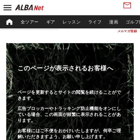
全ツアー
ギア
レッスン
ライフ
漫画
ゴルフ
メルマガ登録
このページが表示されるお客様へ
ページを更新するとサイトの閲覧を続けることがで
きます。
広告ブロッカーやトラッキング防止機能をオンにし
ている場合、この画面が頻繁に表示されることがあ
ります。
お客様にはご不便をおかけいたしますが、何卒ご理
解いただきますよう、お願い申し上げます。