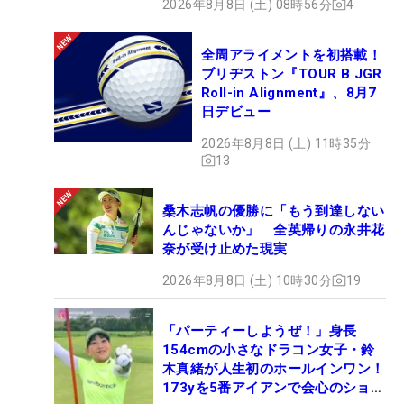
2026年8月8日 (土) 08時56分
4
全周アライメントを初搭載！
ブリヂストン『TOUR B JGR
Roll-in Alignment』、8月7
日デビュー
2026年8月8日 (土) 11時35分
13
桑木志帆の優勝に「もう到達しない
んじゃないか」 全英帰りの永井花
奈が受け止めた現実
2026年8月8日 (土) 10時30分
19
「パーティーしようぜ！」身長
154cmの小さなドラコン女子・鈴
木真緒が人生初のホールインワン！
173yを5番アイアンで会心のショッ