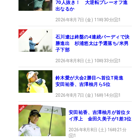
70人抜き！ 大逆転プレーオフ進
出なるか
2026年8月7日 (金) 11時30分
1
石川遼は終盤の4連続バーディで決
勝進出 杉浦悠太は予選落ち/米男
子下部
2026年8月8日 (土) 10時33分
1
鈴木愛が大会2勝目へ首位T発進
安田祐香、吉澤柚月ら5位
2026年8月7日 (金) 16時14分
1
安田祐香、吉澤柚月が首位タ
イ浮上 金田久美子が1差3位
2026年8月8日 (土) 16時21分
1