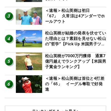
＜速報＞松山英樹は初日
3
「67」 久常涼は4アンダーでホ
ールアウト
松山英樹が結婚の発表を伏せてい
4
た理由とは？素顔を見せない松山
の“哲学”【Pick Up 米国男子ツア
ー十大ニュース】
松山英樹が7000万円獲得 通算7
5
億円越えでランクアップ【米国男
子賞金ランキング】
＜速報＞松山英樹は首位と4打差
6
の「65」 イーグル奪取で好発
進