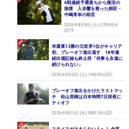
6戦連続予選落ちから復活の
狼煙 入谷響を救った師匠・
中嶋常幸の助言
2026年8月8日 (土) 07時45分
19
米通算13勝の元世界1位がキャリア
初、プレーオフ進出逃す 18年連
続出場記録も終止符「何事も永遠に
続けられない」
2026年8月8日 (土) 10時00分
1
プレーオフ進出をかけたラストマッ
チ 松山英樹は日本時間7日深夜に
ティオフ
2026年8月5日 (水) 08時18分
1
スライスが止まらない人へ！ 全英