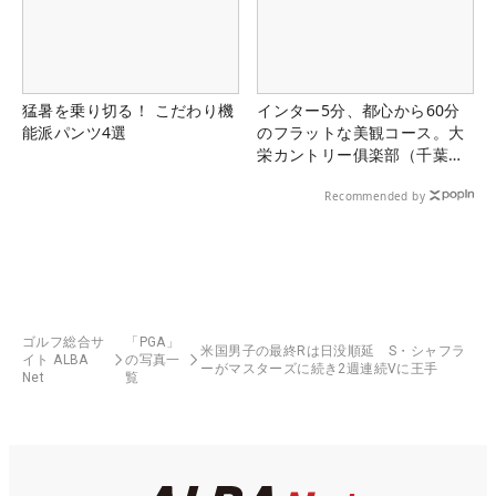
猛暑を乗り切る！ こだわり機
インター5分、都心から60分
能派パンツ4選
のフラットな美観コース。大
栄カントリー俱楽部（千葉
県）
Recommended by
ゴルフ総合サ
「PGA」
米国男子の最終Rは日没順延 S・シャフラ
イト ALBA
の写真一
ーがマスターズに続き2週連続Vに王手
Net
覧