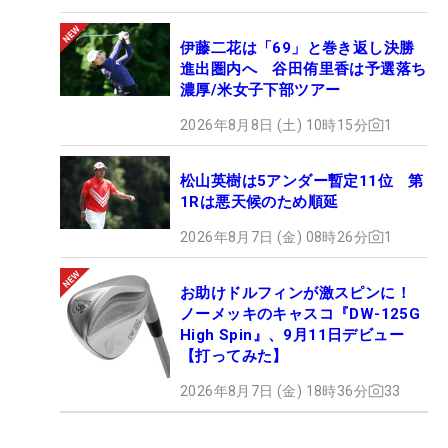
伊藤二花は「69」と巻き返し決勝
進出圏内へ 谷田侑里香は予選落ち
濃厚/米女子下部ツアー
2026年8月8日 (土) 10時15分
1
松山英樹は5アンダー暫定11位 第
1Rは悪天候のため順延
2026年8月7日 (金) 08時26分
1
お助けドルフィンが激スピンに！
ノーメッキのキャスコ『DW-125G
High Spin』、9月11日デビュー
【打ってみた】
2026年8月7日 (金) 18時36分
33