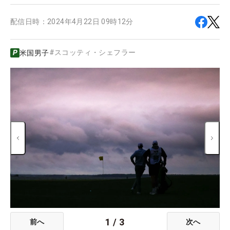
配信日時：
2024年4月22日 09時12分
#
スコッティ・シェフラー
米国男子
1
/
3
前へ
次へ