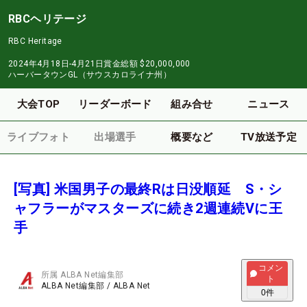
RBCヘリテージ
RBC Heritage
2024年4月18日-4月21日
賞金総額
$20,000,000
ハーバータウンGL（サウスカロライナ州）
大会TOP
リーダーボード
組み合せ
ニュース
ライブフォト
出場選手
概要など
TV放送予定
[写真] 米国男子の最終Rは日没順延 S・シ
ャフラーがマスターズに続き2週連続Vに王
手
コメン
所属
ALBA Net編集部
ト
ALBA Net編集部
/
ALBA Net
0
件