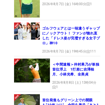
ト
2026年8月7日 (金) 16時00分
1
ゴルフウェアとは一味違うギャップ
にノックアウト！ ファンが惚れ直
した「ドレス姿が完璧すぎる女子プ
ロ」神10
2026年8月7日 (金) 19時45分
111
＜中間速報＞仲村果乃が単独
首位浮上 1打差に吉澤柚
月、小林光希、全美貞
2026年8月8日 (土) 13時04分
1
首位発進もグリーン上での開眼