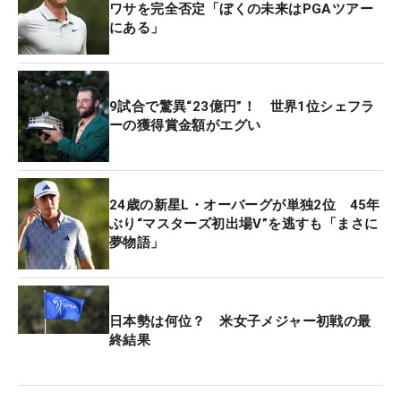
ワサを完全否定「ぼくの未来はPGAツアー
にある」
9試合で驚異“23億円”！ 世界1位シェフラ
ーの獲得賞金額がエグい
24歳の新星L・オーバーグが単独2位 45年
ぶり“マスターズ初出場V”を逃すも「まさに
夢物語」
日本勢は何位？ 米女子メジャー初戦の最
終結果