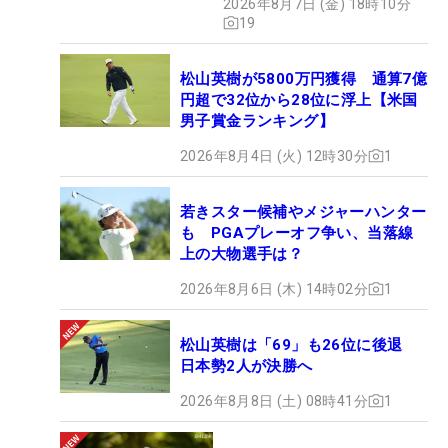
2026年8月7日 (金) 18時10分
19
松山英樹が5800万円獲得 通算7億
円超で32位から28位に浮上【米国
男子賞金ランキング】
2026年8月4日 (火) 12時30分
1
若きスター候補やメジャーハンター
も PGAプレーオフ争い、当落線
上の大物選手は？
2026年8月6日 (木) 14時02分
1
松山英樹は「69」も26位に後退
日本勢2人が決勝へ
2026年8月8日 (土) 08時41分
1