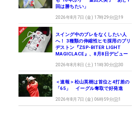
も“10年ぶり” 金田久美子「あと1
回は勝ちたい」
2026年8月7日 (金) 17時29分
19
スイング中のブレをなくしたい人
へ！ 3種類の伸縮性ヒモ採用のブリ
ヂストン『ZSP-BITER LIGHT
MAGICLACE』、8月8日デビュー
2026年8月8日 (土) 11時30分
30
＜速報＞松山英樹は首位と4打差の
「65」 イーグル奪取で好発進
2026年8月7日 (金) 06時59分
1