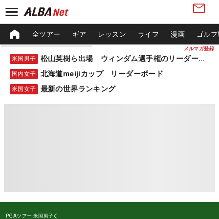
全ツアー
ギア
レッスン
ライフ
漫画
ゴルフ
メルマガ登録
松山英樹ら出場 ウィンダム選手権のリーダーボード
米国男子
北海道meijiカップ リーダーボード
国内女子
最新の世界ランキング
米国女子
PGAツアー
米国男子