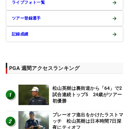
→
ライブフォト一覧
→
ツアー登録選手
→
記録成績
PGA 週間アクセスランキング
松山英樹は裏街道から「64」で2
1
試合連続トップ5 24歳がツアー
初優勝
プレーオフ進出をかけたラストマ
2
ッチ 松山英樹は日本時間7日深
夜にティオフ