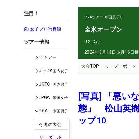
注目！
PGAツアー
米国男子
全米オープン
女子プロ写真館
ツアー情報
U.S. Open
2024年6月13日-6月16日
賞
全ツアー
大会TOP
リーダーボード
JLPGA
国内女子
JGTO
国内男子
[写真] 「悪
LPGA
米国女子
態」 松山英
PGA
米国男子
ップ10
今週の大会
リーダーボ