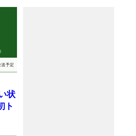
）
放送予定
い状
初ト