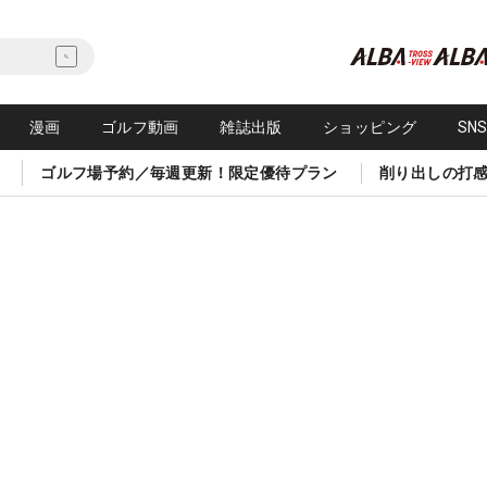
漫画
ゴルフ動画
雑誌出版
ショッピング
SN
ゴルフ場予約／毎週更新！限定優待プラン
削り出しの打