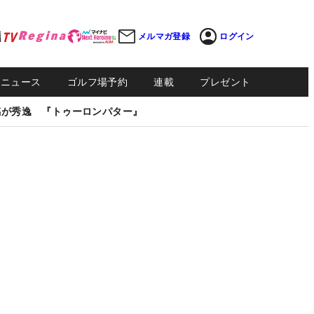
メルマガ登録
ログイン
Sニュース
ゴルフ場予約
連載
プレゼント
感が秀逸 『トゥーロンパター』