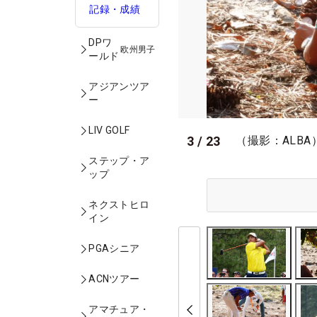
記録・成績
DPワ
欧州男子
ールド
アジアンツア
ー
LIV GOLF
3
/
23
（撮影：ALBA
ステップ・ア
ップ
ネクストヒロ
イン
PGAシニア
ACNツアー
アマチュア・