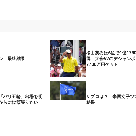
松山英樹は6位で1億178
ン 最終結果
得 大会V2のデシャンボ
7700万円ゲット
『パリ五輪』出場を明
シブコは？ 米国女子ツ
からには頑張りたい」
結果