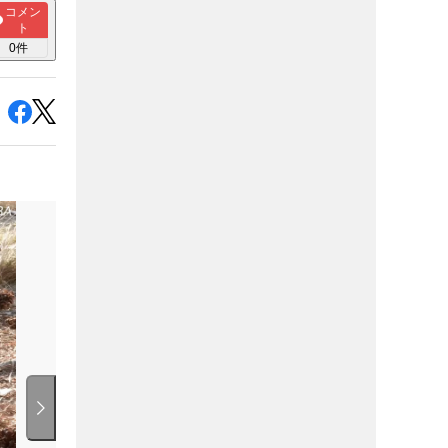
コメン
ト
0
件