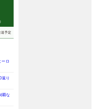
）
放送予定
ヒーロ
0返り
制覇な