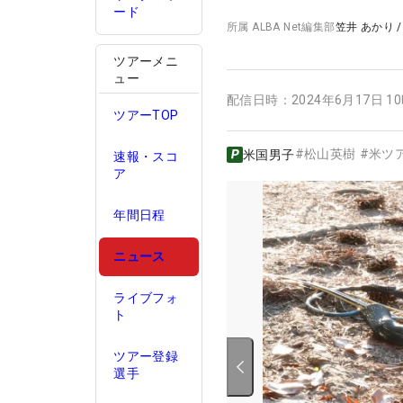
ード
所属
ALBA Net編集部
笠井 あかり
ツアーメニ
ュー
配信日時：
2024年6月17日 1
ツアーTOP
#
松山英樹
#
米ツ
米国男子
速報・スコ
ア
年間日程
ニュース
ライブフォ
ト
ツアー登録
選手