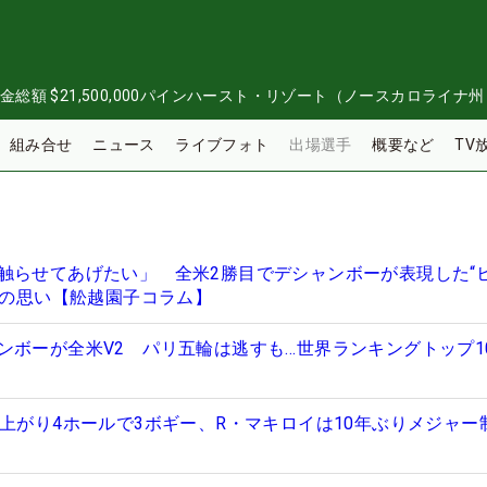
金総額
$21,500,000
パインハースト・リゾート（ノースカロライナ州
組み合せ
ニュース
ライブフォト
出場選手
概要など
TV
触らせてあげたい」 全米2勝目でデシャンボーが表現した“
への思い【舩越園子コラム】
ンボーが全米V2 パリ五輪は逃すも…世界ランキングトップ1
 上がり4ホールで3ボギー、R・マキロイは10年ぶりメジャー