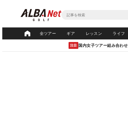
全ツアー
ギア
レッスン
ライフ
国内女子ツアー組み合わせ
注目