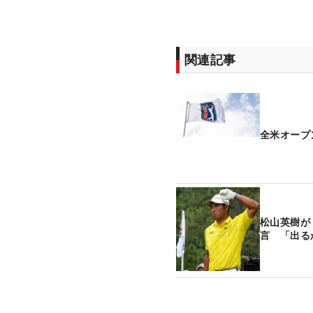
関連記事
全米オープ
松山英樹が
言 「出る