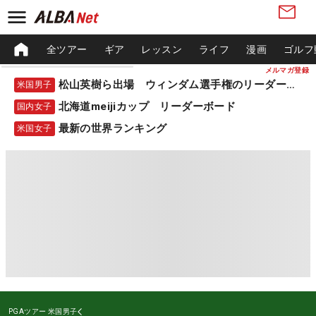
全ツアー
ギア
レッスン
ライフ
漫画
ゴルフ
メルマガ登録
松山英樹ら出場 ウィンダム選手権のリーダーボード
米国男子
北海道meijiカップ リーダーボード
国内女子
最新の世界ランキング
米国女子
PGAツアー
米国男子