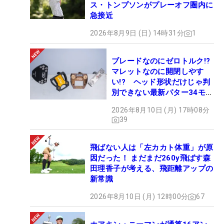
ス・トンプソンがプレーオフ圏内に
急接近
2026年8月9日 (日) 14時31分
1
ブレードなのにゼロトルク!?
マレットなのに開閉しやす
い!? ヘッド形状だけじゃ判
別できない最新パター34モデ
ルの性能早見表を作ってみた
2026年8月10日 (月) 17時08分
#ギアカタログ2026
39
飛ばない人は「左カカト体重」が原
因だった！ まだまだ260y飛ばす森
田理香子が考える、飛距離アップの
新常識
2026年8月10日 (月) 12時00分
67