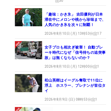
30
「趣味：かき氷」 吉田優利が日本
滞在中にメロンや桃から珍味まで、
人気のかき氷を次々に制覇！
2026年8月10日 (月) 13時53分
17
女子プロも相次ぎ被害！ 自動ブレ
ーキ時代になぜ「信号待ちの追突事
故」は無くならないのか？
2026年8月10日 (月) 12時00分
1
松山英樹はイーグル奪取で11位に
浮上 ホスラー、ブレナンが首位タ
イ
2026年8月9日 (日) 08時53分
1