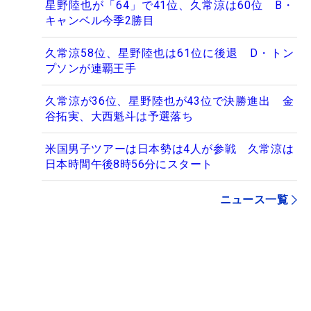
星野陸也が「64」で41位、久常涼は60位 B・
キャンベル今季2勝目
久常涼58位、星野陸也は61位に後退 D・トン
プソンが連覇王手
久常涼が36位、星野陸也が43位で決勝進出 金
谷拓実、大西魁斗は予選落ち
米国男子ツアーは日本勢は4人が参戦 久常涼は
日本時間午後8時56分にスタート
ニュース一覧