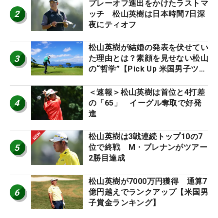
プレーオフ進出をかけたラストマ
2
ッチ 松山英樹は日本時間7日深
夜にティオフ
松山英樹が結婚の発表を伏せてい
3
た理由とは？素顔を見せない松山
の“哲学”【Pick Up 米国男子ツア
ー十大ニュース】
＜速報＞松山英樹は首位と4打差
4
の「65」 イーグル奪取で好発
進
松山英樹は3戦連続トップ10の7
5
位で終戦 M・ブレナンがツアー
2勝目達成
松山英樹が7000万円獲得 通算7
6
億円越えでランクアップ【米国男
子賞金ランキング】