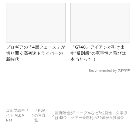
プロギアの「4層フェース」が
『G740』アイアンが引き出
切り開く高初速ドライバーの
す“反則級”の寛容性と飛びは
新時代
本当だった！
Recommended by
ゴルフ総合サ
「PGA」
星野陸也が1イーグルなど8位発進 久常涼
イト ALBA
の写真一
は43位 ツアー未勝利の29歳が単独首位
Net
覧