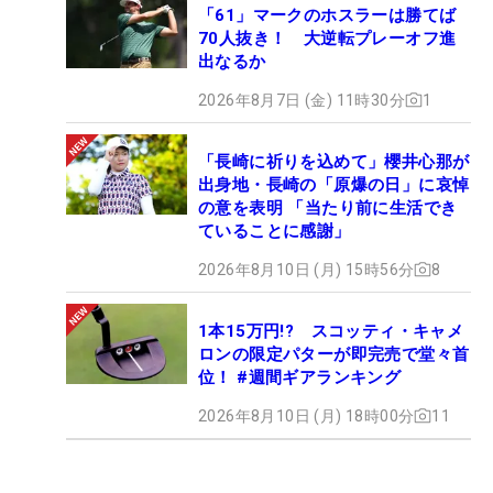
「61」マークのホスラーは勝てば
70人抜き！ 大逆転プレーオフ進
出なるか
2026年8月7日 (金) 11時30分
1
「長崎に祈りを込めて」櫻井心那が
出身地・長崎の「原爆の日」に哀悼
の意を表明 「当たり前に生活でき
ていることに感謝」
2026年8月10日 (月) 15時56分
8
1本15万円!? スコッティ・キャメ
ロンの限定パターが即完売で堂々首
位！ #週間ギアランキング
2026年8月10日 (月) 18時00分
11