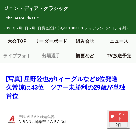
ジョン・ディア・クラシック
John Deere Classic
2025年7月3日-7月6日
賞金総額
$8,400,000
TPCディアラン（イリノイ州）
大会TOP
リーダーボード
組み合せ
ニュース
ライブフォト
出場選手
概要など
TV放送予定
[写真] 星野陸也が1イーグルなど8位発進
久常涼は43位 ツアー未勝利の29歳が単独
首位
コメン
所属
ALBA Net編集部
ト
ALBA Net編集部
/
ALBA Net
0
件