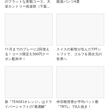
のフラットな美観コース。大
能派パンツ4選
栄カントリー俱楽部（千葉
県）
11月までのプレーに2回使え
スイスの叡智が生んだTPTシ
る！コース限定3,500円クー
ャフトで、ゴルフを異次元の
ポン配布中！
世界へ
新『TENSEIオレンジ』はドラ
仲宗根澄香が平均パット数
イバーシャフトの“最適解”
『TRTL』で6人抜き！