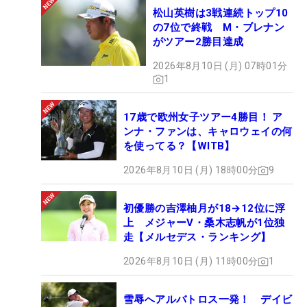
松山英樹は3戦連続トップ10
の7位で終戦 M・ブレナン
がツアー2勝目達成
2026年8月10日 (月) 07時01分
1
17歳で欧州女子ツアー4勝目！ ア
ンナ・ファンは、キャロウェイの何
を使ってる？【WITB】
2026年8月10日 (月) 18時00分
9
初優勝の吉澤柚月が18→12位に浮
上 メジャーV・桑木志帆が1位独
走【メルセデス・ランキング】
2026年8月10日 (月) 11時00分
1
雪辱へアルバトロス一発！ デイビ