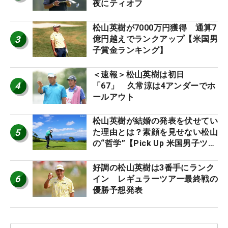
夜にティオフ
松山英樹が7000万円獲得 通算7
3
億円越えでランクアップ【米国男
子賞金ランキング】
＜速報＞松山英樹は初日
4
「67」 久常涼は4アンダーでホ
ールアウト
松山英樹が結婚の発表を伏せてい
5
た理由とは？素顔を見せない松山
の“哲学”【Pick Up 米国男子ツア
ー十大ニュース】
好調の松山英樹は3番手にランク
6
イン レギュラーツアー最終戦の
優勝予想発表