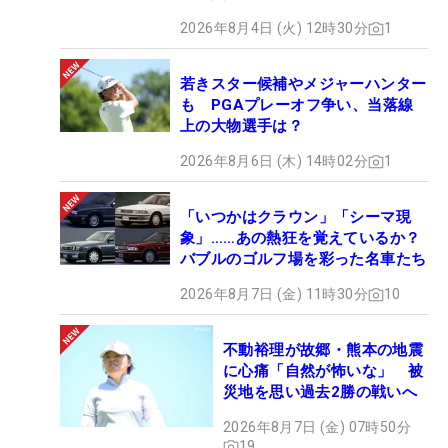
2026年8月4日 (火) 12時30分
1
若きスター候補やメジャーハンター
も PGAプレーオフ争い、当落線
上の大物選手は？
2026年8月6日 (木) 14時02分
1
「いつかはクラウン」「シーマ現
象」……あの熱狂を覚えているか？
バブルのゴルフ場を彩った名車たち
2026年8月7日 (金) 11時30分
10
不動裕理が故郷・熊本の地震
に心痛「自然が怖いな」 被
災地を思い過去2勝の戦いへ
2026年8月7日 (金) 07時50分
19