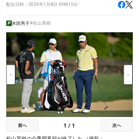
配信日時：
2024年1月8日 09時10分
#
松山英樹
米国男子
1
/
1
前へ
次へ
松山英樹の今季開幕戦が終了した （撮影：