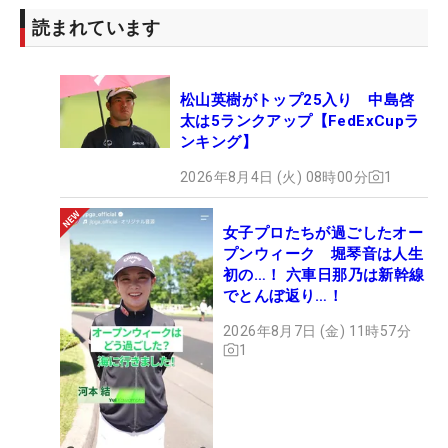
読まれています
松山英樹がトップ25入り 中島啓
太は5ランクアップ【FedExCupラ
ンキング】
2026年8月4日 (火) 08時00分
1
女子プロたちが過ごしたオー
プンウィーク 堀琴音は人生
初の…！ 六車日那乃は新幹線
でとんぼ返り…！
2026年8月7日 (金) 11時57分
1