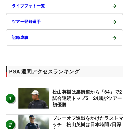
→
ライブフォト一覧
→
ツアー登録選手
→
記録成績
PGA 週間アクセスランキング
松山英樹は裏街道から「64」で2
1
試合連続トップ5 24歳がツアー
初優勝
プレーオフ進出をかけたラストマ
2
ッチ 松山英樹は日本時間7日深