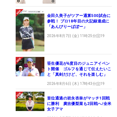
金田久美子がツアー通算500試合に
参戦！ プロ18年目の大記録達成に
「あんびりーばぼー」
2026年8月7日 (金) 11時25分
19
笹生優花が6度目のジュニアイベン
ト開催 ゴルフを通じて伝えたいこ
と「真剣だけど、それを楽しむ」
2026年8月6日 (木) 17時43分
19
首位通過の岩永杏奈がマッチ1回戦
に勝利 廣吉優梨菜も2回戦へ/全米
女子アマ