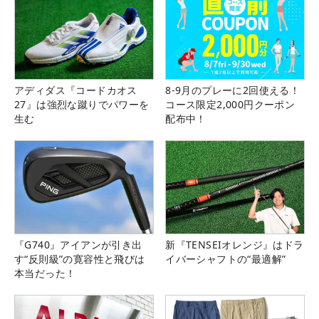
アディダス『コードカオス
8-9月のプレーに2回使える！
27』は強烈な蹴りでパワーを
コース限定2,000円クーポン
生む
配布中！
『G740』アイアンが引き出
新『TENSEIオレンジ』はドラ
す“反則級”の寛容性と飛びは
イバーシャフトの“最適解”
本当だった！