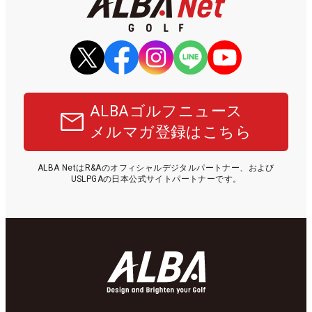
ALBAゴルフニュース
メルマガ登録はこちら
ALBA NetはR&Aのオフィシャルデジタルパートナー、および
USLPGAの日本公式サイトパートナーです。