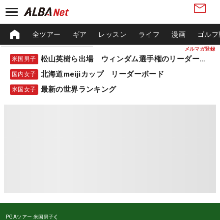
全ツアー
ギア
レッスン
ライフ
漫画
ゴルフ
メルマガ登録
松山英樹ら出場 ウィンダム選手権のリーダーボード
米国男子
北海道meijiカップ リーダーボード
国内女子
最新の世界ランキング
米国女子
PGAツアー
米国男子