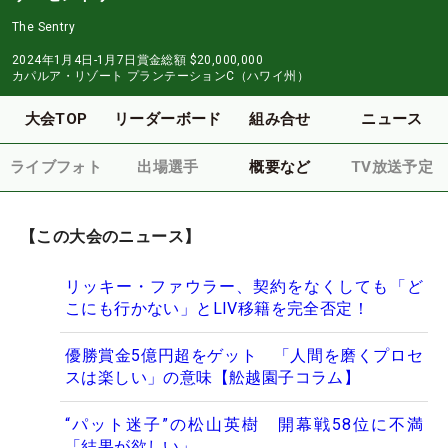
The Sentry
2024年1月4日-1月7日
賞金総額
$20,000,000
カパルア・リゾート プランテーションC（ハワイ州）
大会TOP
リーダーボード
組み合せ
ニュース
ライブフォト
出場選手
概要など
TV放送予定
【この大会のニュース】
リッキー・ファウラー、契約をなくしても「ど
こにも行かない」とLIV移籍を完全否定！
優勝賞金5億円超をゲット 「人間を磨くプロセ
スは楽しい」の意味【舩越園子コラム】
“パット迷子”の松山英樹 開幕戦58位に不満
「結果が欲しい」