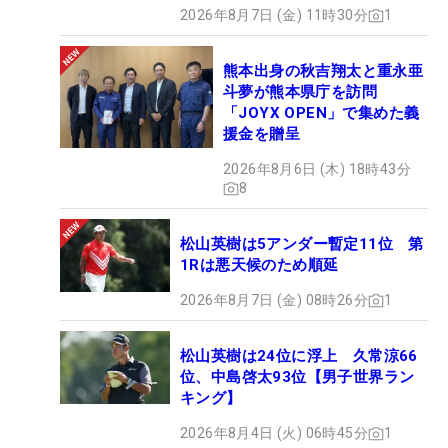
2026年8月7日 (金) 11時30分
1
熊本出身の秋吉翔太と重永亜
斗夢が熊本県庁を訪問
「JOYX OPEN」で集めた義
援金を贈呈
2026年8月6日 (木) 18時43分
8
松山英樹は5アンダー暫定11位 第
1Rは悪天候のため順延
2026年8月7日 (金) 08時26分
1
松山英樹は24位に浮上 久常涼66
位、中島啓太93位【男子世界ラン
キング】
2026年8月4日 (火) 06時45分
1