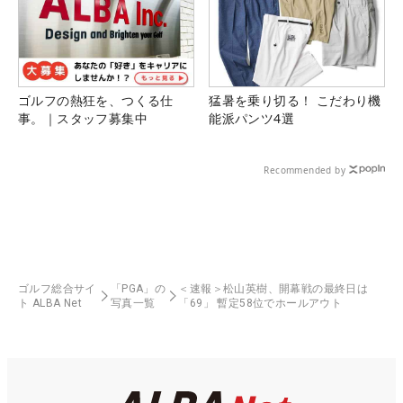
ゴルフの熱狂を、つくる仕
猛暑を乗り切る！ こだわり機
事。｜スタッフ募集中
能派パンツ4選
Recommended by
ゴルフ総合サイ
「PGA」の
＜速報＞松山英樹、開幕戦の最終日は
ト ALBA Net
写真一覧
「69」 暫定58位でホールアウト