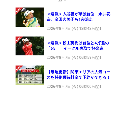
＜速報＞入谷響が単独首位 永井花
奈、金田久美子ら1差追走
2026年8月7日 (金) 12時42分
1
＜速報＞松山英樹は首位と4打差の
「65」 イーグル奪取で好発進
2026年8月7日 (金) 06時59分
1
【毎週更新】関東エリアの人気コー
スを特別優待料金で予約ができる！
2026年8月7日 (金) 06時00分
1