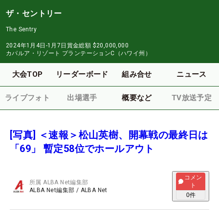
ザ・セントリー
The Sentry
2024年1月4日-1月7日
賞金総額
$20,000,000
カパルア・リゾート プランテーションC（ハワイ州）
大会TOP
リーダーボード
組み合せ
ニュース
ライブフォト
出場選手
概要など
TV放送予定
[写真] ＜速報＞松山英樹、開幕戦の最終日は
「69」 暫定58位でホールアウト
コメン
所属
ALBA Net編集部
ト
ALBA Net編集部
/
ALBA Net
0
件