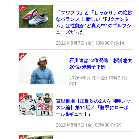
「フワフワ」と「しっかり」の絶妙
なバランス！ 新しい『FJクオンタ
ム』は性能が“ど真ん中”のゴルフシ
ューズだった
2026年8月7日 (金) 10時00分
14
石川遼は12位発進 杉浦悠太
20位/米男子下部
2026年8月7日 (金) 10時29分
1
宮里道場【正反対の2人を同時レッ
スン編】第11話／『勝手にローボ
ール&ギュッ！』
2026年8月7日 (金) 07時00分
9