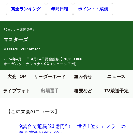
賞金ランキング
年間日程
ポイント・成績
PGAツアー
米国男子
マスターズ
Masters Tournament
2024年4月11日-4月14日
賞金総額
$20,000,000
オーガスタ・ナショナルGC（ジョージア州）
大会TOP
リーダーボード
組み合せ
ニュース
ライブフォト
出場選手
概要など
TV放送予定
【この大会のニュース】
9試合で驚異“23億円”！ 世界1位シェフラーの
獲得賞金額がエグい