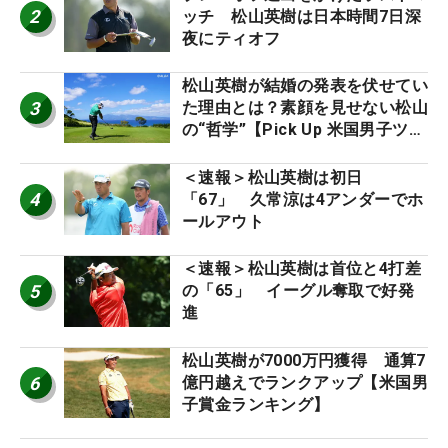
2
ッチ 松山英樹は日本時間7日深
夜にティオフ
松山英樹が結婚の発表を伏せてい
3
た理由とは？素顔を見せない松山
の“哲学”【Pick Up 米国男子ツア
ー十大ニュース】
＜速報＞松山英樹は初日
4
「67」 久常涼は4アンダーでホ
ールアウト
＜速報＞松山英樹は首位と4打差
5
の「65」 イーグル奪取で好発
進
松山英樹が7000万円獲得 通算7
6
億円越えでランクアップ【米国男
子賞金ランキング】