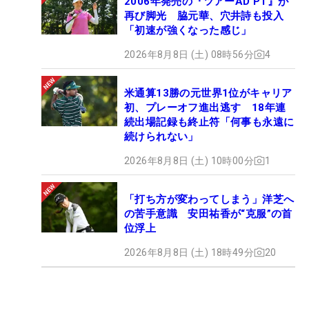
2006年発売の『ツアーAD PT』が
再び脚光 脇元華、穴井詩も投入
「初速が強くなった感じ」
2026年8月8日 (土) 08時56分
4
米通算13勝の元世界1位がキャリア
初、プレーオフ進出逃す 18年連
続出場記録も終止符「何事も永遠に
続けられない」
2026年8月8日 (土) 10時00分
1
「打ち方が変わってしまう」洋芝へ
の苦手意識 安田祐香が“克服”の首
位浮上
2026年8月8日 (土) 18時49分
20