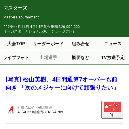
マスターズ
Masters Tournament
2024年4月11日-4月14日
賞金総額
$20,000,000
オーガスタ・ナショナルGC（ジョージア州）
大会TOP
リーダーボード
組み合せ
ニュース
ライブフォト
出場選手
概要など
TV放送予定
[写真] 松山英樹、4日間通算7オーバーも前
向き 「次のメジャーに向けて頑張りたい」
コメン
所属
ALBA Net編集部
ト
ALBA Net編集部
/
ALBA Net
0
件