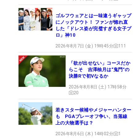
ゴルフウェアとは一味違うギャップ
にノックアウト！ ファンが惚れ直
した「ドレス姿が完璧すぎる女子プ
ロ」神10
2026年8月7日 (金) 19時45分
111
「欲が出せない」コースだか
らこそ 吉澤柚月は“鬼門”の
決勝Rで初Vなるか
2026年8月8日 (土) 17時58分
20
若きスター候補やメジャーハンター
も PGAプレーオフ争い、当落線
上の大物選手は？
2026年8月6日 (木) 14時02分
1