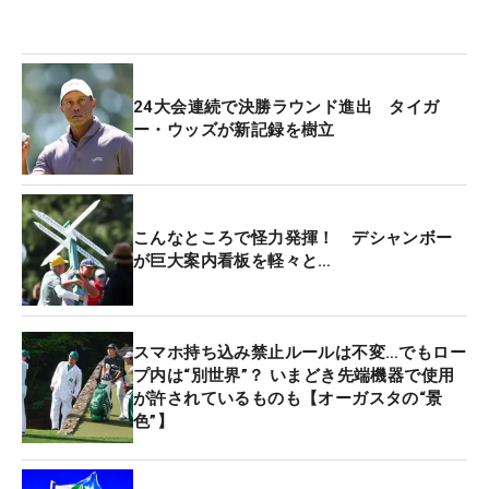
24大会連続で決勝ラウンド進出 タイガ
ー・ウッズが新記録を樹立
こんなところで怪力発揮！ デシャンボー
が巨大案内看板を軽々と…
スマホ持ち込み禁止ルールは不変…でもロー
プ内は“別世界”？ いまどき先端機器で使用
が許されているものも【オーガスタの“景
色”】