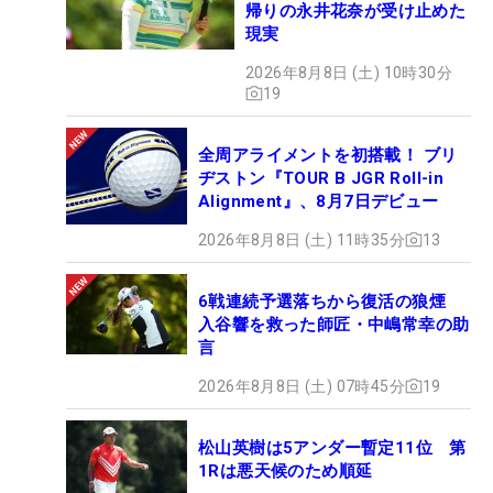
帰りの永井花奈が受け止めた
現実
2026年8月8日 (土) 10時30分
19
全周アライメントを初搭載！ ブリ
ヂストン『TOUR B JGR Roll-in
Alignment』、8月7日デビュー
2026年8月8日 (土) 11時35分
13
6戦連続予選落ちから復活の狼煙
入谷響を救った師匠・中嶋常幸の助
言
2026年8月8日 (土) 07時45分
19
松山英樹は5アンダー暫定11位 第
1Rは悪天候のため順延