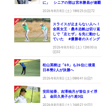
に」 シニアの部は宮本勝昌が連覇
2026年8月8日 (土) 18時25分
72
スライスが止まらない人へ！
全英女王・桑木志帆は切り返
しで「左ヒザ」を先に動かし
ていた #優勝者のスイング
2026年8月8日 (土) 12時00分
32
松山英樹は「69」も26位に後退
日本勢2人が決勝へ
2026年8月8日 (土) 08時41分
1
安田祐香、吉澤柚月が首位タイ浮
上 金田久美子が1差3位
2026年8月8日 (土) 16時21分
1