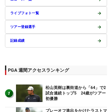
→
ライブフォト一覧
→
ツアー登録選手
→
記録成績
PGA 週間アクセスランキング
松山英樹は裏街道から「64」で2
1
試合連続トップ5 24歳がツアー
初優勝
プレーオフ進出をかけたラストマ