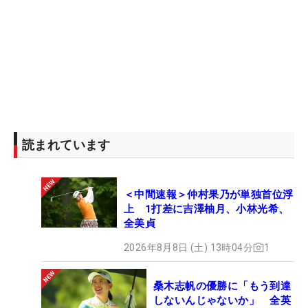
読まれています
＜中間速報＞仲村果乃が単独首位浮
上 1打差に吉澤柚月、小林光希、
全美貞
2026年8月8日 (土) 13時04分
1
桑木志帆の優勝に「もう到達
しないんじゃないか」 全英