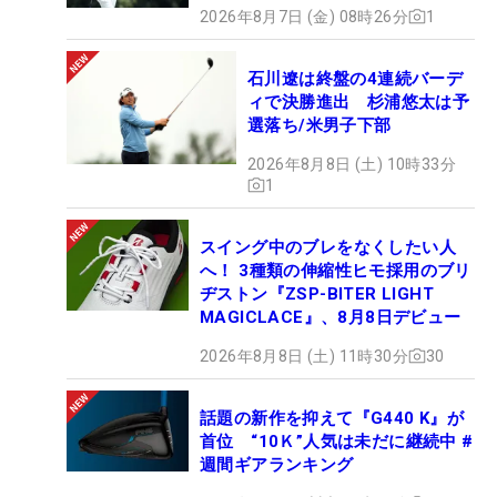
2026年8月7日 (金) 08時26分
1
石川遼は終盤の4連続バーデ
ィで決勝進出 杉浦悠太は予
選落ち/米男子下部
2026年8月8日 (土) 10時33分
1
スイング中のブレをなくしたい人
へ！ 3種類の伸縮性ヒモ採用のブリ
ヂストン『ZSP-BITER LIGHT
MAGICLACE』、8月8日デビュー
2026年8月8日 (土) 11時30分
30
話題の新作を抑えて『G440 K』が
首位 “10Ｋ”人気は未だに継続中 #
週間ギアランキング