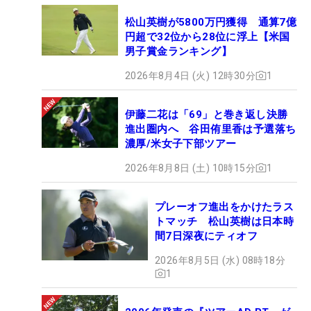
松山英樹が5800万円獲得 通算7億
円超で32位から28位に浮上【米国
男子賞金ランキング】
2026年8月4日 (火) 12時30分
1
伊藤二花は「69」と巻き返し決勝
進出圏内へ 谷田侑里香は予選落ち
濃厚/米女子下部ツアー
2026年8月8日 (土) 10時15分
1
プレーオフ進出をかけたラス
トマッチ 松山英樹は日本時
間7日深夜にティオフ
2026年8月5日 (水) 08時18分
1