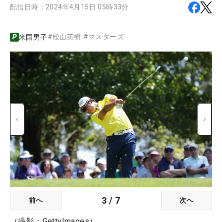
配信日時：
2024年4月15日 05時33分
#
松山英樹
#
マスターズ
米国男子
3
/
7
前へ
次へ
（撮影：GettyImages）