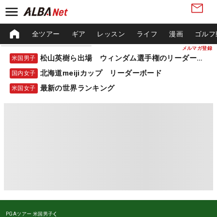
全ツアー
ギア
レッスン
ライフ
漫画
ゴルフ
メルマガ登録
松山英樹ら出場 ウィンダム選手権のリーダーボード
米国男子
北海道meijiカップ リーダーボード
国内女子
最新の世界ランキング
米国女子
PGAツアー
米国男子