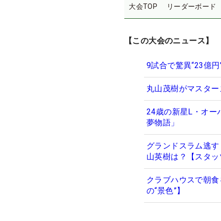
大会TOP
リーダーボード
【この大会のニュース】
9試合で驚異“23億
丸山茂樹がマスター
24歳の新星L・オー
夢物語」
グランドスラム逃す
山英樹は？【スタッ
クラブハウスで朝食
の“景色”】