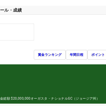
ール・成績
賞金ランキング
年間日程
ポイント
金総額
$20,000,000
オーガスタ・ナショナルGC（ジョージア州）