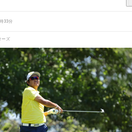
5時33分
ターズ