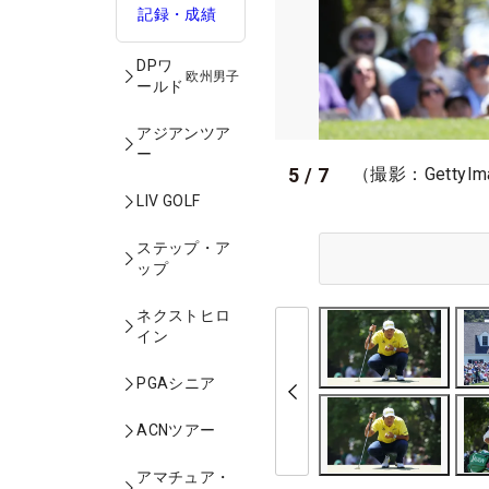
記録・成績
DPワ
欧州男子
ールド
アジアンツア
ー
5
/
7
（撮影：GettyIm
LIV GOLF
ステップ・ア
ップ
ネクストヒロ
イン
PGAシニア
ACNツアー
アマチュア・