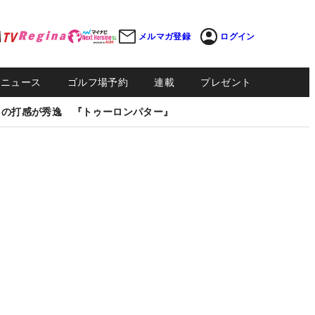
メルマガ登録
ログイン
Sニュース
ゴルフ場予約
連載
プレゼント
しの打感が秀逸 『トゥーロンパター』