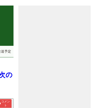
放送予定
「次の
コメン
ト