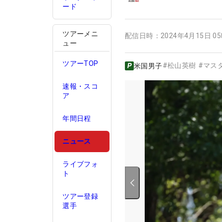
ード
ツアーメニ
配信日時：
2024年4月15日 0
ュー
ツアーTOP
#
松山英樹
#
マス
米国男子
速報・スコ
ア
年間日程
ニュース
ライブフォ
ト
ツアー登録
選手