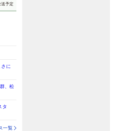
放送予定
まさに
抜群、松
スタ
ス一覧