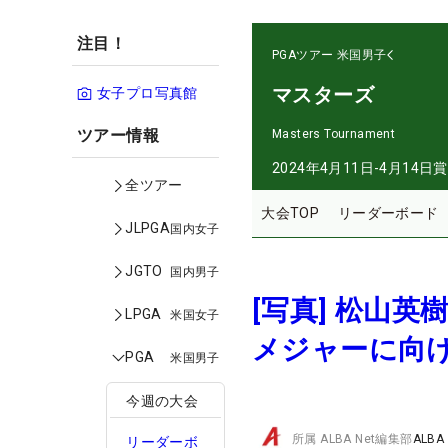
注目！
PGAツアー
米国男子
マスターズ
女子プロ写真館
ツアー情報
Masters Tournament
2024年4月11日-4月14日
賞
全ツアー
大会TOP
リーダーボード
JLPGA
国内女子
JGTO
国内男子
[写真] 松山
LPGA
米国女子
メジャーに向
PGA
米国男子
今週の大会
所属
ALBA Net編集部
ALBA
リーダーボ