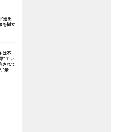
ンド進出
録を樹立
ルは不
”？ い
許されて
の“景