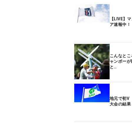
【LIVE】
ア速報中！
こんなとこ
ャンボーが
と…
地元で初V
大会の結果