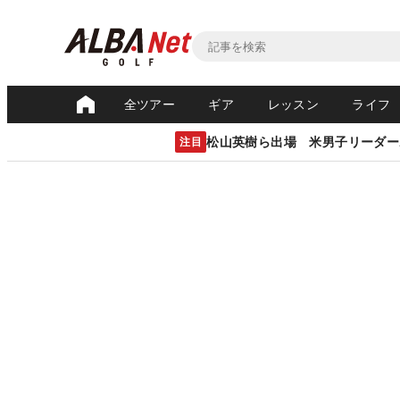
全ツアー
ギア
レッスン
ライフ
松山英樹ら出場 米男子リーダー
注目