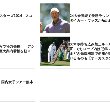
マスターズ2024 スコ
24大会連続で決勝ラウ
タイガー・ウッズが新記
スマホ持ち込み禁止ルー
ろで怪力発揮！ デシ
変…でもロープ内は“別世界
巨大案内看板を軽々
まどき先端機器で使用が
いるものも【オーガスタ
色”】
 国内女子ツアー熊本