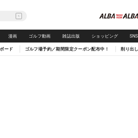
漫画
ゴルフ動画
雑誌出版
ショッピング
SN
ボード
ゴルフ場予約／期間限定クーポン配布中！
削り出