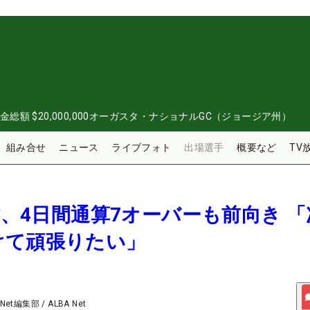
金総額
$20,000,000
オーガスタ・ナショナルGC（ジョージア州）
組み合せ
ニュース
ライブフォト
出場選手
概要など
TV
英樹、4日間通算7オーバーも前向き 
けて頑張りたい」
 Net編集部
/
ALBA Net