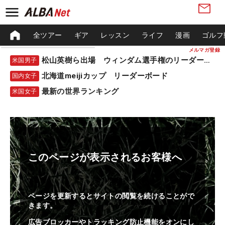
全ツアー
ギア
レッスン
ライフ
漫画
ゴルフ
メルマガ登録
松山英樹ら出場 ウィンダム選手権のリーダーボード
米国男子
北海道meijiカップ リーダーボード
国内女子
最新の世界ランキング
米国女子
このページが表示されるお客様へ
ページを更新するとサイトの閲覧を続けることがで
きます。
広告ブロッカーやトラッキング防止機能をオンにし