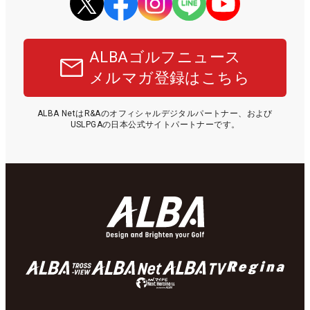
ALBAゴルフニュース
メルマガ登録はこちら
ALBA NetはR&Aのオフィシャルデジタルパートナー、および
USLPGAの日本公式サイトパートナーです。