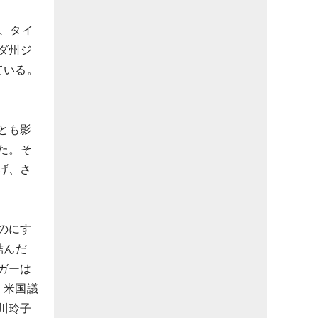
、タイ
ダ州ジ
ている。
とも影
た。そ
げ、さ
のにす
結んだ
ガーは
、米国議
川玲子