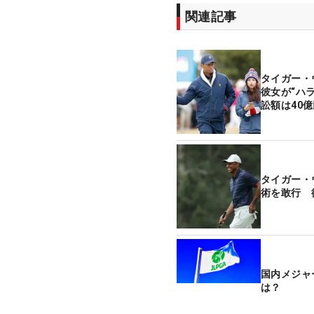
関連記事
タイガー・
彼女が“ハ
訟額は40
タイガー・
術を敢行 
国内メジャ
は？