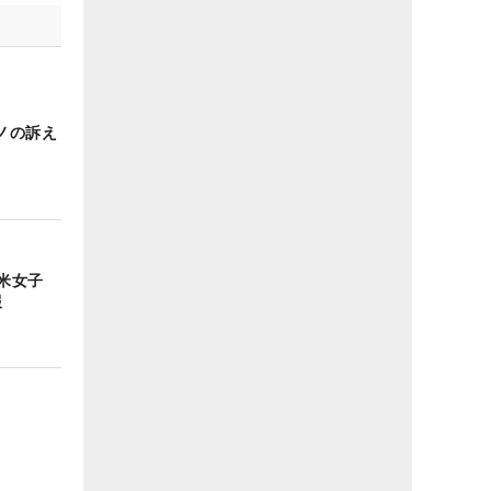
ノの訴え
！米女子
報