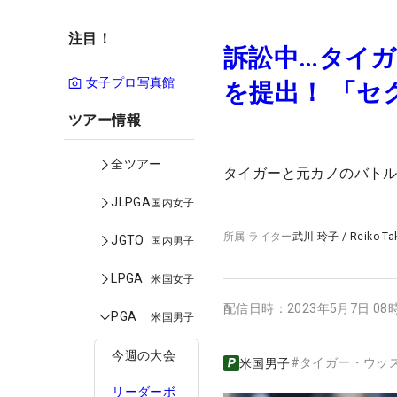
注目！
訴訟中…タイガ
女子プロ写真館
を提出！ 「セ
ツアー情報
全ツアー
タイガーと元カノのバトル
JLPGA
国内女子
所属
ライター
武川 玲子
/
Reiko T
JGTO
国内男子
LPGA
米国女子
配信日時：
2023年5月7日 08
PGA
米国男子
今週の大会
#
タイガー・ウッ
米国男子
リーダーボ