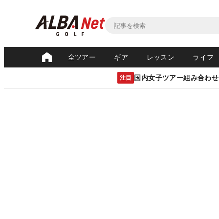
全ツアー
ギア
レッスン
ライフ
国内女子ツアー組み合わせ
注目