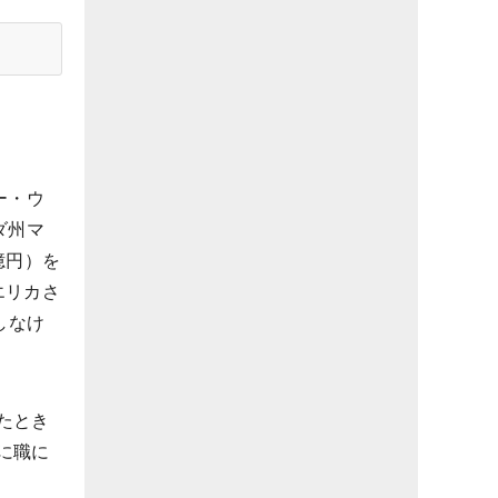
ー・ウ
ダ州マ
億円）を
エリカさ
しなけ
たとき
に職に