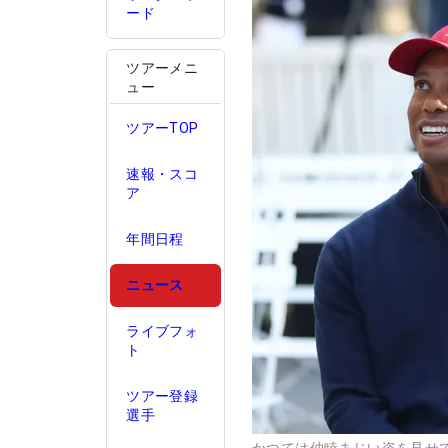
ード
ツアーメニ
ュー
ツアーTOP
速報・スコ
ア
年間日程
ニュース
ライブフォ
ト
ツアー登録
選手