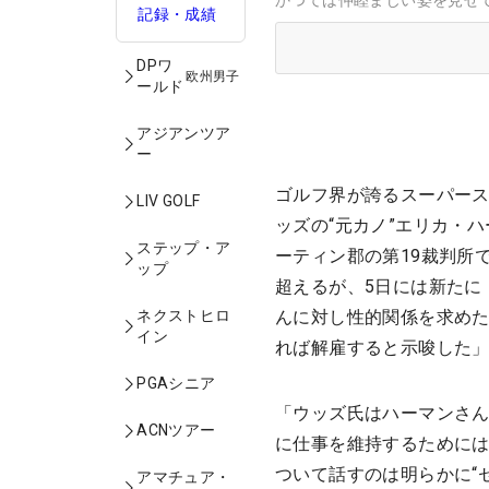
かつては仲睦まじい姿を見せていた
記録・成績
DPワ
欧州男子
ールド
アジアンツア
ー
ゴルフ界が誇るスーパース
LIV GOLF
ッズの“元カノ”エリカ・
ステップ・ア
ーティン郡の第19裁判所
ップ
超えるが、5日には新たに
ネクストヒロ
んに対し性的関係を求めた
イン
れば解雇すると示唆した
PGAシニア
「ウッズ氏はハーマンさ
ACNツアー
に仕事を維持するために
ついて話すのは明らかに“
アマチュア・