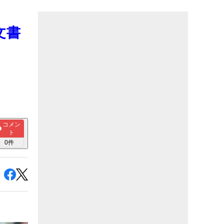
文書
コメン
ト
0
件