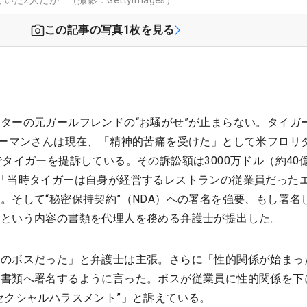
2人だが… （撮影：GettyImages）
この記事の写真
1
枚を見る
ターの元ガールフレンドの“お騒がせ”が止まらない。タイガ
ハーマンさんは現在、「精神的苦痛を受けた」として米フロリ
でタイガーを提訴している。その訴訟額は3000万ドル（約40
「当時タイガーは自身が経営するレストランの従業員だった
。そして“秘密保持契約”（NDA）への署名を強要、もし署名
」という内容の書類を代理人を務める弁護士が提出した。
んのボスだった」と弁護士は主張。さらに「性的関係が始まっ
は書類へ署名するように言った。ボスが従業員に性的関係を下
セクシャルハラスメント”」と訴えている。