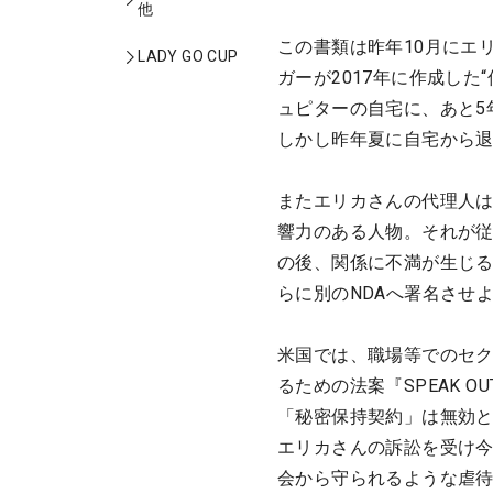
他
この書類は昨年10月にエ
LADY GO CUP
ガーが2017年に作成し
ュピターの自宅に、あと5
しかし昨年夏に自宅から
またエリカさんの代理人
響力のある人物。それが従
の後、関係に不満が生じ
らに別のNDAへ署名させ
米国では、職場等でのセ
るための法案『SPEAK 
「秘密保持契約」は無効
エリカさんの訴訟を受け今
会から守られるような虐