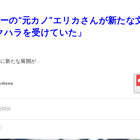
ーの“元カノ”エリカさんが新たな
クハラを受けていた」
に新たな展開が…
akekawa
時30分
ズ