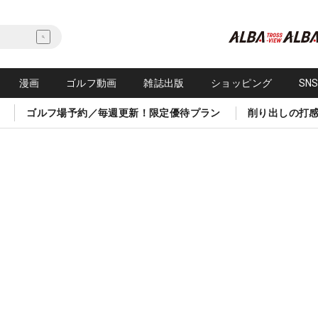
漫画
ゴルフ動画
雑誌出版
ショッピング
SN
ゴルフ場予約／毎週更新！限定優待プラン
削り出しの打