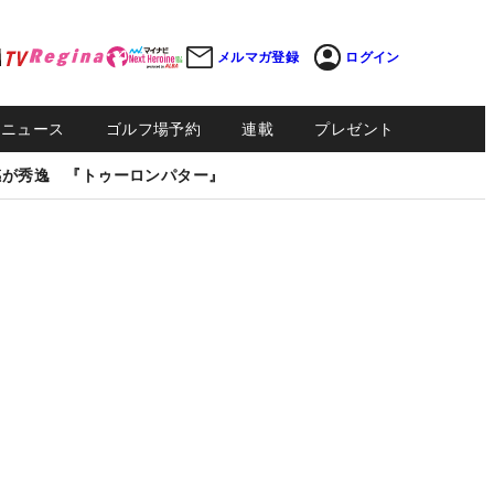
メルマガ登録
ログイン
Sニュース
ゴルフ場予約
連載
プレゼント
感が秀逸 『トゥーロンパター』