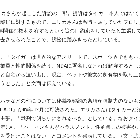
リカさんが起こした訴訟の一部。提訴はタイガー本人ではなく
た“信託”に対するもので、エリカさんは当時同居していたフロリ
年間住む権利を有するという旨の口約束をしていたと主張し
退去させられたことで、訴訟に踏みきったとしている。
は、「タイガーは世界的なアスリートで、スポーツ界でももっ
業員と性的関係を続け、NDAに署名しなければ解雇するとし
ると自宅から追い出し、現金、ペットや彼女の所有物を取り上
ようとした」と文面は伝えている。
クハラなどの件については秘義務契約の条項が強制力のないも
OUT ACT』が昨年12月に可決された。エリカさんはタイガーと
と主張。「裁判で明らかにされるべき」としている。なおタイ
年3月、「ハーマンさんがハラスメント、性的暴力の被害や
待を受けたことはない」とコメントを発表している。（文・武