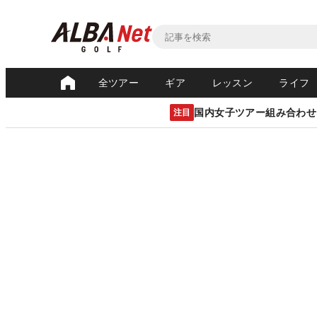
全ツアー
ギア
レッスン
ライフ
国内女子ツアー組み合わせ
注目