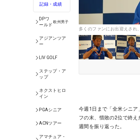
記録・成績
DPワ
欧州男子
ールド
多くのファンにお出迎えされ、
アジアンツア
ー
LIV GOLF
ステップ・ア
ップ
ネクストヒロ
イン
今週1日まで「全米シニア
PGAシニア
フの末、惜敗の2位で終え
ACNツアー
週間を振り返った。
アマチュア・