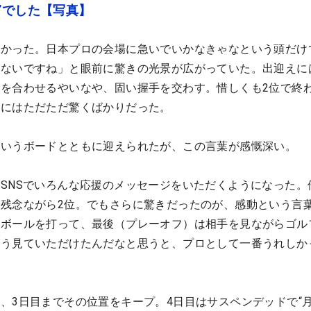
”でした【写真】
なかった。日本プロの会場に急いでいかなきゃなという頭だけ
れないですね」と眼前に驚きの光景が広がっていた。出迎えに
を合わせるやいなや、固い握手を交わす。惜しくも2位で終
さにはただただ驚くばかりだった。
というボードとともに迎えられたが、この言葉が感慨深い。
SNSでいろんな応援のメッセージをいただくようになった。
残念ながら2位。でもさらに驚きだったのが、感動という言
にボールを打って、最後（プレーオフ）は相手を見ながらゴル
そう見ていただけたんだなと思うと、プロとして一番うれしか
、3日目までその位置をキープ。4日目はサスペンデッドで“