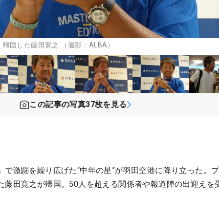
帰国した藤田寛之 （撮影：ALBA）
この記事の写真
37
枚を見る
」で激闘を繰り広げた“中年の星”が羽田空港に降り立った。
た藤田寛之が帰国。50人を超える関係者や報道陣の出迎えを