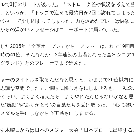
ールで3打のリードがあった。「ストローク差や状況を考えて
」というが、「トップで迎える最終日が2回も訪れてしまっ
レッシャーで少し固まってしまった。力を込めたプレーは快挙
ンからの温かいメッセージはニューポートに届いていた。
した2005年「全英オープン」から、メジャーはこれで19回
時の41位。そんななか、2年連続の出場となった全米シニア
ングランド）とのプレーオフまで進んだ。
ャーのタイトルを取るんだなと思うと、いままで30位以内に
不思議な空間でした」。惜敗に悔しさをにじませるも、「残念
分くらい。よくよく考えたら、よくやれたんじゃないかなと思
た“感動”や“ありがとう”の言葉たちを受け取った。「心に響
銀メダルを手にしながら充実感もにじませる。
あす木曜日からは日本のメジャー大会「日本プロ」に出場する