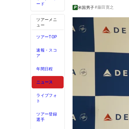
ード
#
藤田寛之
米国男子
ツアーメニ
ュー
ツアーTOP
速報・スコ
ア
年間日程
ニュース
ライブフォ
ト
ツアー登録
選手