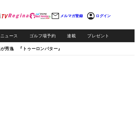
メルマガ登録
ログイン
Sニュース
ゴルフ場予約
連載
プレゼント
感が秀逸 『トゥーロンパター』