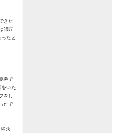
できた
は師匠
わったと
優勝で
葉をいた
フをし
ったで
月曜決