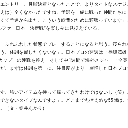
のエントリー。月曜決着となったことで、よりタイトなスケジ
考えは）全くなかったですね。予選を一緒に戦った仲間たちに
たくて予選から出た。こういう瞬間のために頑張っています」
ルファー日本一決定戦”を楽しみに見据えている。
。「ふわふわした状態でプレーすることになると思う。寝られ
違う。体調を崩したくないな」。日本プロの翌週は「長嶋茂雄
ガサミーカップ」の連戦を控え、そして中1週間で海外メジャー「全
定だ。まずは体調を第一に、注目度がより一層増した日本プロ
です。強いアイテムを持って帰ってきたわけではないし（笑）
できないタイプなんですよ」。どこまでも控えめな55歳は、
た。（文・笠井あかり）