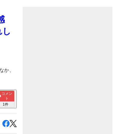
感
れし
なか、
コメン
ト
1
件