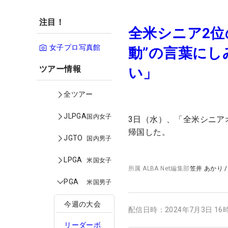
注目！
全米シニア2位
女子プロ写真館
動”の言葉に
ツアー情報
い」
全ツアー
JLPGA
国内女子
3日（水）、「全米シニア
帰国した。
JGTO
国内男子
LPGA
米国女子
所属
ALBA Net編集部
笠井 あかり
PGA
米国男子
今週の大会
配信日時：
2024年7月3日 16
リーダーボ