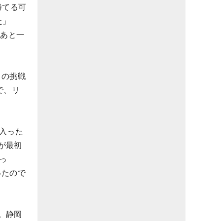
勝てる可
た」
にあと一
目の挑戦
で、リ
入った
が最初
っ
いたので
。静岡