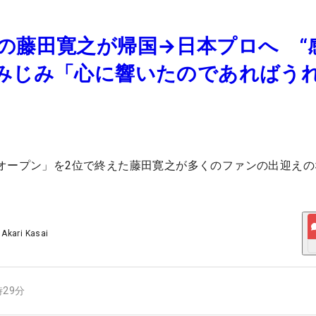
の藤田寛之が帰国→日本プロへ “
しみじみ「心に響いたのであればう
オープン」を2位で終えた藤田寛之が多くのファンの出迎えの
/
Akari Kasai
時29分