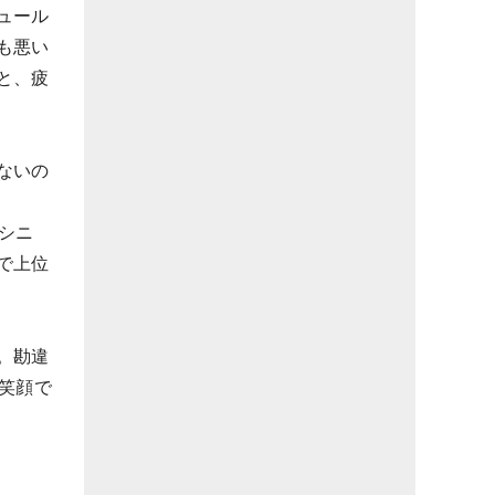
ュール
も悪い
と、疲
ないの
英シニ
で上位
。勘違
笑顔で