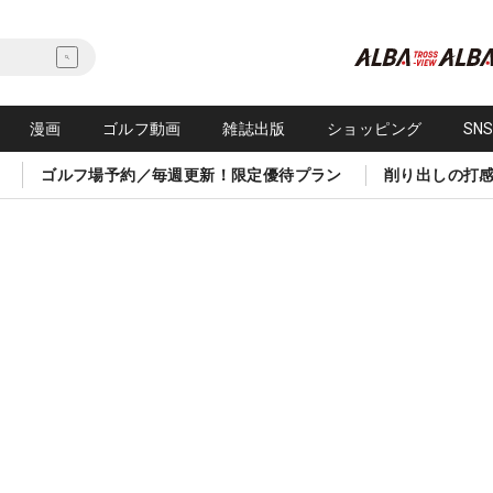
漫画
ゴルフ動画
雑誌出版
ショッピング
SN
ゴルフ場予約／毎週更新！限定優待プラン
削り出しの打