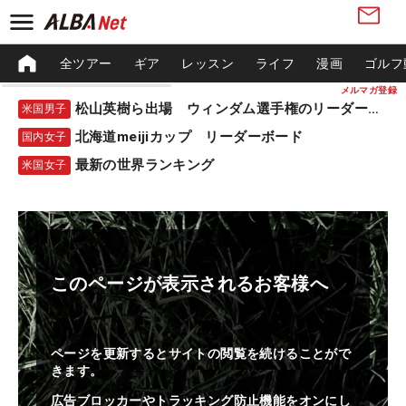
全ツアー
ギア
レッスン
ライフ
漫画
ゴルフ
メルマガ登録
松山英樹ら出場 ウィンダム選手権のリーダーボード
米国男子
北海道meijiカップ リーダーボード
国内女子
最新の世界ランキング
米国女子
このページが表示されるお客様へ
ページを更新するとサイトの閲覧を続けることがで
きます。
広告ブロッカーやトラッキング防止機能をオンにし