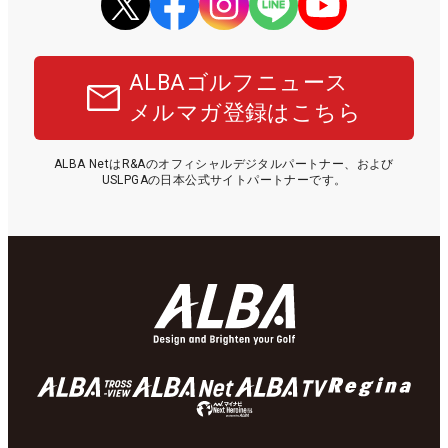
ALBAゴルフニュース
メルマガ登録はこちら
ALBA NetはR&Aのオフィシャルデジタルパートナー、および
USLPGAの日本公式サイトパートナーです。