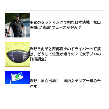
不変のセッティングで挑む日本決戦 松山
英樹は“直線”フェースが好み？
渋野日向子と西郷真央のドライバーの打痕
は、どうして位置が違うの？【女子プロの
打痕調査】
渋野、原ら出場！ 国内女子ツアー組み合
わせ