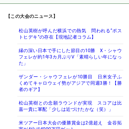
【この大会のニュース】
松山英樹が呼んだ横浜での熱気 問われる“ポス
トヒデキ”の存在【現地記者コラム】
縁の深い日本で手にした節目の10勝 X・シャウ
フェレが約1年3カ月ぶりV「素晴らしい年になっ
た」
ザンダー・シャウフェレが10勝目 日米女子ふ
くめてキャロウェイ勢がアジアで同週3勝！【勝
者のギア】
松山英樹との念願ラウンドが実現 スコアは比
嘉一貴に軍配「少しは近づけたかな（笑）」
米ツアー日本大会の優勝賞金は2億超え 金谷拓