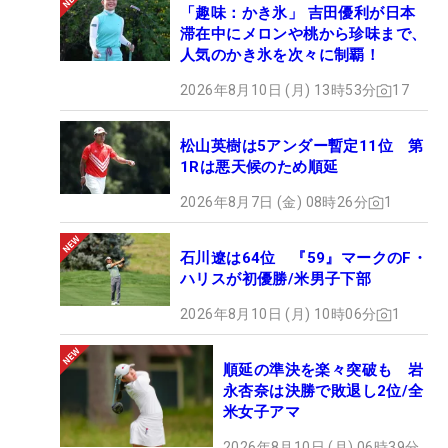
「趣味：かき氷」 吉田優利が日本
滞在中にメロンや桃から珍味まで、
人気のかき氷を次々に制覇！
2026年8月10日 (月) 13時53分
17
松山英樹は5アンダー暫定11位 第
1Rは悪天候のため順延
2026年8月7日 (金) 08時26分
1
石川遼は64位 『59』マークのF・
ハリスが初優勝/米男子下部
2026年8月10日 (月) 10時06分
1
順延の準決を楽々突破も 岩
永杏奈は決勝で敗退し2位/全
米女子アマ
2026年8月10日 (月) 06時39分