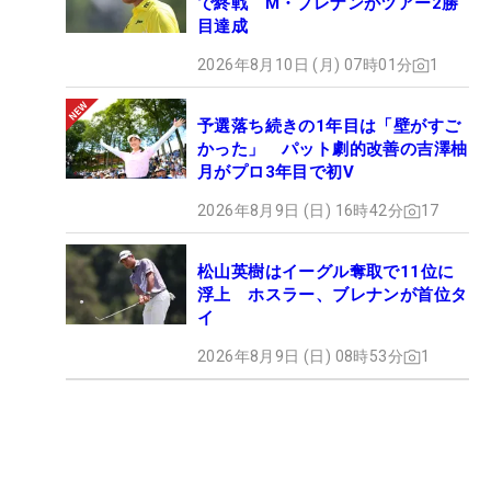
で終戦 M・ブレナンがツアー2勝
目達成
2026年8月10日 (月) 07時01分
1
予選落ち続きの1年目は「壁がすご
かった」 パット劇的改善の吉澤柚
月がプロ3年目で初V
2026年8月9日 (日) 16時42分
17
松山英樹はイーグル奪取で11位に
浮上 ホスラー、ブレナンが首位タ
イ
2026年8月9日 (日) 08時53分
1