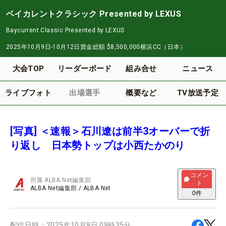
ベイカレントクラシック Presented by LEXUS
Baycurrent Classic Presented by LEXUS
2025年10月9日-10月12日
賞金総額
$8,500,000
横浜CC（日本）
大会TOP
リーダーボード
組み合せ
ニュース
ライブフォト
出場選手
概要など
TV放送予定
[写真] ＜速報＞石川遼は前半3オーバーで折
り返し 日本勢トップは小西たかのり
コメン
所属
ALBA Net編集部
ト
ALBA Net編集部
/
ALBA Net
0
件
配信日時：
2025年10月9日 09時35分