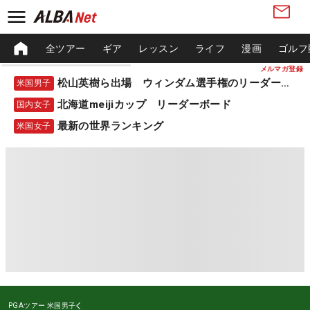
全ツアー
ギア
レッスン
ライフ
漫画
ゴルフ
メルマガ登録
松山英樹ら出場 ウィンダム選手権のリーダーボード
米国男子
北海道meijiカップ リーダーボード
国内女子
最新の世界ランキング
米国女子
PGAツアー
米国男子