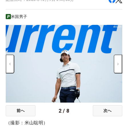
米国男子
2
/
8
前へ
次へ
（撮影：米山聡明）