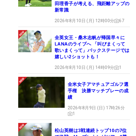
田理香子が考える、飛距離アップの
新常識
2026年8月10日 (月) 12時00分
67
全英女王・桑木志帆が帰国早々に
LANAのライブへ 「叫びまくって
歌いまくって」バックステージでは
嬉しい2ショットも！
2026年8月10日 (月) 14時09分
1
全米女子アマチュアゴルフ選
手権 決勝マッチプレーの成
績
2026年8月9日 (日) 17時26分
1
松山英樹は3戦連続トップ10の7位