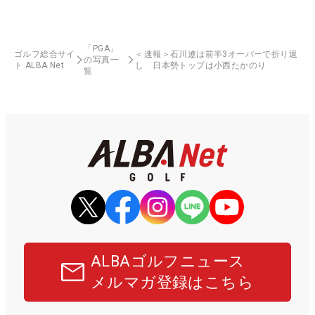
「PGA」
ゴルフ総合サイ
＜速報＞石川遼は前半3オーバーで折り返
の写真一
ト ALBA Net
し 日本勢トップは小西たかのり
覧
ALBAゴルフニュース
メルマガ登録はこちら