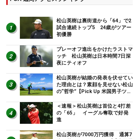
松山英樹は裏街道から「64」で2
1
試合連続トップ5 24歳がツアー
初優勝
プレーオフ進出をかけたラストマ
2
ッチ 松山英樹は日本時間7日深
夜にティオフ
松山英樹が結婚の発表を伏せてい
3
た理由とは？素顔を見せない松山
の“哲学”【Pick Up 米国男子ツア
ー十大ニュース】
＜速報＞松山英樹は首位と4打差
4
の「65」 イーグル奪取で好発
進
松山英樹が7000万円獲得 通算7