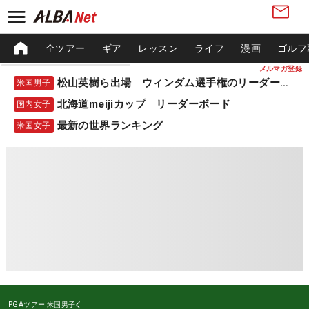
全ツアー
ギア
レッスン
ライフ
漫画
ゴルフ
メルマガ登録
松山英樹ら出場 ウィンダム選手権のリーダーボード
米国男子
北海道meijiカップ リーダーボード
国内女子
最新の世界ランキング
米国女子
PGAツアー
米国男子