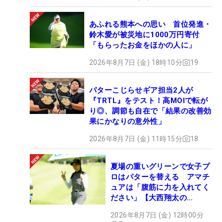
あふれる熊本への思い 首位発進・
鈴木愛が被災地に1000万円寄付
「もらったお金をほかの人に」
2026年8月7日 (金) 18時10分
19
パターこじらせギア担当2人が
『TRTL』をテスト！高MOIで転が
り◎、調節も自在で「結果の改善効
果にかなりの意外性」
2026年8月7日 (金) 11時15分
18
夏場の重いグリーンで女子プ
ロはパターを替える アマチ
ュアは「腹筋に力を入れてく
ださい」【大西翔太の
HOTSHOT】
2026年8月7日 (金) 12時00分