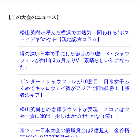
【この大会のニュース】
松山英樹が呼んだ横浜での熱気 問われる“ポス
トヒデキ”の存在【現地記者コラム】
縁の深い日本で手にした節目の10勝 X・シャウ
フェレが約1年3カ月ぶりV「素晴らしい年になっ
た」
ザンダー・シャウフェレが10勝目 日米女子ふ
くめてキャロウェイ勢がアジアで同週3勝！【勝
者のギア】
松山英樹との念願ラウンドが実現 スコアは比
嘉一貴に軍配「少しは近づけたかな（笑）」
米ツアー日本大会の優勝賞金は2億超え 金谷拓