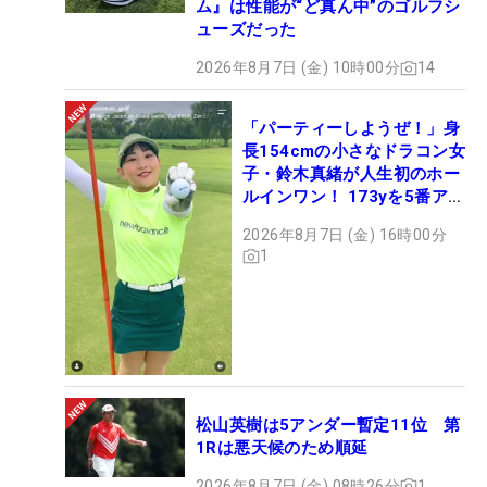
ム』は性能が“ど真ん中”のゴルフシ
ューズだった
2026年8月7日 (金) 10時00分
14
「パーティーしようぜ！」身
長154cmの小さなドラコン女
子・鈴木真緒が人生初のホー
ルインワン！ 173yを5番アイ
アンで会心のショット
2026年8月7日 (金) 16時00分
1
松山英樹は5アンダー暫定11位 第
1Rは悪天候のため順延
2026年8月7日 (金) 08時26分
1