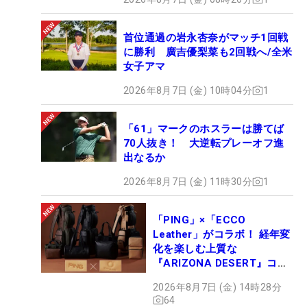
首位通過の岩永杏奈がマッチ1回戦
に勝利 廣吉優梨菜も2回戦へ/全米
女子アマ
2026年8月7日 (金) 10時04分
1
「61」マークのホスラーは勝てば
70人抜き！ 大逆転プレーオフ進
出なるか
2026年8月7日 (金) 11時30分
1
「PING」×「ECCO
Leather」がコラボ！ 経年変
化を楽しむ上質な
『ARIZONA DESERT』コレ
クション、9月15日限定デビ
2026年8月7日 (金) 14時28分
ュー
64