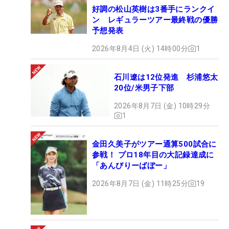
好調の松山英樹は3番手にランクイ
ン レギュラーツアー最終戦の優勝
予想発表
2026年8月4日 (火) 14時00分
1
石川遼は12位発進 杉浦悠太
20位/米男子下部
2026年8月7日 (金) 10時29分
1
金田久美子がツアー通算500試合に
参戦！ プロ18年目の大記録達成に
「あんびりーばぼー」
2026年8月7日 (金) 11時25分
19