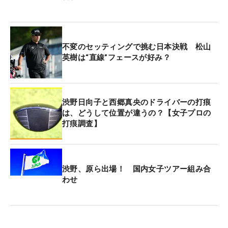
不変のセッティングで挑む日本決戦 松山
英樹は“直線”フェースが好み？
渋野日向子と西郷真央のドライバーの打痕
は、どうして位置が違うの？【女子プロの
打痕調査】
渋野、原ら出場！ 国内女子ツアー組み合
わせ