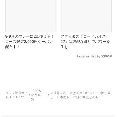
8-9月のプレーに2回使える！
アディダス『コードカオス
コース限定2,000円クーポン
27』は強烈な蹴りでパワーを
配布中！
生む
Recommended by
「PGA」
ゴルフ総合サイ
＜速報＞石川遼は前半3オーバーで折り返
の写真一
ト ALBA Net
し 日本勢トップは小西たかのり
覧