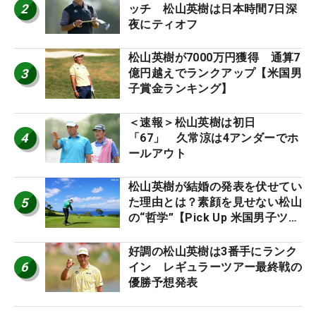
2
ッチ 松山英樹は日本時間7日深
夜にティオフ
松山英樹が7000万円獲得 通算7
3
億円越えでランクアップ【米国男
子賞金ランキング】
＜速報＞松山英樹は初日
4
「67」 久常涼は4アンダーでホ
ールアウト
松山英樹が結婚の発表を伏せてい
5
た理由とは？素顔を見せない松山
の“哲学”【Pick Up 米国男子ツア
ー十大ニュース】
好調の松山英樹は3番手にランク
6
イン レギュラーツアー最終戦の
優勝予想発表