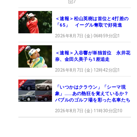
7
＜速報＞松山英樹は首位と4打差の
「65」 イーグル奪取で好発進
2026年8月7日 (金) 06時59分
1
＜速報＞入谷響が単独首位 永井花
奈、金田久美子ら1差追走
2026年8月7日 (金) 12時42分
1
「いつかはクラウン」「シーマ現
象」……あの熱狂を覚えているか？
バブルのゴルフ場を彩った名車たち
2026年8月7日 (金) 11時30分
10