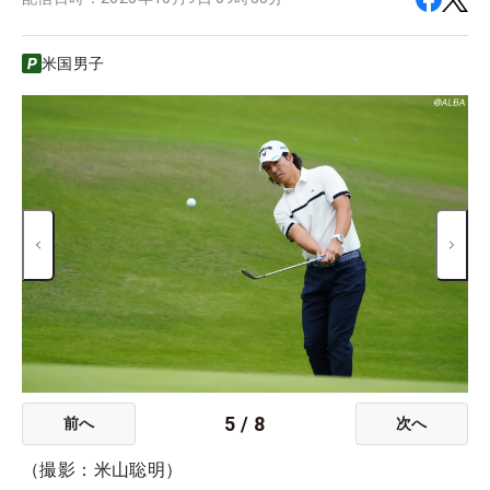
米国男子
5
/
8
前へ
次へ
（撮影：米山聡明）