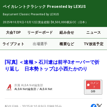
ベイカレントクラシック Presented by LEXUS
Baycurrent Classic Presented by LEXUS
2025年10月9日-10月12日
賞金総額
$8,500,000
横浜CC（日本）
大会TOP
リーダーボード
組み合せ
ニュース
ライブフォト
出場選手
概要など
TV放送予定
[写真] ＜速報＞石川遼は前半3オーバーで折
り返し 日本勢トップは小西たかのり
コメン
所属
ALBA Net編集部
ト
ALBA Net編集部
/
ALBA Net
0
件
配信日時：
2025年10月9日 09時35分