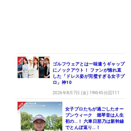
ゴルフウェアとは一味違うギャップ
にノックアウト！ ファンが惚れ直
した「ドレス姿が完璧すぎる女子プ
ロ」神10
2026年8月7日 (金) 19時45分
111
女子プロたちが過ごしたオー
プンウィーク 堀琴音は人生
初の…！ 六車日那乃は新幹線
でとんぼ返り…！