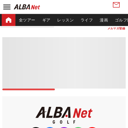
全ツアー
ギア
レッスン
ライフ
漫画
ゴルフ
メルマガ登録