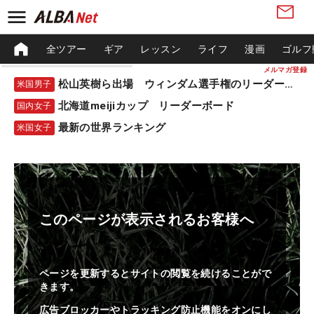
全ツアー
ギア
レッスン
ライフ
漫画
ゴルフ
メルマガ登録
松山英樹ら出場 ウィンダム選手権のリーダーボード
米国男子
北海道meijiカップ リーダーボード
国内女子
最新の世界ランキング
米国女子
このページが表示されるお客様へ
ページを更新するとサイトの閲覧を続けることがで
きます。
広告ブロッカーやトラッキング防止機能をオンにし