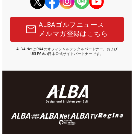
ALBAゴルフニュース
メルマガ登録はこちら
ALBA NetはR&Aのオフィシャルデジタルパートナー、および
USLPGAの日本公式サイトパートナーです。