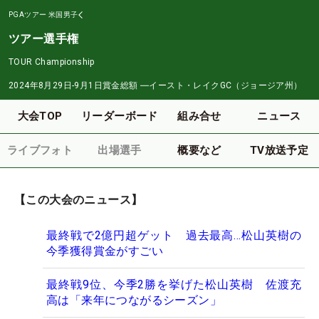
PGAツアー
米国男子
ツアー選手権
TOUR Championship
2024年8月29日-9月1日
賞金総額
―
イースト・レイクGC（ジョージア州）
大会TOP
リーダーボード
組み合せ
ニュース
ライブフォト
出場選手
概要など
TV放送予定
【この大会のニュース】
最終戦で2億円超ゲット 過去最高…松山英樹の
今季獲得賞金がすごい
最終戦9位、今季2勝を挙げた松山英樹 佐渡充
高は「来年につながるシーズン」