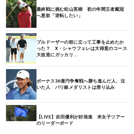
最終戦に挑む松山英樹 初の年間王者戴冠
へ意欲「逆転したい」
ブルドーザーの前に立って工事を止めたか
った？ X・シャウフェレは大得意のコース
大改造にガッカリ…
ボーナス36億円争奪戦へ勝ち進んだ人、泣
いた人 パリ銀メダリストは滑り込み
【LIVE】吉田優利が好発進 米女子ツアー
のリーダーボード