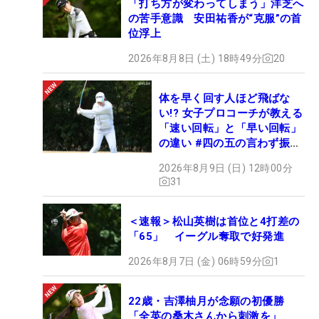
「打ち方が変わってしまう」洋芝へ
の苦手意識 安田祐香が“克服”の首
位浮上
2026年8月8日 (土) 18時49分
20
体を早く回す人ほど飛ばな
い!? 女子プロコーチが教える
「速い回転」と「早い回転」
の違い #四の五の言わず振り
氣れ
2026年8月9日 (日) 12時00分
31
＜速報＞松山英樹は首位と4打差の
「65」 イーグル奪取で好発進
2026年8月7日 (金) 06時59分
1
22歳・吉澤柚月が念願の初優勝
「全英の桑木さんから刺激を」