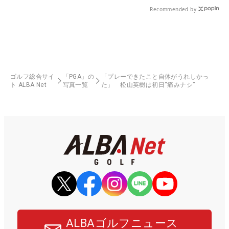
Recommended by
ゴルフ総合サイ
「PGA」の
「プレーできたこと自体がうれしかっ
ト ALBA Net
写真一覧
た」 松山英樹は初日“痛みナシ”
ALBAゴルフニュース