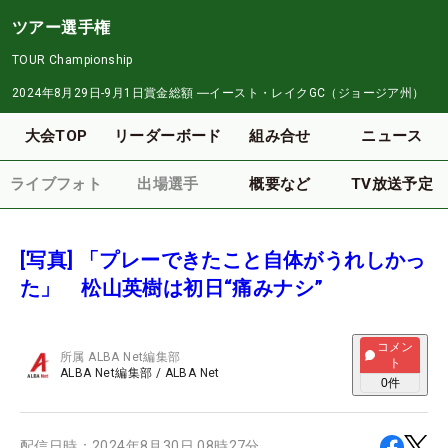
ツアー選手権
TOUR Championship
2024年8月29日-9月1日
賞金総額
―
イースト・レイクGC（ジョージア州）
大会TOP
リーダーボード
組み合せ
ニュース
ライブフォト
出場選手
概要など
TV放送予定
[写真] 「プレーできたこと自体がうれしかっ
た」 松山英樹は初日“痛みナシ”
コメン
所属
ALBA Net編集部
ト
ALBA Net編集部
/
ALBA Net
0
件
配信日時：
2024年8月30日 08時27分