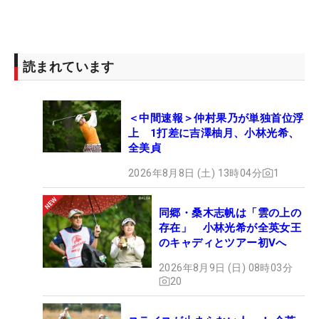
読まれています
＜中間速報＞仲村果乃が単独首位浮
上 1打差に吉澤柚月、小林光希、
全美貞
2026年8月8日 (土) 13時04分
1
同郷・桑木志帆は「雲の上の
存在」 小林光希が全英女王
のキャディとツアー初Vへ
2026年8月9日 (日) 08時03分
20