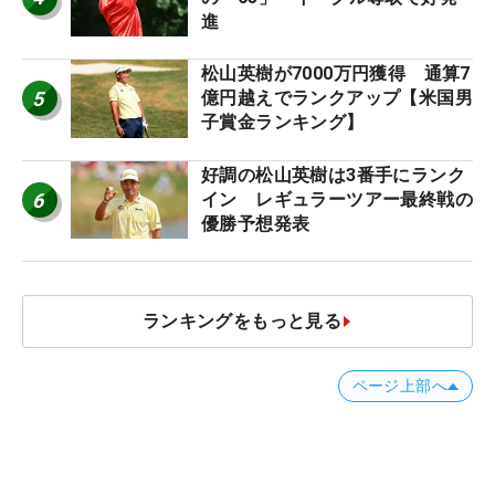
進
松山英樹が7000万円獲得 通算7
5
億円越えでランクアップ【米国男
子賞金ランキング】
好調の松山英樹は3番手にランク
6
イン レギュラーツアー最終戦の
優勝予想発表
ランキングをもっと見る
ページ上部へ