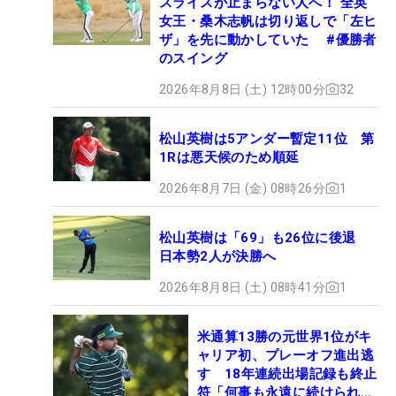
スライスが止まらない人へ！ 全英
女王・桑木志帆は切り返しで「左ヒ
ザ」を先に動かしていた #優勝者
のスイング
2026年8月8日 (土) 12時00分
32
松山英樹は5アンダー暫定11位 第
1Rは悪天候のため順延
2026年8月7日 (金) 08時26分
1
松山英樹は「69」も26位に後退
日本勢2人が決勝へ
2026年8月8日 (土) 08時41分
1
米通算13勝の元世界1位がキ
ャリア初、プレーオフ進出逃
す 18年連続出場記録も終止
符「何事も永遠に続けられな