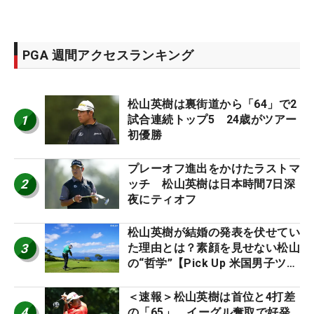
PGA 週間アクセスランキング
松山英樹は裏街道から「64」で2
1
試合連続トップ5 24歳がツアー
初優勝
プレーオフ進出をかけたラストマ
2
ッチ 松山英樹は日本時間7日深
夜にティオフ
松山英樹が結婚の発表を伏せてい
3
た理由とは？素顔を見せない松山
の“哲学”【Pick Up 米国男子ツア
ー十大ニュース】
＜速報＞松山英樹は首位と4打差
4
の「65」 イーグル奪取で好発