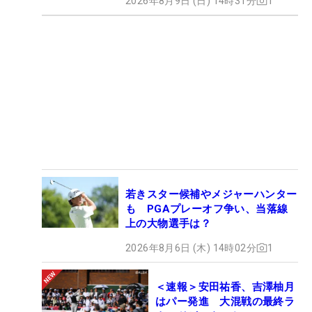
2026年8月9日 (日) 14時31分
1
若きスター候補やメジャーハンター
も PGAプレーオフ争い、当落線
上の大物選手は？
2026年8月6日 (木) 14時02分
1
＜速報＞安田祐香、吉澤柚月
はパー発進 大混戦の最終ラ