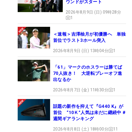
ウンドがスタート
2026年8月9日 (日) 09時28分
1
＜速報＞吉澤柚月が初優勝へ 単独
首位でラスト3ホール突入
2026年8月9日 (日) 13時04分
1
「61」マークのホスラーは勝てば
70人抜き！ 大逆転プレーオフ進
出なるか
2026年8月7日 (金) 11時30分
1
話題の新作を抑えて『G440 K』が
首位 “10Ｋ”人気は未だに継続中 #
週間ギアランキング
2026年8月8日 (土) 18時00分
11