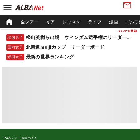
全ツアー
ギア
レッスン
ライフ
漫画
ゴルフ
メルマガ登録
松山英樹ら出場 ウィンダム選手権のリーダーボード
米国男子
北海道meijiカップ リーダーボード
国内女子
最新の世界ランキング
米国女子
PGAツアー
米国男子