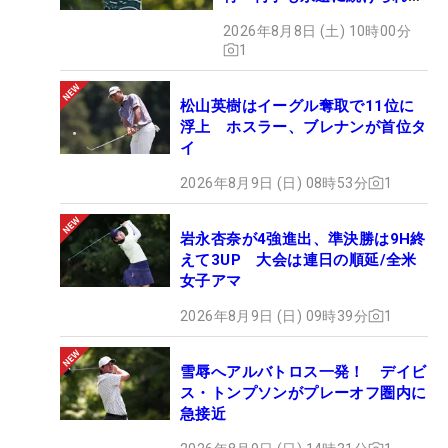
い」
2026年8月8日 (土) 10時00分
1
松山英樹はイーグル奪取で11位に
浮上 ホスラー、ブレナンが首位タ
イ
2026年8月9日 (日) 08時53分
1
岩永杏奈が4強進出、準決勝は9H終
えて3UP 大会は連日の順延/全米
女子アマ
2026年8月9日 (日) 09時39分
1
雪辱へアルバトロス一発！ デイビ
ス・トンプソンがプレーオフ圏内に
急接近