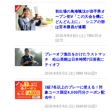
初出場の鳥海颯汰が岩手県オ
ープン初V「この大会を機に
どんどん上に」 シニアの部
は宮本勝昌が連覇
2026年8月8日 (土) 18時25分
72
プレーオフ進出をかけたラストマッ
チ 松山英樹は日本時間7日深夜に
ティオフ
2026年8月5日 (水) 08時18分
1
2組7名以上のプレーに使える！対
象コース限定4,000円分クーポン配
布中！
2026年8月9日 (日) 06時00分
1