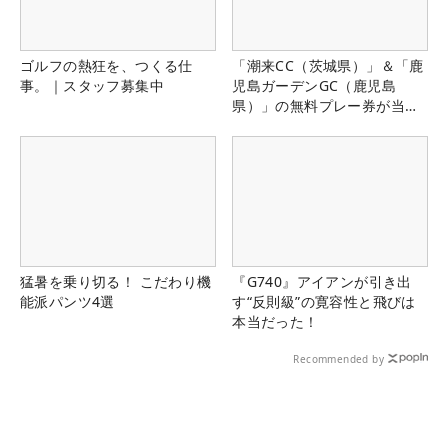
ゴルフの熱狂を、つくる仕
「潮来CC（茨城県）」＆「鹿
事。｜スタッフ募集中
児島ガーデンGC（鹿児島
県）」の無料プレー券が当た
る！！
猛暑を乗り切る！ こだわり機
『G740』アイアンが引き出
能派パンツ4選
す“反則級”の寛容性と飛びは
本当だった！
Recommended by