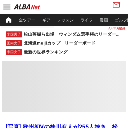
全ツアー
ギア
レッスン
ライフ
漫画
ゴルフ
メルマガ登録
松山英樹ら出場 ウィンダム選手権のリーダーボード
米国男子
北海道meijiカップ リーダーボード
国内女子
最新の世界ランキング
米国女子
[写真] 欧州初Vの桂川有人が255人抜き 松