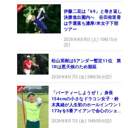
伊藤二花は「69」と巻き返し
決勝進出圏内へ 谷田侑里香
は予選落ち濃厚/米女子下部
ツアー
2026年8月8日 (土) 10時15分
1
松山英樹は5アンダー暫定11位 第
1Rは悪天候のため順延
2026年8月7日 (金) 08時26分
1
「パーティーしようぜ！」身長
154cmの小さなドラコン女子・鈴
木真緒が人生初のホールインワン！
173yを5番アイアンで会心のショッ
ト
2026年8月7日 (金) 16時00分
1