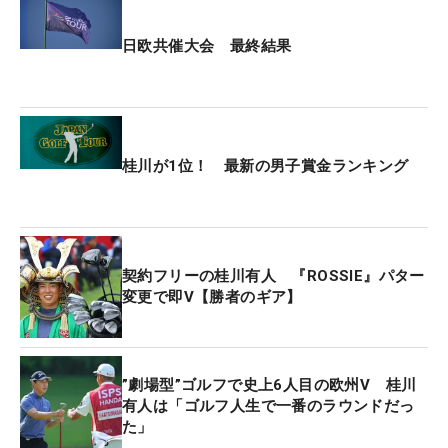
日欧共催大会 最終結果
桂川が1位！ 最新の男子賞金ランキング
契約フリーの桂川有人 『ROSSIE』パター
変更で即V【勝者のギア】
”劇場型”ゴルフで史上6人目の欧州V 桂川
有人は「ゴルフ人生で一番のラウンドだっ
た」