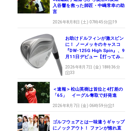
入谷響を救った師匠・中嶋常幸の助
言
2026年8月8日 (土) 07時45分
19
お助けドルフィンが激スピン
に！ ノーメッキのキャスコ
『DW-125G High Spin』、9
月11日デビュー【打ってみ
た】
2026年8月7日 (金) 18時36分
33
＜速報＞松山英樹は首位と4打差の
「65」 イーグル奪取で好発進
2026年8月7日 (金) 06時59分
1
ゴルフウェアとは一味違うギャップ
にノックアウト！ ファンが惚れ直