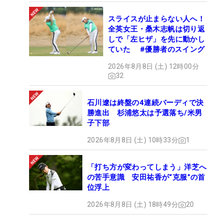
スライスが止まらない人へ！
全英女王・桑木志帆は切り返
しで「左ヒザ」を先に動かし
ていた #優勝者のスイング
2026年8月8日 (土) 12時00分
32
石川遼は終盤の4連続バーディで決
勝進出 杉浦悠太は予選落ち/米男
子下部
2026年8月8日 (土) 10時33分
1
「打ち方が変わってしまう」洋芝へ
の苦手意識 安田祐香が“克服”の首
位浮上
2026年8月8日 (土) 18時49分
20