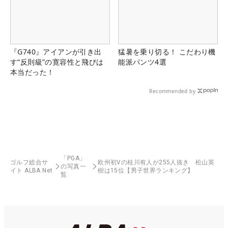
『G740』アイアンが引き出
猛暑を乗り切る！ こだわり機
す“反則級”の寛容性と飛びは
能派パンツ4選
本当だった！
Recommended by
「PGA」
ゴルフ総合サ
欧州初Vの桂川有人が255人抜き 松山英
の写真一
イト ALBA Net
樹は15位【男子世界ランキング】
覧