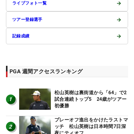
→
ライブフォト一覧
→
ツアー登録選手
→
記録成績
PGA 週間アクセスランキング
松山英樹は裏街道から「64」で2
1
試合連続トップ5 24歳がツアー
初優勝
プレーオフ進出をかけたラストマ
2
ッチ 松山英樹は日本時間7日深
夜にティオフ