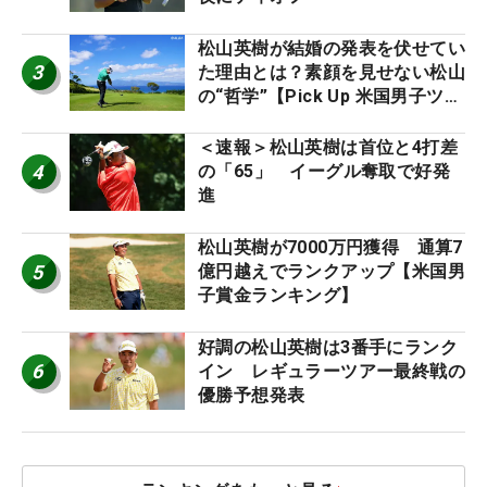
松山英樹が結婚の発表を伏せてい
3
た理由とは？素顔を見せない松山
の“哲学”【Pick Up 米国男子ツア
ー十大ニュース】
＜速報＞松山英樹は首位と4打差
4
の「65」 イーグル奪取で好発
進
松山英樹が7000万円獲得 通算7
5
億円越えでランクアップ【米国男
子賞金ランキング】
好調の松山英樹は3番手にランク
6
イン レギュラーツアー最終戦の
優勝予想発表