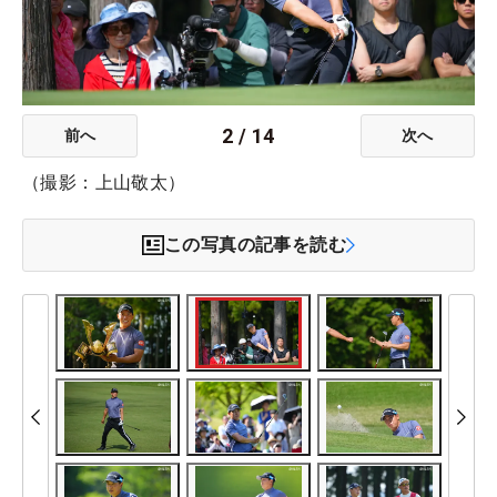
2
/
14
前へ
次へ
（撮影：上山敬太）
この写真の記事を読む