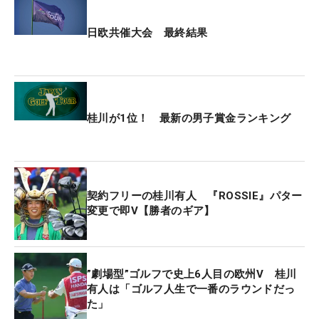
日欧共催大会 最終結果
桂川が1位！ 最新の男子賞金ランキング
契約フリーの桂川有人 『ROSSIE』パター
変更で即V【勝者のギア】
”劇場型”ゴルフで史上6人目の欧州V 桂川
有人は「ゴルフ人生で一番のラウンドだっ
た」