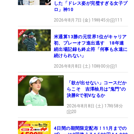
した「ドレス姿が完璧すぎる女子プ
ロ」神10
2026年8月7日 (金) 19時45分
111
米通算13勝の元世界1位がキャリア
初、プレーオフ進出逃す 18年連
続出場記録も終止符「何事も永遠に
続けられない」
2026年8月8日 (土) 10時00分
1
「欲が出せない」コースだか
らこそ 吉澤柚月は“鬼門”の
決勝Rで初Vなるか
2026年8月8日 (土) 17時58分
20
4日間の期間限定配布！11月までの