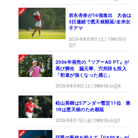
岩永杏奈が16強進出 大会は
3日連続で悪天候順延/全米女
子アマ
2026年8月8日 (土) 10時20分
1
2006年発売の『ツアーAD PT』が
再び脚光 脇元華、穴井詩も投入
「初速が強くなった感じ」
2026年8月8日 (土) 08時56分
4
松山英樹は5アンダー暫定11位 第
1Rは悪天候のため順延
2026年8月7日 (金) 08時26分
1
話題の新作を抑えて『G440 K』が