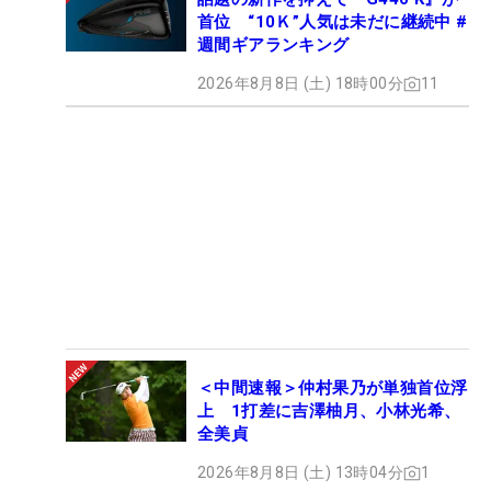
首位 “10Ｋ”人気は未だに継続中 #
週間ギアランキング
2026年8月8日 (土) 18時00分
11
＜中間速報＞仲村果乃が単独首位浮
上 1打差に吉澤柚月、小林光希、
全美貞
2026年8月8日 (土) 13時04分
1