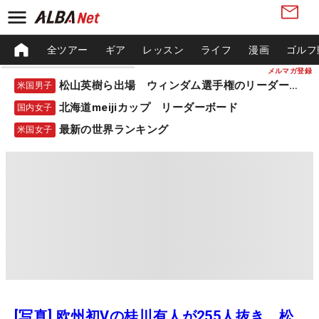
全ツアー
ギア
レッスン
ライフ
漫画
ゴルフ
メルマガ登録
松山英樹ら出場 ウィンダム選手権のリーダーボード
米国男子
北海道meijiカップ リーダーボード
国内女子
最新の世界ランキング
米国女子
[写真] 欧州初Vの桂川有人が255人抜き 松