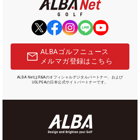
ALBAゴルフニュース
メルマガ登録はこちら
ALBA NetはR&Aのオフィシャルデジタルパートナー、および
USLPGAの日本公式サイトパートナーです。