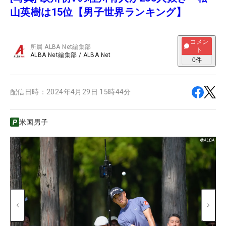
山英樹は15位【男子世界ランキング】
コメン
所属
ALBA Net編集部
ト
ALBA Net編集部
/
ALBA Net
0
件
配信日時：
2024年4月29日 15時44分
米国男子