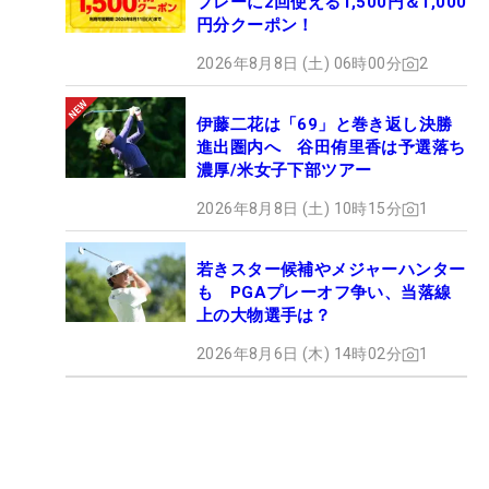
プレーに2回使える1,500円＆1,000
円分クーポン！
2026年8月8日 (土) 06時00分
2
伊藤二花は「69」と巻き返し決勝
進出圏内へ 谷田侑里香は予選落ち
濃厚/米女子下部ツアー
2026年8月8日 (土) 10時15分
1
若きスター候補やメジャーハンター
も PGAプレーオフ争い、当落線
上の大物選手は？
2026年8月6日 (木) 14時02分
1