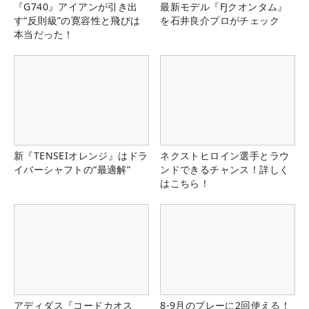
『G740』アイアンが引き出
最新モデル『FJクオンタム』
す“反則級”の寛容性と飛びは
を石井良介プロがチェック
本当だった！
新『TENSEIオレンジ』はドラ
ネクストヒロイン選手とラウ
イバーシャフトの“最適解”
ンドできるチャンス！詳しく
はこちら！
アディダス『コードカオス
8-9月のプレーに2回使える！