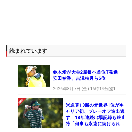
読まれています
鈴木愛が大会2勝目へ首位T発進
安田祐香、吉澤柚月ら5位
2026年8月7日 (金) 16時14分
1
米通算13勝の元世界1位がキ
ャリア初、プレーオフ進出逃
す 18年連続出場記録も終止
符「何事も永遠に続けられな
い」