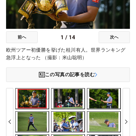
1
/
14
前へ
次へ
欧州ツアー初優勝を挙げた桂川有人。世界ランキング
急浮上となった （撮影：米山聡明）
この写真の記事を読む