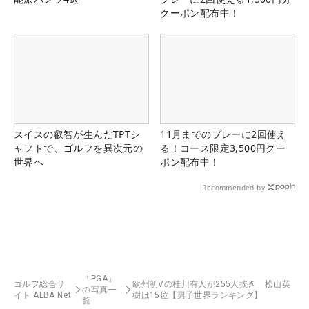
クーポン配布中！
スイスの叡智が生んだTPTシ
11月までのプレーに2回使え
ャフトで、ゴルフを異次元の
る！コース限定3,500円クー
世界へ
ポン配布中！
Recommended by
「PGA」
ゴルフ総合サ
欧州初Vの桂川有人が255人抜き 松山英
の写真一
イト ALBA Net
樹は15位【男子世界ランキング】
覧