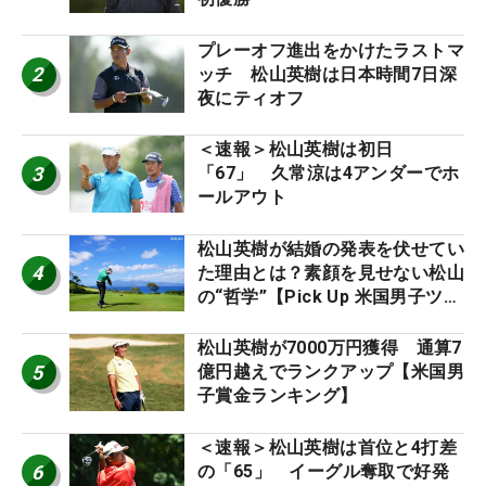
プレーオフ進出をかけたラストマ
2
ッチ 松山英樹は日本時間7日深
夜にティオフ
＜速報＞松山英樹は初日
3
「67」 久常涼は4アンダーでホ
ールアウト
松山英樹が結婚の発表を伏せてい
4
た理由とは？素顔を見せない松山
の“哲学”【Pick Up 米国男子ツア
ー十大ニュース】
松山英樹が7000万円獲得 通算7
5
億円越えでランクアップ【米国男
子賞金ランキング】
＜速報＞松山英樹は首位と4打差
6
の「65」 イーグル奪取で好発