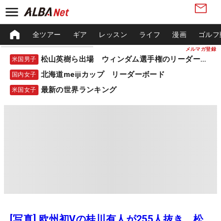
全ツアー
ギア
レッスン
ライフ
漫画
ゴルフ
メルマガ登録
松山英樹ら出場 ウィンダム選手権のリーダーボード
米国男子
北海道meijiカップ リーダーボード
国内女子
最新の世界ランキング
米国女子
[写真] 欧州初Vの桂川有人が255人抜き 松