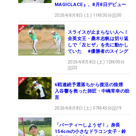
MAGICLACE』、8月8日デビュー
2026年8月8日 (土) 11時30分
30
スライスが止まらない人へ！
全英女王・桑木志帆は切り返
しで「左ヒザ」を先に動かし
ていた #優勝者のスイング
2026年8月8日 (土) 12時00分
32
6戦連続予選落ちから復活の狼煙
入谷響を救った師匠・中嶋常幸の助
言
2026年8月8日 (土) 07時45分
19
「パーティーしようぜ！」身長
154cmの小さなドラコン女子・鈴