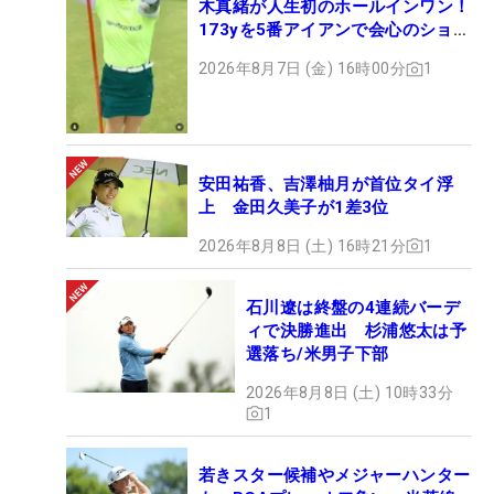
木真緒が人生初のホールインワン！
173yを5番アイアンで会心のショッ
ト
2026年8月7日 (金) 16時00分
1
安田祐香、吉澤柚月が首位タイ浮
上 金田久美子が1差3位
2026年8月8日 (土) 16時21分
1
石川遼は終盤の4連続バーデ
ィで決勝進出 杉浦悠太は予
選落ち/米男子下部
2026年8月8日 (土) 10時33分
1
若きスター候補やメジャーハンター