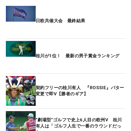
日欧共催大会 最終結果
桂川が1位！ 最新の男子賞金ランキング
契約フリーの桂川有人 『ROSSIE』パター
変更で即V【勝者のギア】
”劇場型”ゴルフで史上6人目の欧州V 桂川
有人は「ゴルフ人生で一番のラウンドだっ