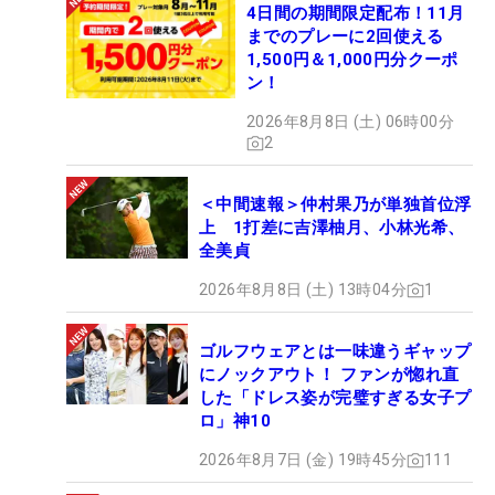
4日間の期間限定配布！11月
までのプレーに2回使える
1,500円＆1,000円分クーポ
ン！
2026年8月8日 (土) 06時00分
2
＜中間速報＞仲村果乃が単独首位浮
上 1打差に吉澤柚月、小林光希、
全美貞
2026年8月8日 (土) 13時04分
1
ゴルフウェアとは一味違うギャップ
にノックアウト！ ファンが惚れ直
した「ドレス姿が完璧すぎる女子プ
ロ」神10
2026年8月7日 (金) 19時45分
111