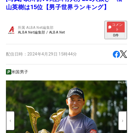
山英樹は15位【男子世界ランキング】
コメン
所属
ALBA Net編集部
ト
ALBA Net編集部
/
ALBA Net
0
件
配信日時：
2024年4月29日 15時44分
米国男子