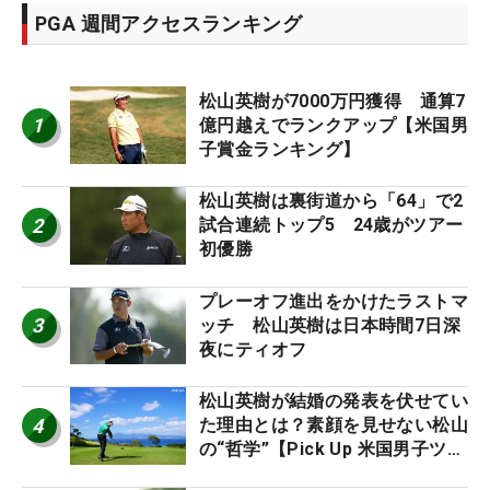
PGA 週間アクセスランキング
松山英樹が7000万円獲得 通算7
1
億円越えでランクアップ【米国男
子賞金ランキング】
松山英樹は裏街道から「64」で2
2
試合連続トップ5 24歳がツアー
初優勝
プレーオフ進出をかけたラストマ
3
ッチ 松山英樹は日本時間7日深
夜にティオフ
松山英樹が結婚の発表を伏せてい
4
た理由とは？素顔を見せない松山
の“哲学”【Pick Up 米国男子ツア
ー十大ニュース】