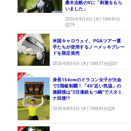
桑木志帆のVに「刺激をもら
いました」
2026年8月6日 (木) 15時45分
19
米国キャロウェイ、PGAツアー選
手たちが使用するノーメッキブレー
ドを限定発売
2026年8月6日 (木) 10時37分
33
身長154cmのドラコン女子が大会
で2階級制覇！「40°近い気温」の
激闘後は“2日連続もつ鍋”でスタミ
ナ回復!?
2026年8月6日 (木) 10時43分
9