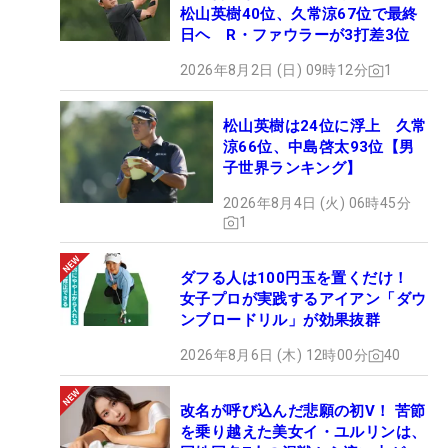
松山英樹40位、久常涼67位で最終
日ヘ R・ファウラーが3打差3位
2026年8月2日 (日) 09時12分
1
松山英樹は24位に浮上 久常
涼66位、中島啓太93位【男
子世界ランキング】
2026年8月4日 (火) 06時45分
1
ダフる人は100円玉を置くだけ！
女子プロが実践するアイアン「ダウ
ンブロードリル」が効果抜群
2026年8月6日 (木) 12時00分
40
改名が呼び込んだ悲願の初V！ 苦節
を乗り越えた美女イ・ユルリンは、