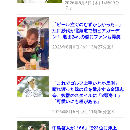
2026年8月6日 (木) 14時09分
7
「ビール注ぐのむずかしかった…」
江口紗代が北海道で初ビアガーデ
ン！ 泡まみれの姿にファンも爆笑
2026年8月6日 (木) 13時27分
1
「これでゴルフ上手いとか反則」
晴れ渡った緑の丘を散歩する金澤志
奈、抜群のスタイルに「8頭身！」
「可愛いにも程がある」
2026年8月6日 (木) 11時36分
3
中島啓太が「66」で23位に浮上