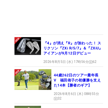
『4』が消え『R』が加わった！ ス
リクソン『ZXi R/5/7』＆『ZXiU』
アイアンが9月12日デビュー
2026年8月5日 (水) 17時56分
62
44歳262日のツアー最年長
V 福田侑子の初優勝を支え
た14本【勝者のギア】
2026年8月6日 (木) 08時55分
32