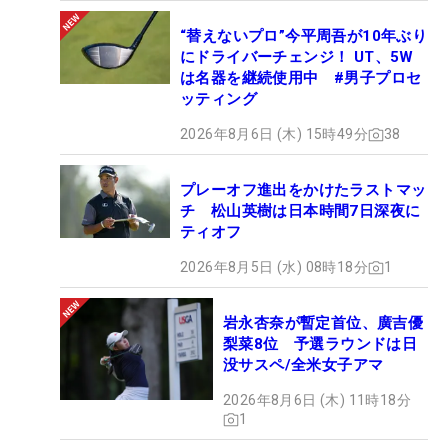
“替えないプロ”今平周吾が10年ぶり
にドライバーチェンジ！ UT、5W
は名器を継続使用中 #男子プロセ
ッティング
2026年8月6日 (木) 15時49分
38
プレーオフ進出をかけたラストマッ
チ 松山英樹は日本時間7日深夜に
ティオフ
2026年8月5日 (水) 08時18分
1
岩永杏奈が暫定首位、廣吉優
梨菜8位 予選ラウンドは日
没サスペ/全米女子アマ
2026年8月6日 (木) 11時18分
1