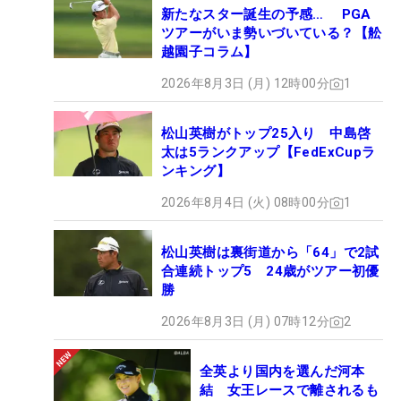
新たなスター誕生の予感… PGA
ツアーがいま勢いづいている？【舩
越園子コラム】
2026年8月3日 (月) 12時00分
1
松山英樹がトップ25入り 中島啓
太は5ランクアップ【FedExCupラ
ンキング】
2026年8月4日 (火) 08時00分
1
松山英樹は裏街道から「64」で2試
合連続トップ5 24歳がツアー初優
勝
2026年8月3日 (月) 07時12分
2
全英より国内を選んだ河本
結 女王レースで離されるも