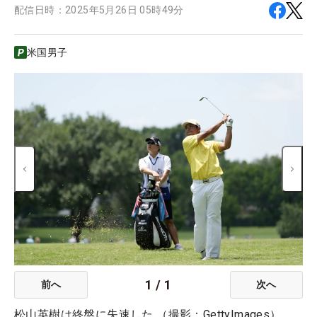
配信日時：
2025年5月26日 05時49分
米国男子
1
/
1
前へ
次へ
松山英樹は終盤に失速した （撮影：GettyImages）