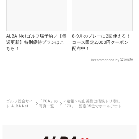
ALBA Netゴルフ場予約／【毎
8-9月のプレーに2回使える！
週更新】特別優待プランはこ
コース限定2,000円クーポン
ちら！
配布中！
Recommended by
ゴルフ総合サイ
「PGA」の
＜速報＞松山英樹は痛恨トリ喫し
ト ALBA Net
写真一覧
「73」 暫定35位でホールアウト