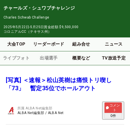
チャールズ・シュワブチャレンジ
Charles Schwab Challenge
2025年5月22日-5月25日
賞金総額
$9,500,000
コロニアルCC（テキサス州）
大会TOP
リーダーボード
組み合せ
ニュース
ライブフォト
出場選手
概要など
TV放送予定
[写真] ＜速報＞松山英樹は痛恨トリ喫し
「73」 暫定35位でホールアウト
コメン
所属
ALBA Net編集部
ト
ALBA Net編集部
/
ALBA Net
0
件