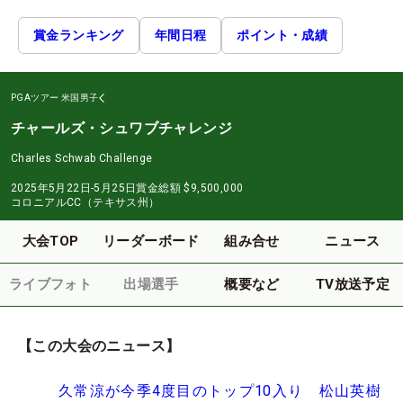
賞金ランキング
年間日程
ポイント・成績
PGAツアー
米国男子
チャールズ・シュワブチャレンジ
Charles Schwab Challenge
2025年5月22日-5月25日
賞金総額
$9,500,000
コロニアルCC（テキサス州）
大会TOP
リーダーボード
組み合せ
ニュース
ライブフォト
出場選手
概要など
TV放送予定
【この大会のニュース】
久常涼が今季4度目のトップ10入り 松山英樹