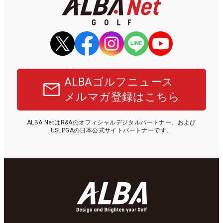
ALBAゴルフニュース
メルマガ登録はこちら
ALBA NetはR&Aのオフィシャルデジタルパートナー、および
USLPGAの日本公式サイトパートナーです。