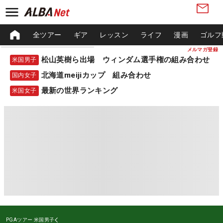
全ツアー
ギア
レッスン
ライフ
漫画
ゴルフ
メルマガ登録
松山英樹ら出場 ウィンダム選手権の組み合わせ
米国男子
北海道meijiカップ 組み合わせ
国内女子
最新の世界ランキング
米国女子
PGAツアー
米国男子