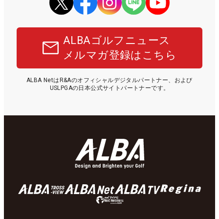
ALBAゴルフニュース
メルマガ登録はこちら
ALBA NetはR&Aのオフィシャルデジタルパートナー、および
USLPGAの日本公式サイトパートナーです。