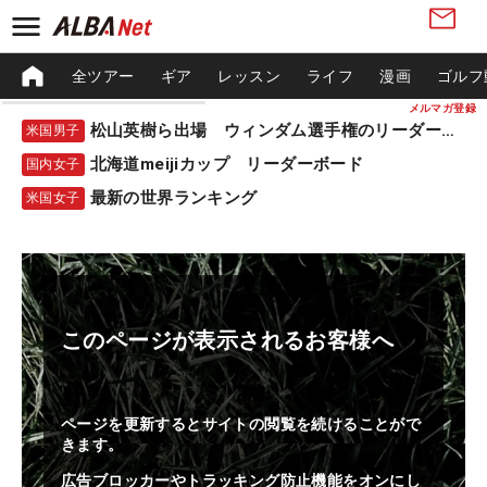
全ツアー
ギア
レッスン
ライフ
漫画
ゴルフ
メルマガ登録
松山英樹ら出場 ウィンダム選手権のリーダーボード
米国男子
北海道meijiカップ リーダーボード
国内女子
最新の世界ランキング
米国女子
このページが表示されるお客様へ
ページを更新するとサイトの閲覧を続けることがで
きます。
広告ブロッカーやトラッキング防止機能をオンにし