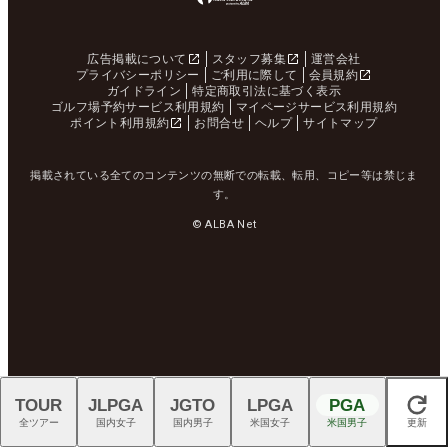
広告掲載について
スタッフ募集
運営会社
プライバシーポリシー
ご利用に際して
会員規約
ガイドライン
特定商取引法に基づく表示
ゴルフ場予約サービス利用規約
マイページサービス利用規約
ポイント利用規約
お問合せ
ヘルプ
サイトマップ
掲載されている全てのコンテンツの無断での転載、転用、コピー等は禁じま
す。
© ALBA Net
TOUR
JLPGA
JGTO
LPGA
PGA
閉じる
全ツアー
国内女子
国内男子
米国女子
米国男子
更新