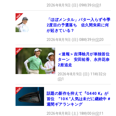
2026年8月9日 (日) 09時39分
1
「ほぼメンタル」パター入らず今季
2度目の予選落ち 佐久間朱莉に何
が起きている？
2026年8月9日 (日) 08時39分
20
＜速報＞吉澤柚月が単独首位
ターン 安田祐香、永井花奈
2差追走
2026年8月9日 (日) 11時32分
1
話題の新作を抑えて『G440 K』が
首位 “10Ｋ”人気は未だに継続中 #
週間ギアランキング
2026年8月8日 (土) 18時00分
11