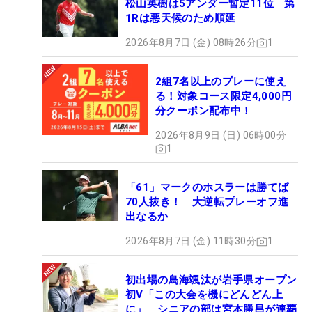
松山英樹は5アンダー暫定11位 第
1Rは悪天候のため順延
2026年8月7日 (金) 08時26分
1
2組7名以上のプレーに使え
る！対象コース限定4,000円
分クーポン配布中！
2026年8月9日 (日) 06時00分
1
「61」マークのホスラーは勝てば
70人抜き！ 大逆転プレーオフ進
出なるか
2026年8月7日 (金) 11時30分
1
初出場の鳥海颯汰が岩手県オープン
初V「この大会を機にどんどん上
に」 シニアの部は宮本勝昌が連覇