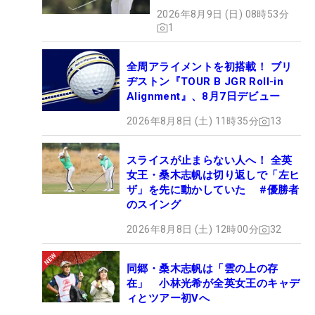
2026年8月9日 (日) 08時53分
1
全周アライメントを初搭載！ ブリ
ヂストン『TOUR B JGR Roll-in
Alignment』、8月7日デビュー
2026年8月8日 (土) 11時35分
13
スライスが止まらない人へ！ 全英
女王・桑木志帆は切り返しで「左ヒ
ザ」を先に動かしていた #優勝者
のスイング
2026年8月8日 (土) 12時00分
32
同郷・桑木志帆は「雲の上の存
在」 小林光希が全英女王のキャデ
ィとツアー初Vへ