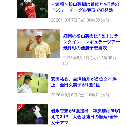
＜速報＞松山英樹は首位と4打差の
「65」 イーグル奪取で好発進
2026年8月7日 (金) 06時59分
1
好調の松山英樹は3番手にラ
ンクイン レギュラーツアー
最終戦の優勝予想発表
2026年8月4日 (火) 14時00分
1
安田祐香、吉澤柚月が首位タイ浮
上 金田久美子が1差3位
2026年8月8日 (土) 16時21分
1
岩永杏奈が4強進出、準決勝は9H終
えて3UP 大会は連日の順延/全米
女子アマ