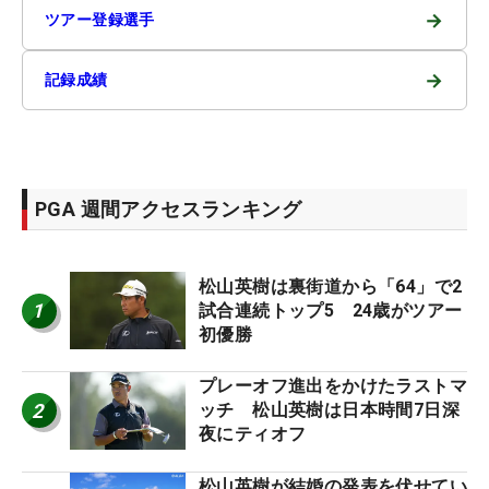
→
ツアー登録選手
→
記録成績
PGA 週間アクセスランキング
松山英樹は裏街道から「64」で2
1
試合連続トップ5 24歳がツアー
初優勝
プレーオフ進出をかけたラストマ
2
ッチ 松山英樹は日本時間7日深
夜にティオフ
松山英樹が結婚の発表を伏せてい