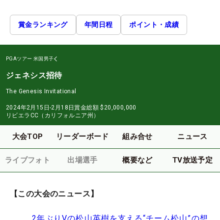
賞金ランキング
年間日程
ポイント・成績
PGAツアー
米国男子
ジェネシス招待
The Genesis Invitational
2024年2月15日-2月18日
賞金総額
$20,000,000
リビエラCC（カリフォルニア州）
大会TOP
リーダーボード
組み合せ
ニュース
ライブフォト
出場選手
概要など
TV放送予定
【この大会のニュース】
2年ぶりVの松山英樹を支える“チーム松山”の想