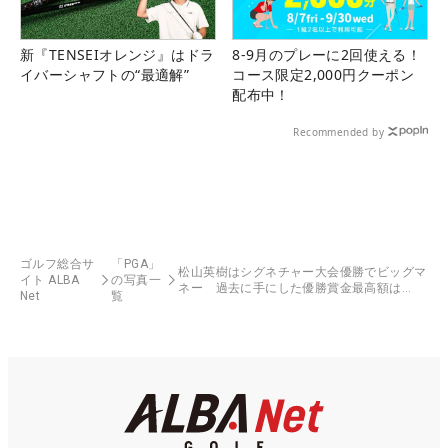
新『TENSEIオレンジ』はドラ
8-9月のプレーに2回使える！
イバーシャフトの“最適解”
コース限定2,000円クーポン
配布中！
Recommended by
ゴルフ総合サ
「PGA」
松山英樹はシグネチャー大会優勝でビッグマ
イト ALBA
の写真一
ネー 過去に手にした優勝賞金最高額は…
Net
覧