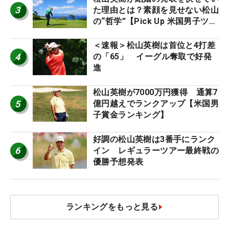
3
た理由とは？素顔を見せない松山
の“哲学”【Pick Up 米国男子ツア
ー十大ニュース】
＜速報＞松山英樹は首位と4打差
4
の「65」 イーグル奪取で好発
進
松山英樹が7000万円獲得 通算7
5
億円越えでランクアップ【米国男
子賞金ランキング】
好調の松山英樹は3番手にランク
6
イン レギュラーツアー最終戦の
優勝予想発表
ランキングをもっと見る