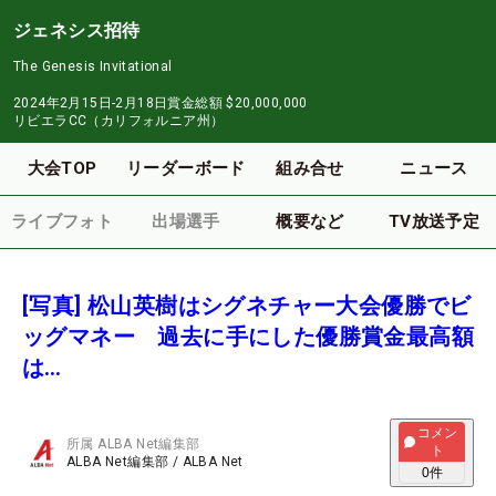
ジェネシス招待
The Genesis Invitational
2024年2月15日-2月18日
賞金総額
$20,000,000
リビエラCC（カリフォルニア州）
大会TOP
リーダーボード
組み合せ
ニュース
ライブフォト
出場選手
概要など
TV放送予定
[写真] 松山英樹はシグネチャー大会優勝でビ
ッグマネー 過去に手にした優勝賞金最高額
は…
コメン
所属
ALBA Net編集部
ト
ALBA Net編集部
/
ALBA Net
0
件