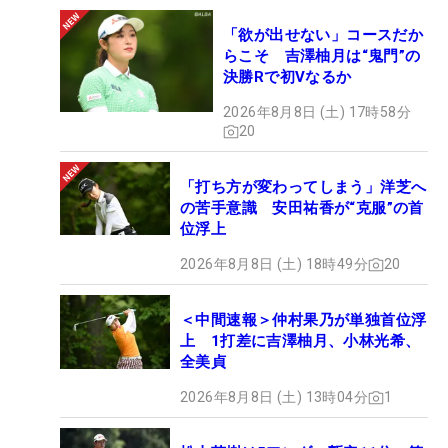
「欲が出せない」コースだか
らこそ 吉澤柚月は“鬼門”の
決勝Rで初Vなるか
2026年8月8日 (土) 17時58分
20
「打ち方が変わってしまう」洋芝へ
の苦手意識 安田祐香が“克服”の首
位浮上
2026年8月8日 (土) 18時49分
20
＜中間速報＞仲村果乃が単独首位浮
上 1打差に吉澤柚月、小林光希、
全美貞
2026年8月8日 (土) 13時04分
1