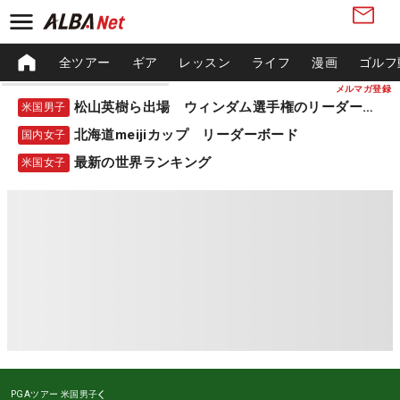
全ツアー
ギア
レッスン
ライフ
漫画
ゴルフ
メルマガ登録
松山英樹ら出場 ウィンダム選手権のリーダーボード
米国男子
北海道meijiカップ リーダーボード
国内女子
最新の世界ランキング
米国女子
PGAツアー
米国男子