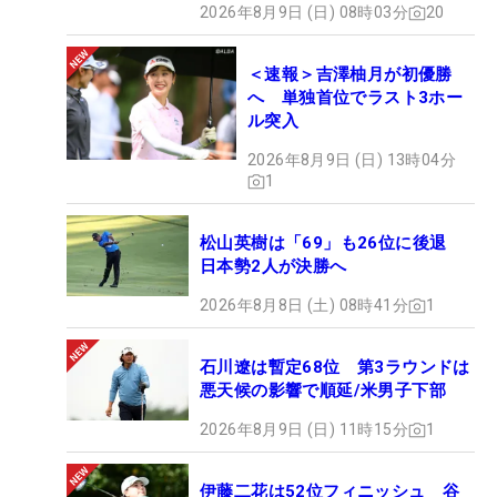
2026年8月9日 (日) 08時03分
20
＜速報＞吉澤柚月が初優勝
へ 単独首位でラスト3ホー
ル突入
2026年8月9日 (日) 13時04分
1
松山英樹は「69」も26位に後退
日本勢2人が決勝へ
2026年8月8日 (土) 08時41分
1
石川遼は暫定68位 第3ラウンドは
悪天候の影響で順延/米男子下部
2026年8月9日 (日) 11時15分
1
伊藤二花は52位フィニッシュ 谷