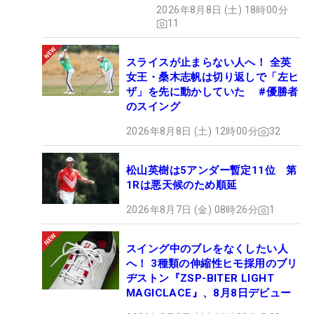
2026年8月8日 (土) 18時00分
11
スライスが止まらない人へ！ 全英
女王・桑木志帆は切り返しで「左ヒ
ザ」を先に動かしていた #優勝者
のスイング
2026年8月8日 (土) 12時00分
32
松山英樹は5アンダー暫定11位 第
1Rは悪天候のため順延
2026年8月7日 (金) 08時26分
1
スイング中のブレをなくしたい人
へ！ 3種類の伸縮性ヒモ採用のブリ
ヂストン『ZSP-BITER LIGHT
MAGICLACE』、8月8日デビュー