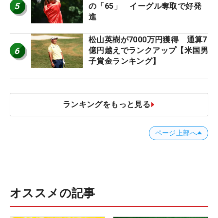
5
の「65」 イーグル奪取で好発
進
松山英樹が7000万円獲得 通算7
6
億円越えでランクアップ【米国男
子賞金ランキング】
ランキングをもっと見る
ページ上部へ
オススメの記事