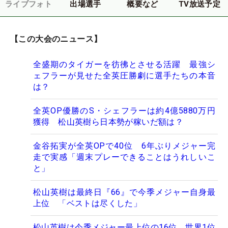
ライブフォト
出場選手
概要など
TV放送予定
【この大会のニュース】
全盛期のタイガーを彷彿とさせる活躍 最強シ
ェフラーが見せた全英圧勝劇に選手たちの本音
は？
全英OP優勝のS・シェフラーは約4億5880万円
獲得 松山英樹ら日本勢が稼いだ額は？
金谷拓実が全英OPで40位 6年ぶりメジャー完
走で実感「週末プレーできることはうれしいこ
と」
松山英樹は最終日『66』で今季メジャー自身最
上位 「ベストは尽くした」
松山英樹は今季メジャー最上位の16位 世界1位