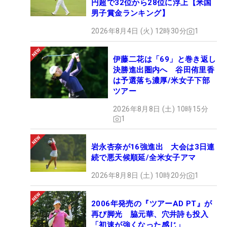
円超で32位から28位に浮上【米国
男子賞金ランキング】
2026年8月4日 (火) 12時30分
1
伊藤二花は「69」と巻き返し
決勝進出圏内へ 谷田侑里香
は予選落ち濃厚/米女子下部
ツアー
2026年8月8日 (土) 10時15分
1
岩永杏奈が16強進出 大会は3日連
続で悪天候順延/全米女子アマ
2026年8月8日 (土) 10時20分
1
2006年発売の『ツアーAD PT』が
再び脚光 脇元華、穴井詩も投入
「初速が強くなった感じ」