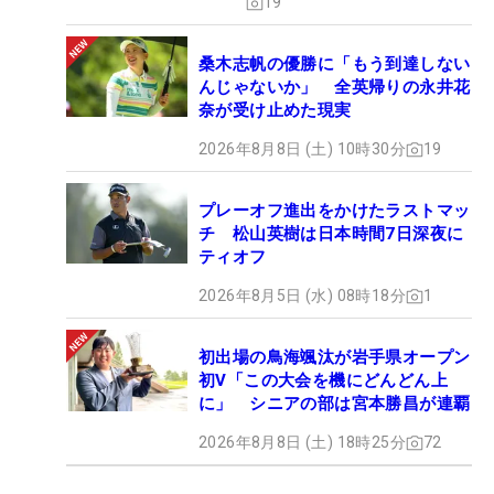
19
桑木志帆の優勝に「もう到達しない
んじゃないか」 全英帰りの永井花
奈が受け止めた現実
2026年8月8日 (土) 10時30分
19
プレーオフ進出をかけたラストマッ
チ 松山英樹は日本時間7日深夜に
ティオフ
2026年8月5日 (水) 08時18分
1
初出場の鳥海颯汰が岩手県オープン
初V「この大会を機にどんどん上
に」 シニアの部は宮本勝昌が連覇
2026年8月8日 (土) 18時25分
72