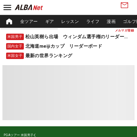
全ツアー
ギア
レッスン
ライフ
漫画
ゴルフ
メルマガ登録
松山英樹ら出場 ウィンダム選手権のリーダーボード
米国男子
北海道meijiカップ リーダーボード
国内女子
最新の世界ランキング
米国女子
PGAツアー
米国男子