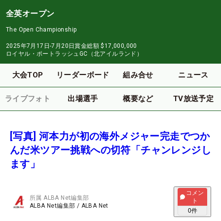
全英オープン
The Open Championship
2025年7月17日-7月20日
賞金総額
$17,000,000
ロイヤル・ポートラッシュGC（北アイルランド）
大会TOP
リーダーボード
組み合せ
ニュース
ライブフォト
出場選手
概要など
TV放送予定
[写真] 河本力が初の海外メジャー完走でつか
んだ米ツアー挑戦への切符「チャンレンジし
ます」
コメン
所属
ALBA Net編集部
ト
ALBA Net編集部
/
ALBA Net
0
件