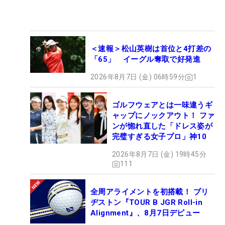
＜速報＞松山英樹は首位と4打差の
「65」 イーグル奪取で好発進
2026年8月7日 (金) 06時59分
1
ゴルフウェアとは一味違うギ
ャップにノックアウト！ ファ
ンが惚れ直した「ドレス姿が
完璧すぎる女子プロ」神10
2026年8月7日 (金) 19時45分
111
全周アライメントを初搭載！ ブリ
ヂストン『TOUR B JGR Roll-in
Alignment』、8月7日デビュー