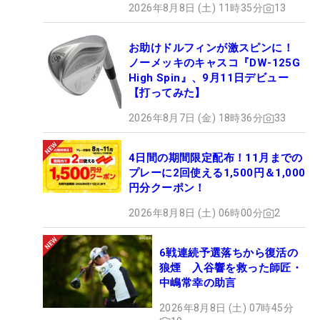
2026年8月8日 (土) 11時35分
13
お助けドルフィンが激スピンに！
ノーメッキのキャスコ『DW-125G
High Spin』、9月11日デビュー
【打ってみた】
2026年8月7日 (金) 18時36分
33
4日間の期間限定配布！11月までの
プレーに2回使える1,500円＆1,000
円分クーポン！
2026年8月8日 (土) 06時00分
2
6戦連続予選落ちから復活の
狼煙 入谷響を救った師匠・
中嶋常幸の助言
2026年8月8日 (土) 07時45分