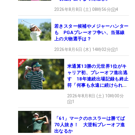
2026年8月8日 (土) 08時56分
4
若きスター候補やメジャーハンター
も PGAプレーオフ争い、当落線
上の大物選手は？
2026年8月6日 (木) 14時02分
1
米通算13勝の元世界1位がキ
ャリア初、プレーオフ進出逃
す 18年連続出場記録も終止
符「何事も永遠に続けられな
い」
2026年8月8日 (土) 10時00分
1
「61」マークのホスラーは勝てば
70人抜き！ 大逆転プレーオフ進
出なるか