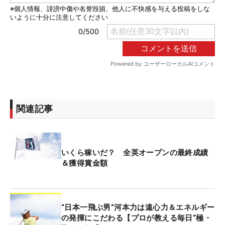
関連記事
いくら稼いだ？ 全英オープンの最終成績
＆獲得賞金額
“日本一飛ぶ男”河本力は遠心力＆エネルギー
の発揮にこだわる【プロが教える毎日“極・