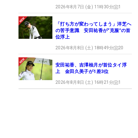
2026年8月7日 (金) 11時30分
1
「打ち方が変わってしまう」洋芝へ
の苦手意識 安田祐香が“克服”の首
位浮上
2026年8月8日 (土) 18時49分
20
安田祐香、吉澤柚月が首位タイ浮
上 金田久美子が1差3位
2026年8月8日 (土) 16時21分
1