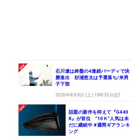
石川遼は終盤の4連続バーディで決
勝進出 杉浦悠太は予選落ち/米男
子下部
2026年8月8日 (土) 10時33分
1
話題の新作を抑えて『G440
K』が首位 “10Ｋ”人気は未
だに継続中 #週間ギアランキ
ング