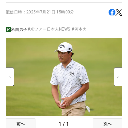
配信日時：
2025年7月21日 15時00分
#
米ツアー日本人NEWS
#
河本力
米国男子
1
/
1
前へ
次へ