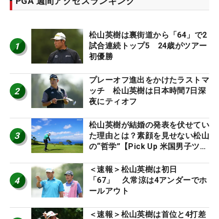
PGA 週間アクセスランキング
松山英樹は裏街道から「64」で2
1
試合連続トップ5 24歳がツアー
初優勝
プレーオフ進出をかけたラストマ
2
ッチ 松山英樹は日本時間7日深
夜にティオフ
松山英樹が結婚の発表を伏せてい
3
た理由とは？素顔を見せない松山
の“哲学”【Pick Up 米国男子ツア
ー十大ニュース】
＜速報＞松山英樹は初日
4
「67」 久常涼は4アンダーでホ
ールアウト
＜速報＞松山英樹は首位と4打差