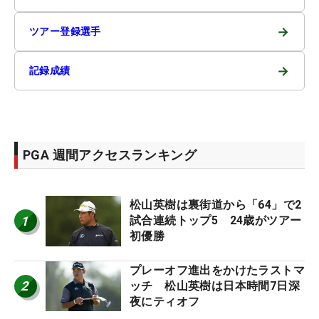
→
ツアー登録選手
→
記録成績
PGA 週間アクセスランキング
松山英樹は裏街道から「64」で2
1
試合連続トップ5 24歳がツアー
初優勝
プレーオフ進出をかけたラストマ
2
ッチ 松山英樹は日本時間7日深
夜にティオフ