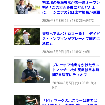
初出場の鳥海颯汰が岩手県オープン
初V「この大会を機にどんどん上
に」 シニアの部は宮本勝昌が連覇
2026年8月8日 (土) 18時25分
72
雪辱へアルバトロス一発！ デイビ
ス・トンプソンがプレーオフ圏内に
急接近
2026年8月9日 (日) 14時31分
1
プレーオフ進出をかけたラス
トマッチ 松山英樹は日本時
間7日深夜にティオフ
2026年8月5日 (水) 08時18分
1
「61」マークのホスラーは勝てば