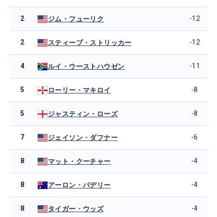
2
-12
ジム・フューリク
2
-12
スティーブ・ストリッカー
4
-11
ルイ・ウーストハウゼン
5
-8
ローリー・マキロイ
5
-8
ジャスティン・ローズ
7
-6
ジェイソン・ダフナー
8
-4
マット・クーチャー
8
-4
アーロン・バデリー
8
-4
タイガー・ウッズ