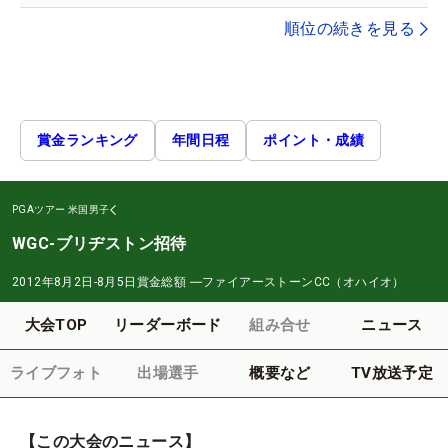
順位の続きを見る
賞金ランキング
年間日程
ポイント・成績
PGAツアー
米国男子
WGC-ブリヂストン招待
2012年8月2日-8月5日
賞金総額
―
ファイアーストーンCC（オハイオ）
大会TOP
リーダーボード
組み合せ
ニュース
ライブフォト
出場選手
概要など
TV放送予定
【この大会のニュース】