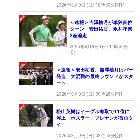
2026年8月9日 (日) 18時00分
11
＜速報＞吉澤柚月が単独首位
ターン 安田祐香、永井花奈
2差追走
2026年8月9日 (日) 11時32分
1
＜速報＞安田祐香、吉澤柚月はパー
発進 大混戦の最終ラウンドがスタ
ート
2026年8月9日 (日) 09時28分
1
松山英樹はイーグル奪取で11位に
浮上 ホスラー、ブレナンが首位タ
イ
2026年8月9日 (日) 08時53分
1