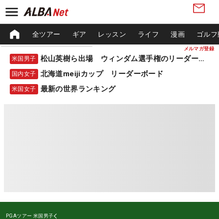
全ツアー
ギア
レッスン
ライフ
漫画
ゴルフ
メルマガ登録
松山英樹ら出場 ウィンダム選手権のリーダーボード
米国男子
北海道meijiカップ リーダーボード
国内女子
最新の世界ランキング
米国女子
PGAツアー
米国男子