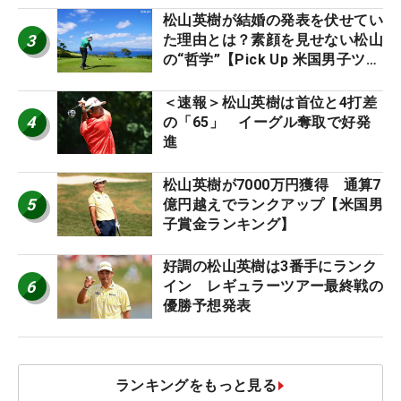
松山英樹が結婚の発表を伏せてい
3
た理由とは？素顔を見せない松山
の“哲学”【Pick Up 米国男子ツア
ー十大ニュース】
＜速報＞松山英樹は首位と4打差
4
の「65」 イーグル奪取で好発
進
松山英樹が7000万円獲得 通算7
5
億円越えでランクアップ【米国男
子賞金ランキング】
好調の松山英樹は3番手にランク
6
イン レギュラーツアー最終戦の
優勝予想発表
ランキングをもっと見る