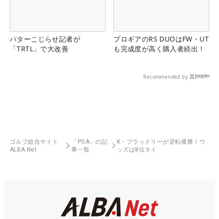
パターこじらせ記者が
プロギアのRS DUOはFW・UT
「TRTL」で大改善
も完成度が高く購入者続出！
Recommended by
ゴルフ総合サイト
「PGA」の記
K・ブラッドリーが逆転優勝！ウ
ALBA Net
事一覧
ッズは8位タイ