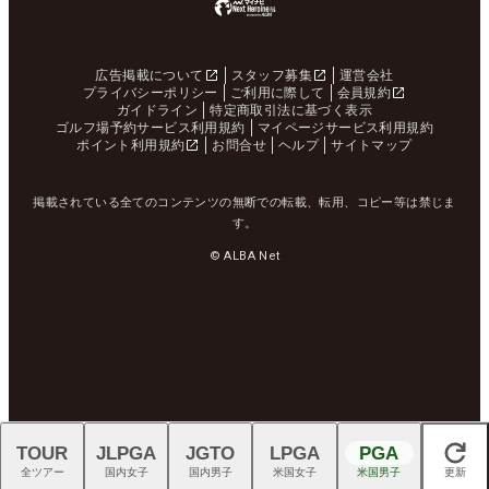
広告掲載について
スタッフ募集
運営会社
プライバシーポリシー
ご利用に際して
会員規約
ガイドライン
特定商取引法に基づく表示
ゴルフ場予約サービス利用規約
マイページサービス利用規約
ポイント利用規約
お問合せ
ヘルプ
サイトマップ
掲載されている全てのコンテンツの無断での転載、転用、コピー等は禁じま
す。
© ALBA Net
TOUR
JLPGA
JGTO
LPGA
PGA
閉じる
全ツアー
国内女子
国内男子
米国女子
米国男子
更新