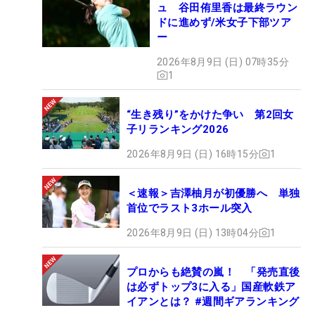
ュ 谷田侑里香は最終ラウン
ドに進めず/米女子下部ツア
ー
2026年8月9日 (日) 07時35分
1
“生き残り”をかけた争い 第2回女
子リランキング2026
2026年8月9日 (日) 16時15分
1
＜速報＞吉澤柚月が初優勝へ 単独
首位でラスト3ホール突入
2026年8月9日 (日) 13時04分
1
プロからも絶賛の嵐！ 「発売直後
は必ずトップ3に入る」国産軟鉄ア
イアンとは？ #週間ギアランキング