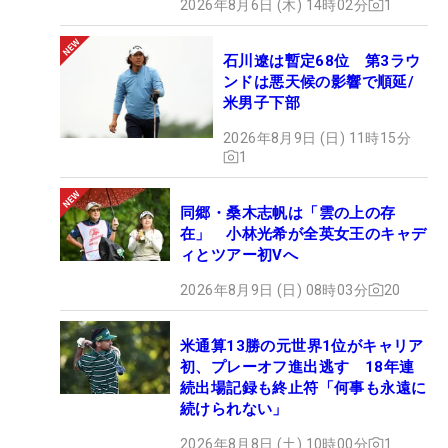
2026年8月6日 (木) 14時02分
1
石川遼は暫定68位 第3ラウ
ンドは悪天候の影響で順延/
米男子下部
2026年8月9日 (日) 11時15分
1
同郷・桑木志帆は「雲の上の存
在」 小林光希が全英女王のキャデ
ィとツアー初Vへ
2026年8月9日 (日) 08時03分
20
米通算13勝の元世界1位がキャリア
初、プレーオフ進出逃す 18年連
続出場記録も終止符「何事も永遠に
続けられない」
2026年8月8日 (土) 10時00分
1