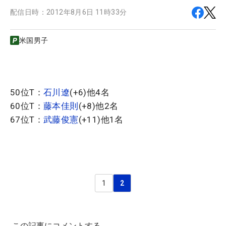
配信日時：
2012年8月6日 11時33分
米国男子
50位T：
石川遼
(+6)他4名
60位T：
藤本佳則
(+8)他2名
67位T：
武藤俊憲
(+11)他1名
1
2