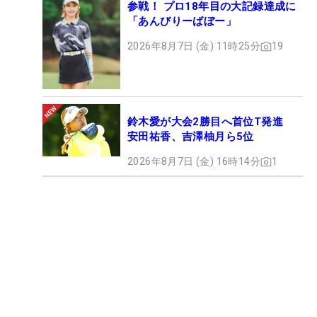
参戦！ プロ18年目の大記録達成に
「あんびりーばぼー」
2026年8月7日 (金) 11時25分
19
鈴木愛が大会2勝目へ首位T発進
安田祐香、吉澤柚月ら5位
2026年8月7日 (金) 16時14分
1