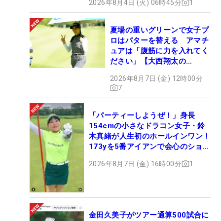
2026年8月4日 (火) 06時45分
1
夏場の重いグリーンで女子プ
ロはパターを替える アマチ
ュアは「腹筋に力を入れてく
ださい」【大西翔太の
HOTSHOT】
2026年8月7日 (金) 12時00分
7
「パーティーしようぜ！」身長
154cmの小さなドラコン女子・鈴
木真緒が人生初のホールインワン！
173yを5番アイアンで会心のショッ
ト
2026年8月7日 (金) 16時00分
1
金田久美子がツアー通算500試合に