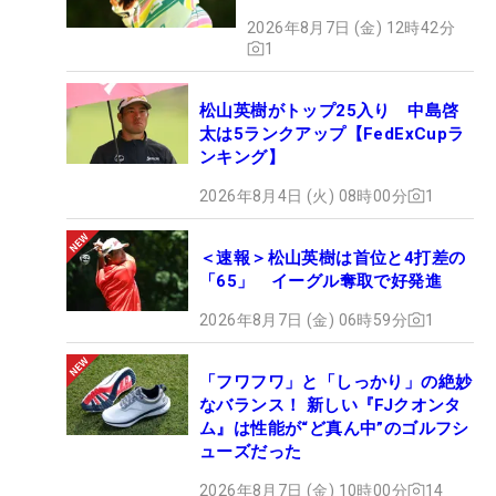
2026年8月7日 (金) 12時42分
1
松山英樹がトップ25入り 中島啓
太は5ランクアップ【FedExCupラ
ンキング】
2026年8月4日 (火) 08時00分
1
＜速報＞松山英樹は首位と4打差の
「65」 イーグル奪取で好発進
2026年8月7日 (金) 06時59分
1
「フワフワ」と「しっかり」の絶妙
なバランス！ 新しい『FJクオンタ
ム』は性能が“ど真ん中”のゴルフシ
ューズだった
2026年8月7日 (金) 10時00分
14