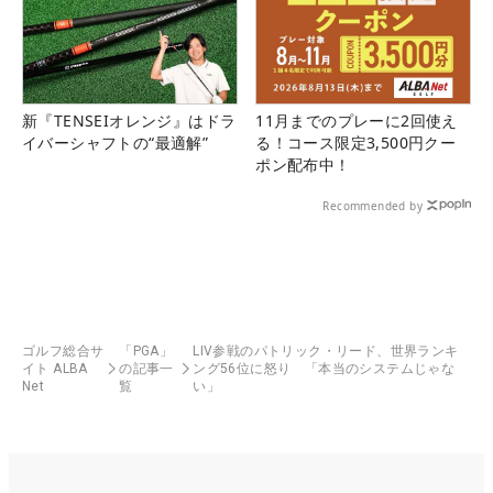
新『TENSEIオレンジ』はドラ
11月までのプレーに2回使え
イバーシャフトの“最適解”
る！コース限定3,500円クー
ポン配布中！
Recommended by
ゴルフ総合サ
「PGA」
LIV参戦のパトリック・リード、世界ランキ
イト ALBA
の記事一
ング56位に怒り 「本当のシステムじゃな
Net
覧
い」