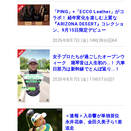
「PING」×「ECCO Leather」がコ
ラボ！ 経年変化を楽しむ上質な
『ARIZONA DESERT』コレクショ
ン、9月15日限定デビュー
2026年8月7日 (金) 14時28分
64
女子プロたちが過ごしたオープンウ
ィーク 堀琴音は人生初の…！ 六車
日那乃は新幹線でとんぼ返り…！
2026年8月7日 (金) 11時57分
1
＜速報＞入谷響が単独首位
永井花奈、金田久美子ら1差
追走