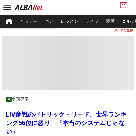
全ツアー
ギア
レッスン
ライフ
漫画
ゴルフ
メルマガ登録
米国男子
LIV参戦のパトリック・リード、世界ランキ
ング56位に怒り 「本当のシステムじゃな
い」