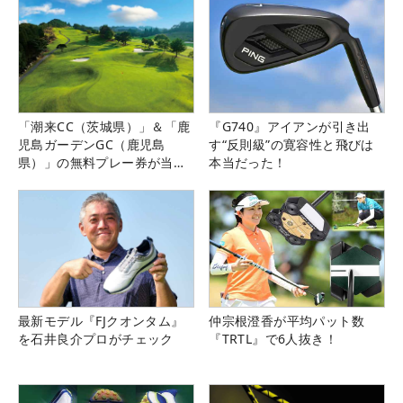
「潮来CC（茨城県）」＆「鹿
『G740』アイアンが引き出
児島ガーデンGC（鹿児島
す“反則級”の寛容性と飛びは
県）」の無料プレー券が当た
本当だった！
る！！
最新モデル『FJクオンタム』
仲宗根澄香が平均パット数
を石井良介プロがチェック
『TRTL』で6人抜き！