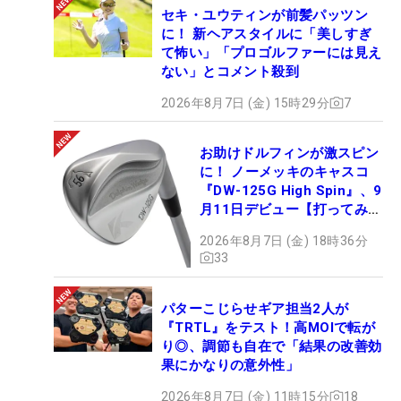
セキ・ユウティンが前髪パッツン
に！ 新ヘアスタイルに「美しすぎ
て怖い」「プロゴルファーには見え
ない」とコメント殺到
2026年8月7日 (金) 15時29分
7
お助けドルフィンが激スピン
に！ ノーメッキのキャスコ
『DW-125G High Spin』、9
月11日デビュー【打ってみ
た】
2026年8月7日 (金) 18時36分
33
パターこじらせギア担当2人が
『TRTL』をテスト！高MOIで転が
り◎、調節も自在で「結果の改善効
果にかなりの意外性」
2026年8月7日 (金) 11時15分
18