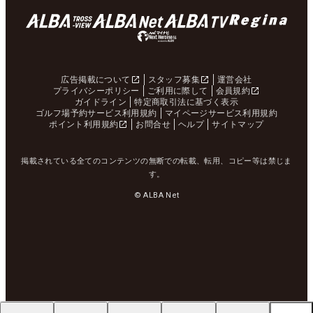
広告掲載について
スタッフ募集
運営会社
プライバシーポリシー
ご利用に際して
会員規約
ガイドライン
特定商取引法に基づく表示
ゴルフ場予約サービス利用規約
マイページサービス利用規約
ポイント利用規約
お問合せ
ヘルプ
サイトマップ
掲載されている全てのコンテンツの無断での転載、転用、コピー等は禁じま
す。
© ALBA Net