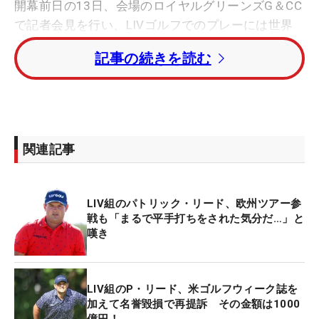
開幕前日の13日、会場のロイヤルグリーンズG＆CC
で記者会見を行い、LIVゴルフでのプレーには世界
ランキングポイントが付与されないことに反発し
記事の続きを読む
た。
2018年に海外メジャー「
マスターズ
」を制したリー
ドは、20年6月に自己ベストの世界ランキング6位を
記録。今年初めは25位で迎え、LIVゴルフが開幕し
関連記事
た6月は36位だった。その後は「
全米オープン
」で
49位タイ、「
全英オープン
」は47位タイ、DPワー
ルド（欧州）ツアーなどに参戦して「
BMW PGA選
LIV組のパトリック・リード、欧州ツアー参
手権
」で5位とこれらは世界ランキングポイントを
戦も「まるで平手打ちをされた気分だ…」と
嘆き
獲得したが、ランキングは下降の一途をたどってい
る。
LIV組のP・リード、米ゴルフウィーク誌を
「これだけのすばらしい選手、トップ選手と戦って
加えて名誉毀損で再提訴 その金額は1000
いるのに、ポイントを獲得できない。この状態が長