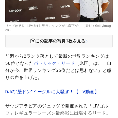
リードは怒り…LIV組は世界ランキングが右肩下がり （撮影：GettyImag
es）
この記事の写真
1
枚を見る
前週から2ランク落として最新の世界ランキングは
56位となった
パトリック・リード
（米国）は、「自
分が今、世界ランキング56位だとは思わない」と怒
りの声を上げた。
DJの“壁ドン”イーグルに大騒ぎ！【LIV動画】
サウジアラビアのジェッダで開催される「LIVゴル
フ」レギュラーシーズン最終戦に出場するリード。