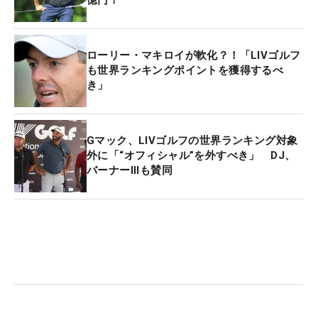
億円！
引けば世界ランキングのシステムは無意味なものに
なる。正直に言って、すべての人がポイントを獲得
しないと本当のシステムではない」と主張した。
ローリー・マキロイが軟化？！「LIVゴルフ
も世界ランキングポイントを獲得するべ
き」
リードは“歴代勝者”として
マスターズ
に生涯出場す
る権利を有するが、その
マスターズ
勝利で得た他の
メジャー出場資格は5年で23年が最後の年。世界ラ
Gマック、LIVゴルフの世界ランキング対象
ンキングポイント獲得は、リードにとっては切実な
外に「“オフィシャル”を外すべき」 DJ、
問題となる。（文・武川玲子=米国在住）
バーナーIIIも賛同