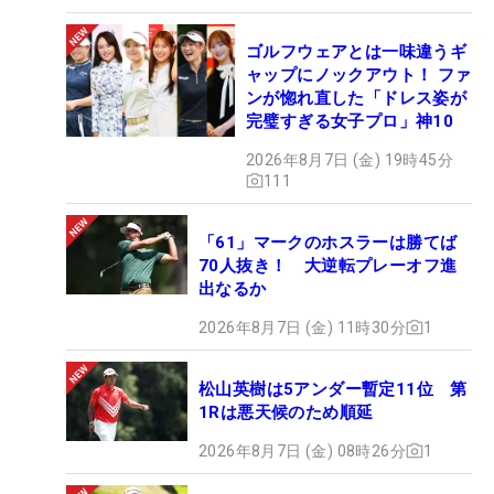
ゴルフウェアとは一味違うギ
ャップにノックアウト！ ファ
ンが惚れ直した「ドレス姿が
完璧すぎる女子プロ」神10
2026年8月7日 (金) 19時45分
111
「61」マークのホスラーは勝てば
70人抜き！ 大逆転プレーオフ進
出なるか
2026年8月7日 (金) 11時30分
1
松山英樹は5アンダー暫定11位 第
1Rは悪天候のため順延
2026年8月7日 (金) 08時26分
1