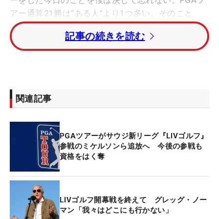
アー通算21勝は“ある人”より1つ多い。そのこと
が、ほんの少しだけ、余計に僕を奮起させた」
記事の続きを読む
“ある人”とは、言うまでもなく、リブ・ゴルフを率
いる
グレッグ・ノーマン
のことだ。この
RBCカナデ
ィアン・オープン
と同じ週に、ロンドンで初戦を開
催した『リブ・ゴルフ』のCEO、ノーマンに対する
関連記事
対抗意識が自身を奮起させたことをマキロイは明か
した。だが、敵意にも似た対抗意識が彼のモチベー
ションのすべてだったわけではなく、「ほんの少し
PGAツアーがサウジ新リーグ『LIVゴルフ』
だけ余計に」と表したところに、マキロイらしいウ
参戦のミケルソンら追放へ 今後の参戦も
資格をはく奪
ィットに富んだ知性がにじみ出ていた。
RBCカナディアン・オープン
は、コロナ禍で2020年
も2021年も開催されなかったため、カナダのゴルフ
LIVゴルフ開幕戦を終えて グレッグ・ノー
マン「我々はどこにも行かない」
ファンにとっては、3年ぶりに迎えたPGAツアーの