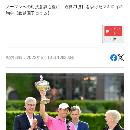
ノーマンへの対抗意識も糧に 通算21勝目を挙げたマキロイの
胸中【舩越園子コラム】
コメン
ト
0
件
配信日時：
2022年6月13日 12時00分