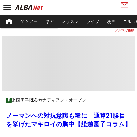
全ツアー
ギア
レッスン
ライフ
漫画
ゴルフ
メルマガ登録
RBCカナディアン・オープン
米国男子
ノーマンへの対抗意識も糧に 通算21勝目
を挙げたマキロイの胸中【舩越園子コラム】