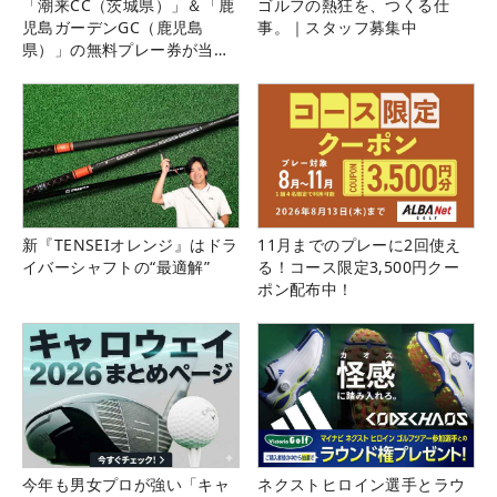
「潮来CC（茨城県）」＆「鹿
ゴルフの熱狂を、つくる仕
児島ガーデンGC（鹿児島
事。｜スタッフ募集中
県）」の無料プレー券が当た
る！！
新『TENSEIオレンジ』はドラ
11月までのプレーに2回使え
イバーシャフトの“最適解”
る！コース限定3,500円クー
ポン配布中！
今年も男女プロが強い「キャ
ネクストヒロイン選手とラウ