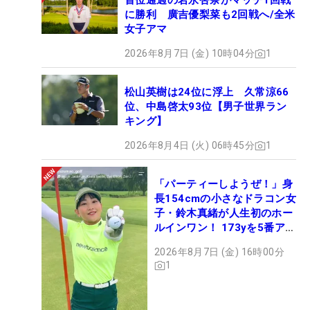
首位通過の岩永杏奈がマッチ1回戦
に勝利 廣吉優梨菜も2回戦へ/全米
女子アマ
2026年8月7日 (金) 10時04分
1
松山英樹は24位に浮上 久常涼66
位、中島啓太93位【男子世界ラン
キング】
2026年8月4日 (火) 06時45分
1
「パーティーしようぜ！」身
長154cmの小さなドラコン女
子・鈴木真緒が人生初のホー
ルインワン！ 173yを5番アイ
アンで会心のショット
2026年8月7日 (金) 16時00分
1