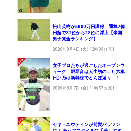
松山英樹が5800万円獲得 通算7億
円超で32位から28位に浮上【米国
男子賞金ランキング】
2026年8月4日 (火) 12時30分
1
女子プロたちが過ごしたオープンウ
ィーク 堀琴音は人生初の…！ 六車
日那乃は新幹線でとんぼ返り…！
2026年8月7日 (金) 11時57分
1
セキ・ユウティンが前髪パッツン
に！ 新ヘアスタイルに「美しすぎ