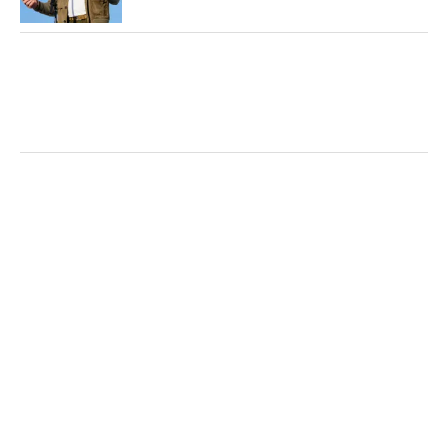
大会となった。本来なら、RBC契約プロである
ダス
ティン・ジョンソン
や
グレアム・マクドウェル
が大
会アンバサダーとして盛り上げる役割を担っていた
のだが、どちらも開幕目前の5月末に、リブ・ゴル
フ初戦への出場を発表。即座にRBCが2人との契約を
解消するドタバタ劇があった。
選手には自身が戦う場を選ぶ権利があることは事
実。しかし、選手の権利云々を主張する以前に、一
人の人間として、受けた恩義を裏切るようなことだ
けは避けられなかったのだろうかと首を傾げたくな
る。