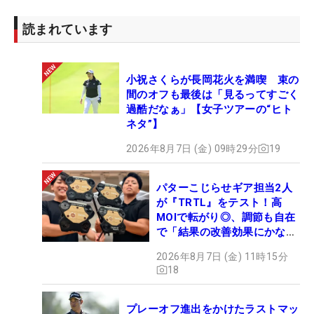
読まれています
小祝さくらが長岡花火を満喫 束の
間のオフも最後は「見るってすごく
過酷だなぁ」【女子ツアーの“ヒト
ネタ”】
2026年8月7日 (金) 09時29分
19
パターこじらせギア担当2人
が『TRTL』をテスト！高
MOIで転がり◎、調節も自在
で「結果の改善効果にかなり
の意外性」
2026年8月7日 (金) 11時15分
18
プレーオフ進出をかけたラストマッ