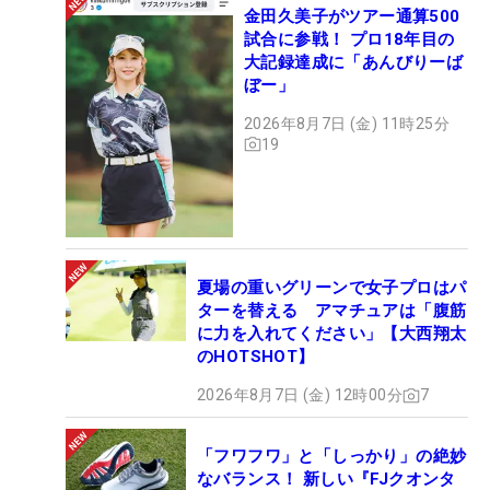
金田久美子がツアー通算500
試合に参戦！ プロ18年目の
大記録達成に「あんびりーば
ぼー」
2026年8月7日 (金) 11時25分
19
夏場の重いグリーンで女子プロはパ
ターを替える アマチュアは「腹筋
に力を入れてください」【大西翔太
のHOTSHOT】
2026年8月7日 (金) 12時00分
7
「フワフワ」と「しっかり」の絶妙
なバランス！ 新しい『FJクオンタ