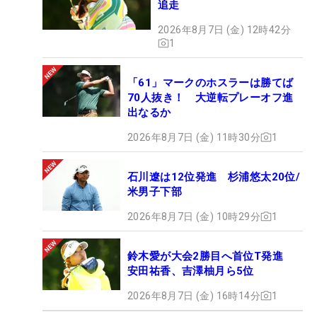
追走
2026年8月7日 (金) 12時42分
1
「61」マークのホスラーは勝てば
70人抜き！ 大逆転プレーオフ進
出なるか
2026年8月7日 (金) 11時30分
1
石川遼は12位発進 杉浦悠太20位/
米男子下部
2026年8月7日 (金) 10時29分
1
鈴木愛が大会2勝目へ首位T発進
安田祐香、吉澤柚月ら5位
2026年8月7日 (金) 16時14分
1