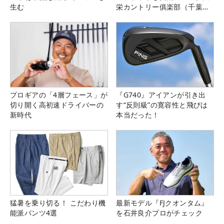
生む
栄カントリー俱楽部（千葉
県）
プロギアの「4層フェース」が
『G740』アイアンが引き出
切り開く高初速ドライバーの
す“反則級”の寛容性と飛びは
新時代
本当だった！
猛暑を乗り切る！ こだわり機
最新モデル『FJクオンタム』
能派パンツ4選
を石井良介プロがチェック