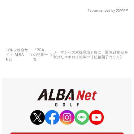
Recommended by
ゴルフ総合サ
「PGA」
ノーマンへの対抗意識も糧に 通算21勝目を
イト ALBA
の記事一
挙げたマキロイの胸中【舩越園子コラム】
Net
覧