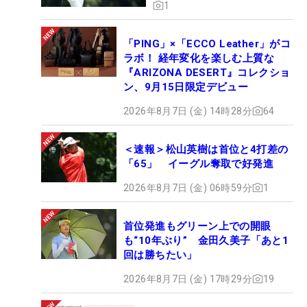
1
「PING」×「ECCO Leather」がコ
ラボ！ 経年変化を楽しむ上質な
『ARIZONA DESERT』コレクショ
ン、9月15日限定デビュー
2026年8月7日 (金) 14時28分
64
＜速報＞松山英樹は首位と4打差の
「65」 イーグル奪取で好発進
2026年8月7日 (金) 06時59分
1
首位発進もグリーン上での開眼
も“10年ぶり” 金田久美子「あと1
回は勝ちたい」
2026年8月7日 (金) 17時29分
19