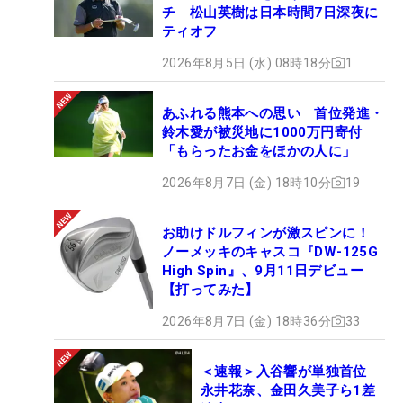
チ 松山英樹は日本時間7日深夜に
ティオフ
2026年8月5日 (水) 08時18分
1
あふれる熊本への思い 首位発進・
鈴木愛が被災地に1000万円寄付
「もらったお金をほかの人に」
2026年8月7日 (金) 18時10分
19
お助けドルフィンが激スピンに！
ノーメッキのキャスコ『DW-125G
High Spin』、9月11日デビュー
【打ってみた】
2026年8月7日 (金) 18時36分
33
＜速報＞入谷響が単独首位
永井花奈、金田久美子ら1差