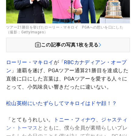
ツアー21勝目を挙げたローリー・マキロイ PGAへの想いを口にした
（撮影：GettyImages）
この記事の写真
1
枚を見る
ローリー・マキロイ
が「
RBCカナディアン・オープ
ン
」連覇を遂げ、PGAツアー通算21勝目を達成した
直後に口にした言葉は、PGAツアーを愛する人々に
とって、小気味良い響きだったに違いない。
松山英樹にいたずらしてマキロイはドヤ顔！？
「とてもうれしい。
トニー・フィナウ
、
ジャスティ
ン・トーマス
とともに、僕ら全員が素晴らしいプレ
ーをした今日のことを僕は決して忘れない。PGAツ