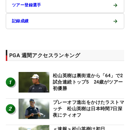
→
ツアー登録選手
→
記録成績
PGA 週間アクセスランキング
松山英樹は裏街道から「64」で2
1
試合連続トップ5 24歳がツアー
初優勝
プレーオフ進出をかけたラストマ
2
ッチ 松山英樹は日本時間7日深
夜にティオフ
＜速報＞松山英樹は初日