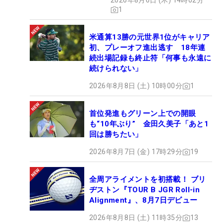
2026年8月6日 (木) 14時02分
1
米通算13勝の元世界1位がキャリア
初、プレーオフ進出逃す 18年連
続出場記録も終止符「何事も永遠に
続けられない」
2026年8月8日 (土) 10時00分
1
首位発進もグリーン上での開眼
も“10年ぶり” 金田久美子「あと1
回は勝ちたい」
2026年8月7日 (金) 17時29分
19
全周アライメントを初搭載！ ブリ
ヂストン『TOUR B JGR Roll-in
Alignment』、8月7日デビュー
2026年8月8日 (土) 11時35分
13