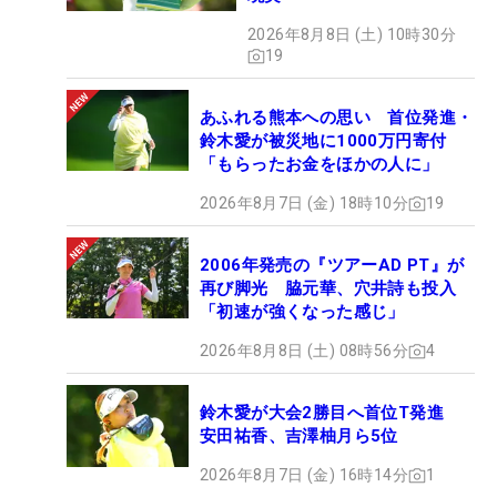
2026年8月8日 (土) 10時30分
19
あふれる熊本への思い 首位発進・
鈴木愛が被災地に1000万円寄付
「もらったお金をほかの人に」
2026年8月7日 (金) 18時10分
19
2006年発売の『ツアーAD PT』が
再び脚光 脇元華、穴井詩も投入
「初速が強くなった感じ」
2026年8月8日 (土) 08時56分
4
鈴木愛が大会2勝目へ首位T発進
安田祐香、吉澤柚月ら5位
2026年8月7日 (金) 16時14分
1