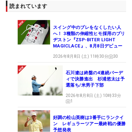
読まれています
スイング中のブレをなくしたい人
へ！ 3種類の伸縮性ヒモ採用のブリ
ヂストン『ZSP-BITER LIGHT
MAGICLACE』、8月8日デビュー
2026年8月8日 (土) 11時30分
30
石川遼は終盤の4連続バーデ
ィで決勝進出 杉浦悠太は予
選落ち/米男子下部
2026年8月8日 (土) 10時33分
1
好調の松山英樹は3番手にランクイ
ン レギュラーツアー最終戦の優勝
予想発表