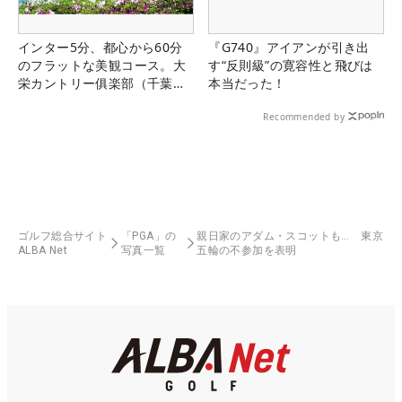
インター5分、都心から60分
『G740』アイアンが引き出
のフラットな美観コース。大
す“反則級”の寛容性と飛びは
栄カントリー俱楽部（千葉
本当だった！
県）
Recommended by
ゴルフ総合サイト
「PGA」の
親日家のアダム・スコットも… 東京
ALBA Net
写真一覧
五輪の不参加を表明