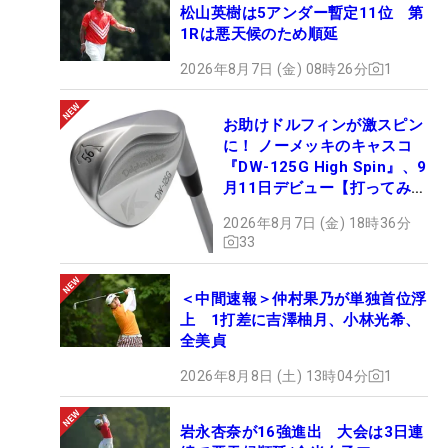
松山英樹は5アンダー暫定11位 第
1Rは悪天候のため順延
2026年8月7日 (金) 08時26分
1
お助けドルフィンが激スピン
に！ ノーメッキのキャスコ
『DW-125G High Spin』、9
月11日デビュー【打ってみ
た】
2026年8月7日 (金) 18時36分
33
＜中間速報＞仲村果乃が単独首位浮
上 1打差に吉澤柚月、小林光希、
全美貞
2026年8月8日 (土) 13時04分
1
岩永杏奈が16強進出 大会は3日連