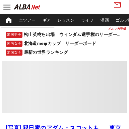
全ツアー
ギア
レッスン
ライフ
漫画
ゴルフ
メルマガ登録
松山英樹ら出場 ウィンダム選手権のリーダーボード
米国男子
北海道meijiカップ リーダーボード
国内女子
最新の世界ランキング
米国女子
[写真] 親日家のアダム・スコットも… 東京