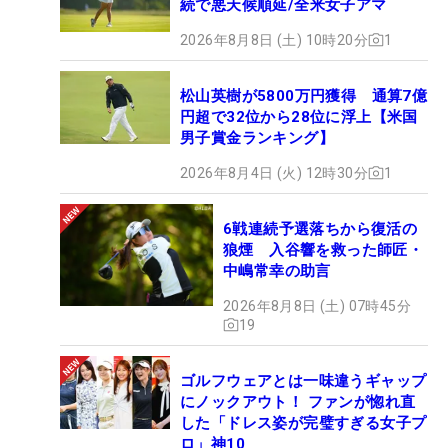
続で悪天候順延/全米女子アマ
2026年8月8日 (土) 10時20分
1
松山英樹が5800万円獲得 通算7億
円超で32位から28位に浮上【米国
男子賞金ランキング】
2026年8月4日 (火) 12時30分
1
6戦連続予選落ちから復活の
狼煙 入谷響を救った師匠・
中嶋常幸の助言
2026年8月8日 (土) 07時45分
19
ゴルフウェアとは一味違うギャップ
にノックアウト！ ファンが惚れ直
した「ドレス姿が完璧すぎる女子プ
ロ」神10