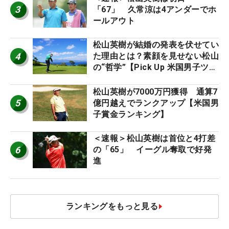
3
「67」 久常涼は4アンダーでホ
ールアウト
松山英樹が結婚の発表を伏せてい
4
た理由とは？素顔を見せない松山
の“哲学”【Pick Up 米国男子ツア
ー十大ニュース】
松山英樹が7000万円獲得 通算7
5
億円越えでランクアップ【米国男
子賞金ランキング】
＜速報＞松山英樹は首位と4打差
6
の「65」 イーグル奪取で好発
進
ランキングをもっと見る