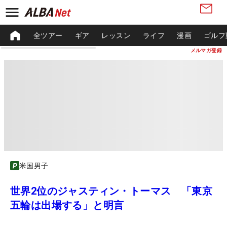
全ツアー
ギア
レッスン
ライフ
漫画
ゴルフ
メルマガ登録
米国男子
世界2位のジャスティン・トーマス 「東京
五輪は出場する」と明言