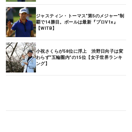
男子の五輪出場は「
全米オープン
」（6月17〜20
ジャスティン・トーマス“第5のメジャー”制
日）終了時の五輪ランキングで確定する。（文・武
覇で14勝目。ボールは最新『プロV1x』
【WITB】
川玲子＝米国在住）
小祝さくらが58位に浮上 渋野日向子は変
わらず“五輪圏内”の15位【女子世界ランキ
ング】