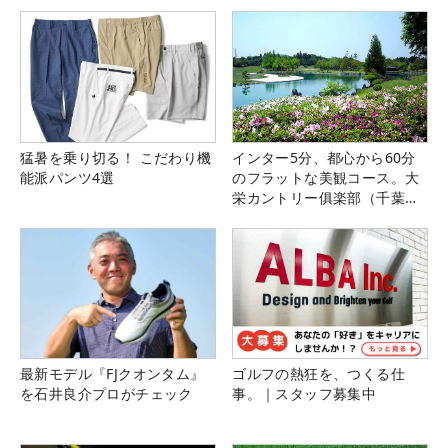
猛暑を乗り切る！ こだわり機
インター5分、都心から60分
能派パンツ4選
のフラットな美観コース。大
栄カントリー俱楽部（千葉
県）
最新モデル『FJクオンタム』
ゴルフの熱狂を、つくる仕
を石井良介プロがチェック
事。｜スタッフ募集中