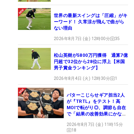
世界の最新スイングは「圧縮」がキ
ーワード！ 久常涼が飛んで曲がら
ない理由
2026年8月7日 (金) 12時00分
35
松山英樹が5800万円獲得 通算7億
円超で32位から28位に浮上【米国
男子賞金ランキング】
2026年8月4日 (火) 12時30分
1
パターこじらせギア担当2人
が『TRTL』をテスト！高
MOIで転がり◎、調節も自在
で「結果の改善効果にかなり
の意外性」
2026年8月7日 (金) 11時15分
18