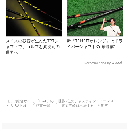
スイスの叡智が生んだTPTシ
新『TENSEIオレンジ』はドラ
ャフトで、ゴルフを異次元の
イバーシャフトの“最適解”
世界へ
Recommended by
ゴルフ総合サイ
「PGA」の
世界2位のジャスティン・トーマス
ト ALBA Net
記事一覧
「東京五輪は出場する」と明言