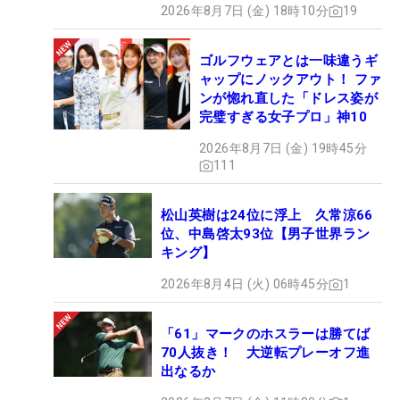
2026年8月7日 (金) 18時10分
19
ゴルフウェアとは一味違うギ
ャップにノックアウト！ ファ
ンが惚れ直した「ドレス姿が
完璧すぎる女子プロ」神10
2026年8月7日 (金) 19時45分
111
松山英樹は24位に浮上 久常涼66
位、中島啓太93位【男子世界ラン
キング】
2026年8月4日 (火) 06時45分
1
「61」マークのホスラーは勝てば
70人抜き！ 大逆転プレーオフ進
出なるか