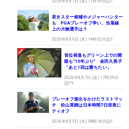
2026年8月7日 (金) 11時30分
1
若きスター候補やメジャーハンター
も PGAプレーオフ争い、当落線
上の大物選手は？
2026年8月6日 (木) 14時02分
1
首位発進もグリーン上での開
眼も“10年ぶり” 金田久美子
「あと1回は勝ちたい」
2026年8月7日 (金) 17時29分
19
プレーオフ進出をかけたラストマッ
チ 松山英樹は日本時間7日深夜に
ティオフ
2026年8月5日 (水) 08時18分
1