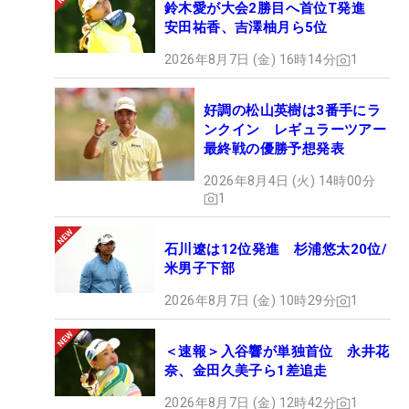
鈴木愛が大会2勝目へ首位T発進
安田祐香、吉澤柚月ら5位
2026年8月7日 (金) 16時14分
1
好調の松山英樹は3番手にラ
ンクイン レギュラーツアー
最終戦の優勝予想発表
2026年8月4日 (火) 14時00分
1
石川遼は12位発進 杉浦悠太20位/
米男子下部
2026年8月7日 (金) 10時29分
1
＜速報＞入谷響が単独首位 永井花
奈、金田久美子ら1差追走
2026年8月7日 (金) 12時42分
1