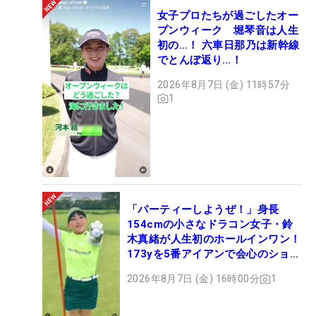
女子プロたちが過ごしたオー
プンウィーク 堀琴音は人生
初の…！ 六車日那乃は新幹線
でとんぼ返り…！
2026年8月7日 (金) 11時57分
1
「パーティーしようぜ！」身長
154cmの小さなドラコン女子・鈴
木真緒が人生初のホールインワン！
173yを5番アイアンで会心のショッ
ト
2026年8月7日 (金) 16時00分
1