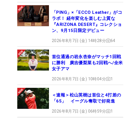
「PING」×「ECCO Leather」がコ
ラボ！ 経年変化を楽しむ上質な
『ARIZONA DESERT』コレクショ
ン、9月15日限定デビュー
2026年8月7日 (金) 14時28分
64
首位通過の岩永杏奈がマッチ1回戦
に勝利 廣吉優梨菜も2回戦へ/全米
女子アマ
2026年8月7日 (金) 10時04分
1
＜速報＞松山英樹は首位と4打差の
「65」 イーグル奪取で好発進
2026年8月7日 (金) 06時59分
1