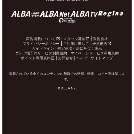
広告掲載について
スタッフ募集
運営会社
プライバシーポリシー
ご利用に際して
会員規約
ガイドライン
特定商取引法に基づく表示
ゴルフ場予約サービス利用規約
マイページサービス利用規約
ポイント利用規約
お問合せ
ヘルプ
サイトマップ
掲載されている全てのコンテンツの無断での転載、転用、コピー等は禁じま
す。
© ALBA Net