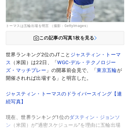
トーマスは五輪出場を明言 （撮影：GettyImages）
この記事の写真
1
枚を見る
世界ランキング2位のJTこと
ジャスティン・トーマ
ス
（米国）は22日、「
WGC-デル・テクノロジー
ズ・マッチプレー
」の開幕前会見で、「
東京五輪
が
開催されれば出場する」と明言した。
ジャスティン・トーマスのドライバースイング【連
続写真】
現在、世界ランキング1位の
ダスティン・ジョンソ
ン
（米国）が“過密スケジュール”を理由に五輪出場