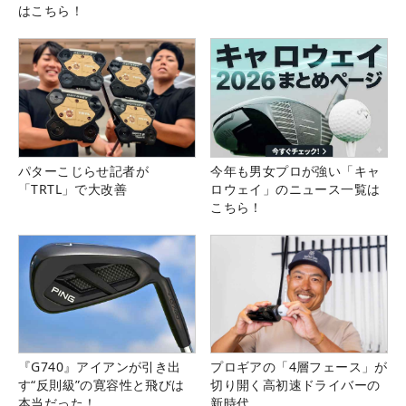
はこちら！
パターこじらせ記者が
今年も男女プロが強い「キャ
「TRTL」で大改善
ロウェイ」のニュース一覧は
こちら！
『G740』アイアンが引き出
プロギアの「4層フェース」が
す“反則級”の寛容性と飛びは
切り開く高初速ドライバーの
本当だった！
新時代