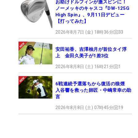
お助けドルフィンが激スピンに！
ノーメッキのキャスコ『DW-125G
High Spin』、9月11日デビュー
【打ってみた】
2026年8月7日 (金) 18時36分
33
安田祐香、吉澤柚月が首位タイ浮
上 金田久美子が1差3位
2026年8月8日 (土) 16時21分
1
6戦連続予選落ちから復活の狼煙
入谷響を救った師匠・中嶋常幸の助
言
2026年8月8日 (土) 07時45分
19