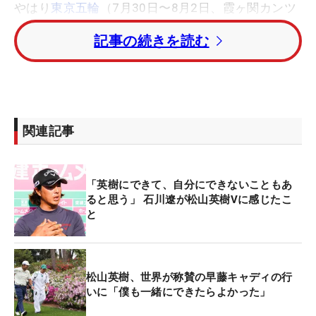
やはり
東京五輪
（7月30日〜8月2日、霞ヶ関カンツ
リー倶楽部 東コース）でのメダル獲得に期待は高ま
記事の続きを読む
る。また日程を考えるとそこがグリーンジャケット
獲得後、初めての母国の試合となることが濃厚だ。
そのことに触れられると「正直オリンピックがどう
なるか分からないところはあります」と前置きした
関連記事
うえで、「順位的にも選ばれると思いますので、そ
れまでに試合もありますし、ケガに気を付けて、そ
こを目標に頑張りたいです」と意欲を見せた。
「英樹にできて、自分にできないこともあ
ると思う」 石川遼が松山英樹Vに感じたこ
と
さらに「金メダルを目指して頑張りたい」とも。舞
台となる霞ヶ関カンツリー倶楽部は10年前に「アジ
アアマ」が行われて優勝、マスターズ初出場でのロ
ーアマ獲得につなげた思い出の舞台。マスターズを
松山英樹、世界が称賛の早藤キャディの行
いに「僕も一緒にできたらよかった」
10年後に制したように、同じ霞ヶ関での大会でも最
高の笑顔を見せる。