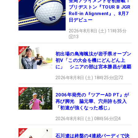
全周アライメントを初搭載！
ブリヂストン『TOUR B JGR
Roll-in Alignment』、8月7
日デビュー
2026年8月8日 (土) 11時35分
13
初出場の鳥海颯汰が岩手県オープン
初V「この大会を機にどんどん上
に」 シニアの部は宮本勝昌が連覇
2026年8月8日 (土) 18時25分
72
2006年発売の『ツアーAD PT』が
再び脚光 脇元華、穴井詩も投入
「初速が強くなった感じ」
2026年8月8日 (土) 08時56分
4
石川遼は終盤の4連続バーディで決