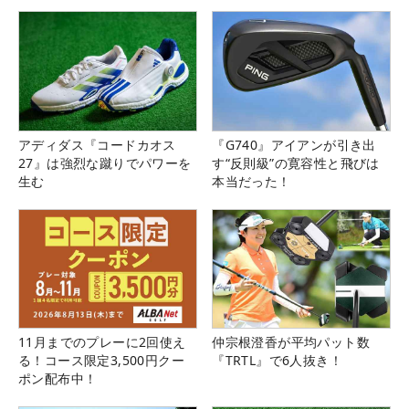
アディダス『コードカオス
『G740』アイアンが引き出
27』は強烈な蹴りでパワーを
す“反則級”の寛容性と飛びは
生む
本当だった！
11月までのプレーに2回使え
仲宗根澄香が平均パット数
る！コース限定3,500円クー
『TRTL』で6人抜き！
ポン配布中！