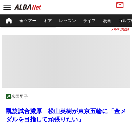
全ツアー
ギア
レッスン
ライフ
漫画
ゴルフ
メルマガ登録
米国男子
凱旋試合濃厚 松山英樹が東京五輪に「金メ
ダルを目指して頑張りたい」