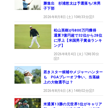
勝進出 杉浦悠太は予選落ち/米男
子下部
2026年8月8日 (土) 10時33分
1
松山英樹が5800万円獲得
通算7億円超で32位から28位
に浮上【米国男子賞金ランキ
ング】
2026年8月4日 (火) 12時30分
1
若きスター候補やメジャーハンター
も PGAプレーオフ争い、当落線
上の大物選手は？
2026年8月6日 (木) 14時02分
1
米通算13勝の元世界1位がキャリア