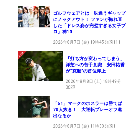
ゴルフウェアとは一味違うギャップ
にノックアウト！ ファンが惚れ直
した「ドレス姿が完璧すぎる女子プ
ロ」神10
2026年8月7日 (金) 19時45分
111
「打ち方が変わってしまう」
洋芝への苦手意識 安田祐香
が“克服”の首位浮上
2026年8月8日 (土) 18時49分
20
「61」マークのホスラーは勝てば
70人抜き！ 大逆転プレーオフ進
出なるか
2026年8月7日 (金) 11時30分
1