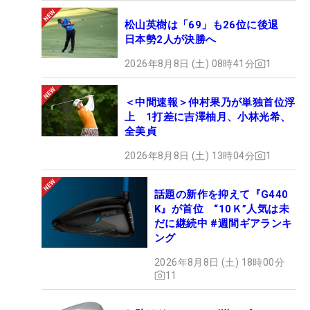
松山英樹は「69」も26位に後退
日本勢2人が決勝へ
2026年8月8日 (土) 08時41分
1
＜中間速報＞仲村果乃が単独首位浮
上 1打差に吉澤柚月、小林光希、
全美貞
2026年8月8日 (土) 13時04分
1
話題の新作を抑えて『G440
K』が首位 “10Ｋ”人気は未
だに継続中 #週間ギアランキ
ング
2026年8月8日 (土) 18時00分
11