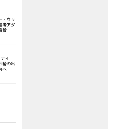
ー・ウッ
覇者アダ
賞賛
スティ
五輪の出
向へ