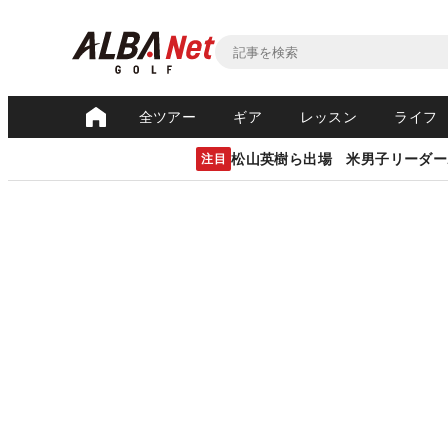
全ツアー
ギア
レッスン
ライフ
松山英樹ら出場 米男子リーダー
注目