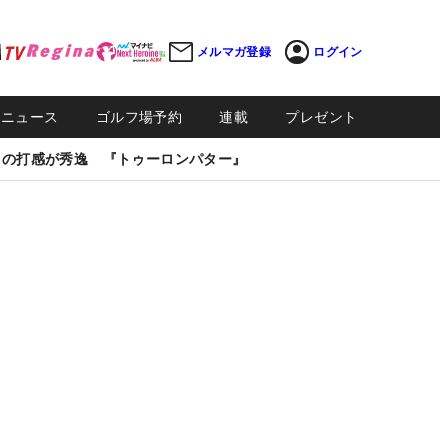
メルマガ登録
ログイン
Sニュース
ゴルフ場予約
連載
プレゼント
しの打感が秀逸 『トゥーロンパター』