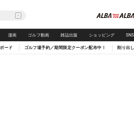
漫画
ゴルフ動画
雑誌出版
ショッピング
SN
ボード
ゴルフ場予約／期間限定クーポン配布中！
削り出