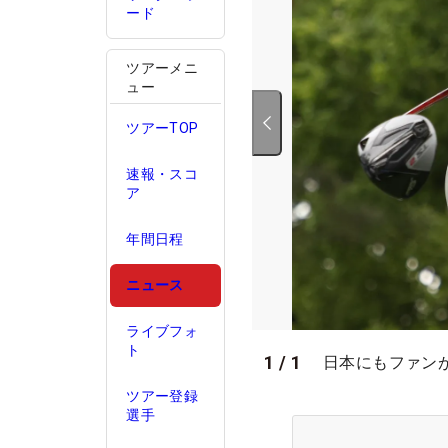
ード
ツアーメニ
ュー
ツアーTOP
速報・スコ
ア
年間日程
ニュース
ライブフォ
ト
1
/
1
日本にもファンが多
ツアー登録
選手