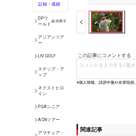
記録・成績
DPワ
欧州男子
ールド
アジアンツア
ー
LIV GOLF
ステップ・ア
ップ
ネクストヒロ
イン
PGAシニア
ACNツアー
関連記事
アマチュア・