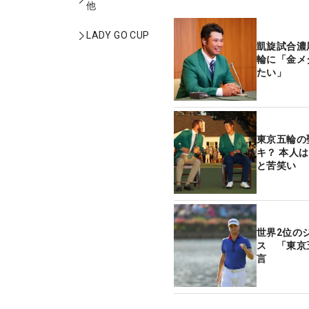
他
LADY GO CUP
凱旋試合濃
輪に「金メ
たい」
東京五輪の
キ？ 本人
と苦笑い
世界2位の
ス 「東京
言