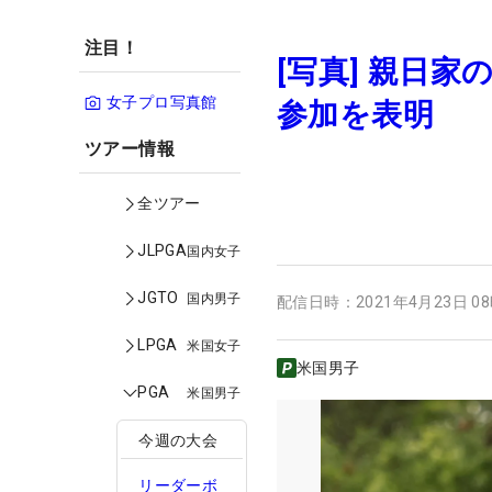
注目！
[写真] 親日
女子プロ写真館
参加を表明
ツアー情報
全ツアー
JLPGA
国内女子
JGTO
国内男子
配信日時：
2021年4月23日 0
LPGA
米国女子
米国男子
PGA
米国男子
今週の大会
リーダーボ