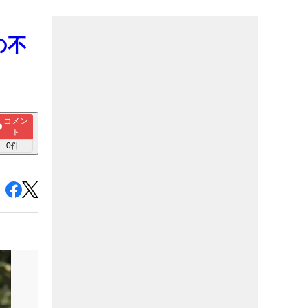
の不
コメン
ト
0
件