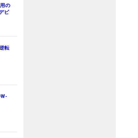
採用の
日デビ
逆転
W-