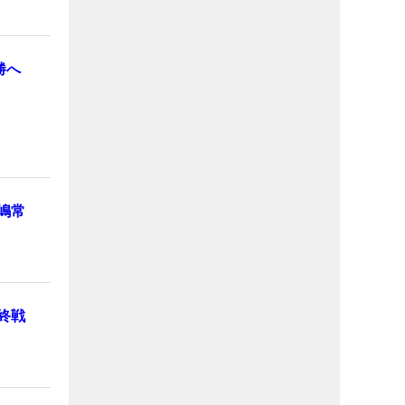
勝へ
嶋常
終戦