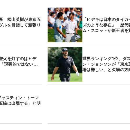
厚 松山英樹が東京五
「ヒデキは日本のタイガ
ダルを目指して頑張り
ズのような存在」 歴代
ム・スコットが新王者を
聖火を灯すのはヒデ
世界ランキング1位、ダ
は「現実的ではない…」
ン・ジョンソンが「東京
場は難しい」と欠場の方
ジャスティン・トーマ
五輪は出場する」と明